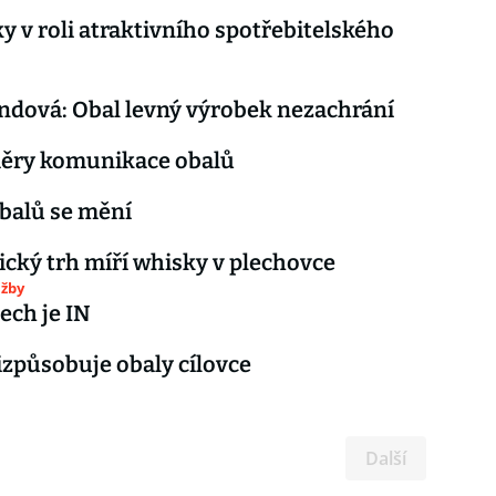
y v roli atraktivního spotřebitelského
dová: Obal levný výrobek nezachrání
ěry komunikace obalů
balů se mění
cký trh míří whisky v plechovce
užby
ech je IN
způsobuje obaly cílovce
Další