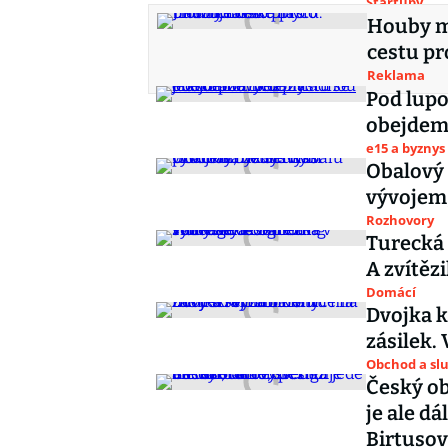
Startupy
Houby m
cestu p
Reklama
Pod lupo
obejdeme
e15 a byznys
Obalový 
vývojem,
Rozhovory
Turecká 
A zvítěz
Domácí
Dvojka k
zásilek. 
Obchod a sl
Český ob
je ale d
Birtuso