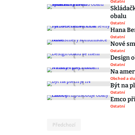
Ostatní
Skládačk
obalu
Ostatní
Hana Ben
Ostatní
Nové sm
Ostatní
Design o
Ostatní
Na ameri
Obchod a sl
Být na pl
Ostatní
Emco při
Ostatní
Předchozí