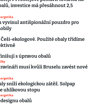
balů, investice má přesáhnout 2,5
nergetika
vyvinul antišpionážní pouzdro pro
obily
 Češi-ekologové. Použité obaly třídíme
ektivně
finišují s úpravou obalů
užby
travináři musí kvůli Bruselu zavést nové
nergetika
ly sníží ekologickou zátěž. Solpap
e uhlíkovou stopu
nergetika
kalí redesignu obalů