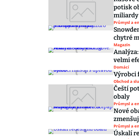
potisk o
miliardy
Průmysl a e
Snowden 
chytré m
Magazín
Analýza:
velmi ef
Domácí
Výrobci 
Obchod a sl
Čeští po
obaly
Průmysl a e
Nové oba
zmenšuj
Průmysl a e
Ús