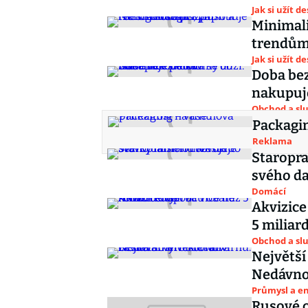
Jak si užít d
Minimali
trendům 
Jak si užít d
Doba bez
nakupuje
Obchod a sl
Packagin
Reklama
Staropra
svého da
Domácí
Akvizice
5 miliar
Obchod a sl
Největší
Nedávno 
Průmysl a e
Rusové c