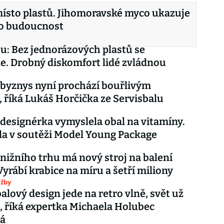
ísto plastů. Jihomoravské myco ukazuje
ro budoucnost
u: Bez jednorázových plastů se
. Drobný diskomfort lidé zvládnou
byznys nyní prochází bouřlivým
 říká Lukáš Horčička ze Servisbalu
designérka vymyslela obal na vitamíny.
ila v soutěži Model Young Package
nižního trhu má nový stroj na balení
Vyrábí krabice na míru a šetří miliony
užby
alový design jede na retro vlně, svět už
ál, říká expertka Michaela Holubec
vá