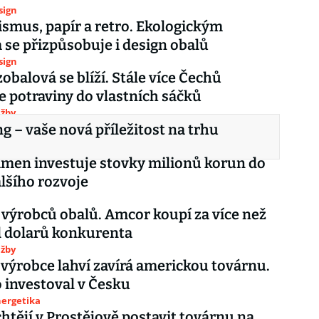
esign
smus, papír a retro. Ekologickým
se přizpůsobuje i design obalů
esign
obalová se blíží. Stále více Čechů
 potraviny do vlastních sáčků
užby
g – vaše nová příležitost na trhu
men investuje stovky milionů korun do
lšího rozvoje
 výrobců obalů. Amcor koupí za více než
d dolarů konkurenta
užby
 výrobce lahví zavírá americkou továrnu.
investoval v Česku
nergetika
htějí v Prostějově postavit továrnu na