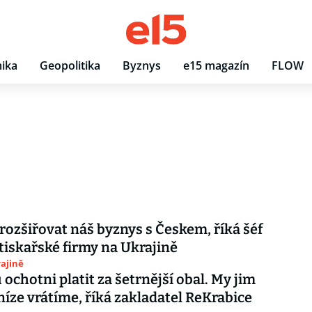
ika
Geopolitika
Byznys
e15 magazín
FLOW
ozšiřovat náš byznys s Českem, říká šéf
 tiskařské firmy na Ukrajině
ajině
 ochotni platit za šetrnější obal. My jim
níze vrátíme, říká zakladatel ReKrabice