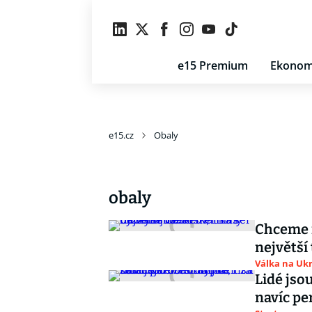
e15 Premium
Ekonom
e15.cz
Obaly
obaly
Chceme r
největší
Válka na Ukr
Lidé jsou
navíc pe