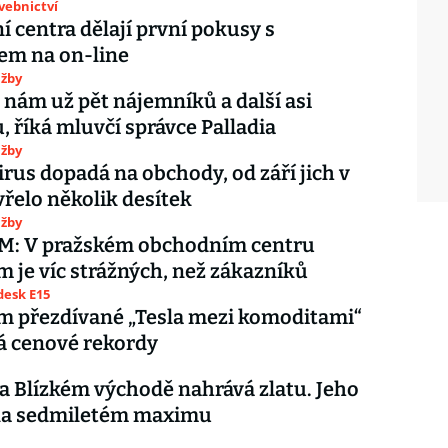
avebnictví
 centra dělají první pokusy s
em na on-line
užby
 nám už pět nájemníků a další asi
, říká mluvčí správce Palladia
užby
rus dopadá na obchody, od září jich v
vřelo několik desítek
užby
: V pražském obchodním centru
m je víc strážných, než zákazníků
esk E15
m přezdívané „Tesla mezi komoditami“
á cenové rekordy
a Blízkém východě nahrává zlatu. Jeho
 na sedmiletém maximu