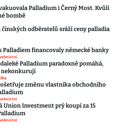
evakuovala Palladium i Černý Most. Kvůli
né bombě
čínských odběratelů sráží ceny palladia
s Palladiem financovaly německé banky
avebnictví
edaleké Palladium paradoxně pomáhá,
i nekonkurují
užby
ošetřuje změnu vlastníka obchodního
alladium
avebnictví
Union Investment prý koupí za 15
Palladium
avebnictví