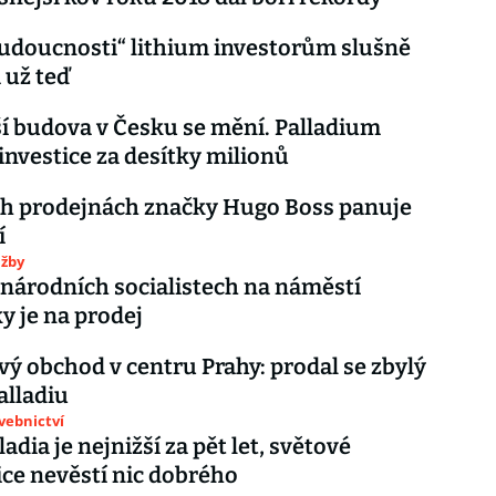
udoucnosti“ lithium investorům slušně
 už teď
í budova v Česku se mění. Palladium
 investice za desítky milionů
ch prodejnách značky Hugo Boss panuje
í
užby
 národních socialistech na náměstí
y je na prodej
vý obchod v centru Prahy: prodal se zbylý
alladiu
avebnictví
adia je nejnižší za pět let, světové
e nevěstí nic dobrého