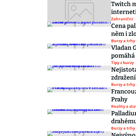
Twitch 
internet
Zahraniční
Cena pal
něm i zl
Burzy a trhy
Vladan G
pomáhá 
Tipy z burzy
Nejistot
zdražen
Burzy a trhy
Francouz
Prahy
Reality a st
Palladiu
drahému 
Burzy a trhy
Nejvýnos