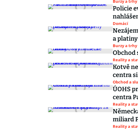
Burzy a trhy
Policie 
nahláše
Domácí
Nezájem 
a platiny
Burzy a trhy
Obchod 
Reality a st
Kotvě n
centra s
Obchod a sl
ÚOHS pr
centra P
Reality a st
Německá 
miliard 
Reality a st