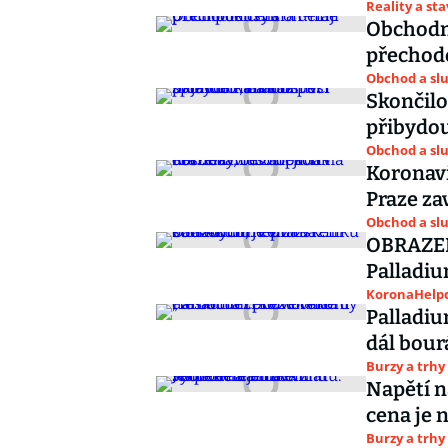
Reality a st
Obchodní
přechod
Obchod a sl
Skončilo
přibydou
Obchod a sl
Koronavi
Praze za
Obchod a sl
OBRAZEM
Palladiu
KoronaHelpd
Palladiu
dál bour
Burzy a trhy
Napětí n
cena je
Burzy a trhy