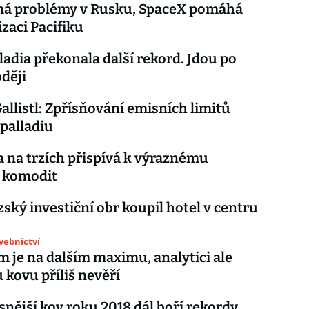
má problémy v Rusku, SpaceX pomáhá
izaci Pacifiku
ladia překonala další rekord. Jdou po
oději
allistl: Zpřísňování emisních limitů
palladiu
a na trzích přispívá k výraznému
í komodit
ský investiční obr koupil hotel v centru
avebnictví
m je na dalším maximu, analytici ale
kovu příliš nevěří
nější kov roku 2018 dál boří rekordy