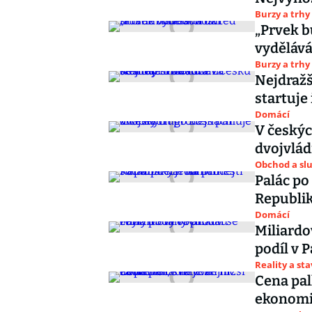
Burzy a trhy
„Prvek b
vydělává
Burzy a trhy
Nejdražš
startuje
Domácí
V český
dvojvlád
Obchod a sl
Palác po
Republik
Domácí
Miliardo
podíl v P
Reality a st
Cena pall
ekonomic