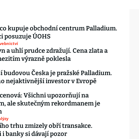
co kupuje obchodní centrum Palladium.
ci posuzuje ÚOHS
avebnictví
yn a uhlí prudce zdražují. Cena zlata a
mezitím výrazně poklesla
í budovou Česka je pražské Palladium.
ho nejaktivnější investor v Evropě
acenová: Všichni upozorňují na
um, ale skutečným rekordmanem je
m
lýzy
ního trhu zmizely obří transakce.
 i banky si dávají pozor