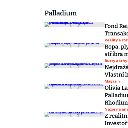
Palladium
Fond Rei
Transak
Reality a st
Ropa, pl
stříbra 
Burzy a trhy
Nejdražš
Vlastní 
Magazín
Olívia L
Palladi
Rhodiu
Názory a ana
Z realit
Investoři