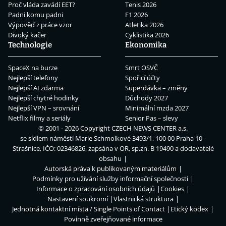
Proč vláda zavádí EET?
Tenis 2026
Padni komu padni
F1 2026
Výpověď z práce vzor
Atletika 2026
Divoký kačer
Cyklistika 2026
Technologie
Ekonomika
SpaceX na burze
Smrt OSVČ
Nejlepší telefony
Spořicí účty
Nejlepší AI zdarma
Superdávka – změny
Nejlepší chytré hodinky
Důchody 2027
Nejlepší VPN – srovnání
Minimální mzda 2027
Netflix filmy a seriály
Senior Pas – slevy
© 2001 - 2026 Copyright
CZECH NEWS CENTER a.s.
se sídlem náměstí Marie Schmolkové 3493/1, 100 00 Praha 10 -
Strašnice, IČO: 02346826, zapsána v OR, sp.zn. B 19490 a dodavatelé
obsahu
Autorská práva k publikovaným materiálům
Podmínky pro užívání služby informační společnosti
Informace o zpracování osobních údajů
Cookies
Nastavení soukromí
Vlastnická struktura
Jednotná kontaktní místa / Single Points of Contact
Etický kodex
Povinně zveřejňované informace