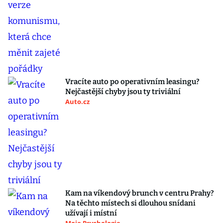
Vracíte auto po operativním leasingu?
Nejčastější chyby jsou ty triviální
Auto.cz
Kam na víkendový brunch v centru Prahy?
Na těchto místech si dlouhou snídani
užívají i místní