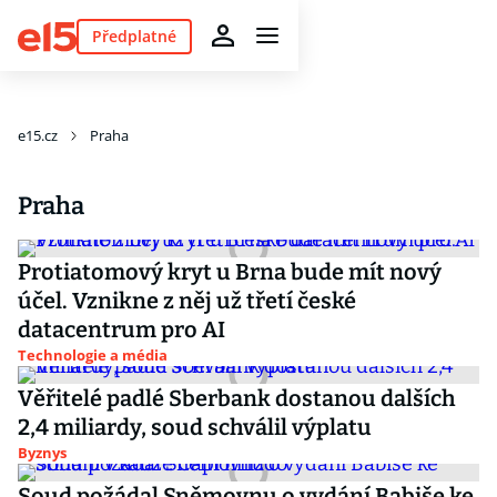
Předplatné
e15.cz
Praha
Praha
Protiatomový kryt u Brna bude mít nový
účel. Vznikne z něj už třetí české
datacentrum pro AI
Technologie a média
Věřitelé padlé Sberbank dostanou dalších
2,4 miliardy, soud schválil výplatu
Byznys
Soud požádal Sněmovnu o vydání Babiše ke