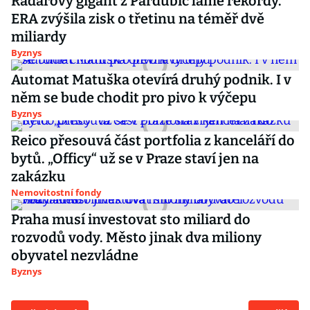
Radarový gigant z Pardubic láme rekordy.
ERA zvýšila zisk o třetinu na téměř dvě
miliardy
Byznys
Automat Matuška otevírá druhý podnik. I v
něm se bude chodit pro pivo k výčepu
Byznys
Reico přesouvá část portfolia z kanceláří do
bytů. „Officy“ už se v Praze staví jen na
zakázku
Nemovitostní fondy
Praha musí investovat sto miliard do
rozvodů vody. Město jinak dva miliony
obyvatel nezvládne
Byznys