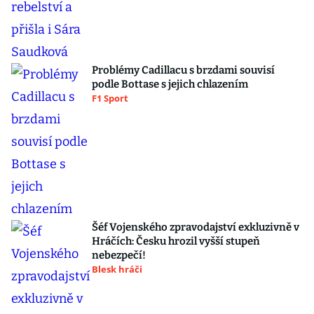
Problémy Cadillacu s brzdami souvisí
podle Bottase s jejich chlazením
F1 Sport
Šéf Vojenského zpravodajství exkluzivně v
Hráčích: Česku hrozil vyšší stupeň
nebezpečí!
Blesk hráči