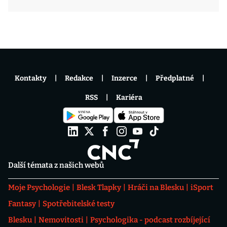
Kontakty
Redakce
Inzerce
Předplatné
RSS
Kariéra
Další témata z našich webů
Moje Psychologie
Blesk Tlapky
Hráči na Blesku
iSport
Fantasy
Spotřebitelské testy
Blesku
Nemovitosti
Psychologika - podcast rozbíjející