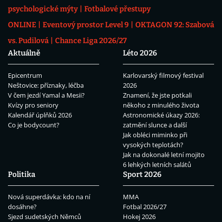
psychologické mýty
Fotbalové přestupy
ONLINE
Eventový prostor Level 9
OKTAGON 92: Szabová
vs. Pudilová
Chance Liga 2026/27
Aktuálně
Léto 2026
Epicentrum
Karlovarský filmový festival
Neštovice: příznaky, léčba
2026
V čem jezdí Yamal a Mesii?
Znamení, že jste potkali
Kvízy pro seniory
někoho z minulého života
Kalendář úplňků 2026
Astronomické úkazy 2026:
Co je bodycount?
zatmění slunce a další
Jak obléci miminko při
vysokých teplotách?
Jak na dokonalé letní mojito
6 lehkých letních salátů
Politika
Sport 2026
Nová superdávka: kdo na ní
MMA
dosáhne?
Fotbal 2026/27
Sjezd sudetských Němců
Hokej 2026