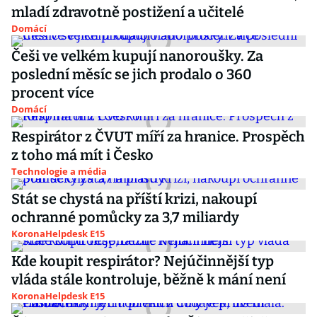
mladí zdravotně postižení a učitelé
Domácí
Češi ve velkém kupují nanoroušky. Za
poslední měsíc se jich prodalo o 360
procent více
Domácí
Respirátor z ČVUT míří za hranice. Prospěch
z toho má mít i Česko
Technologie a média
Stát se chystá na příští krizi, nakoupí
ochranné pomůcky za 3,7 miliardy
KoronaHelpdesk E15
Kde koupit respirátor? Nejúčinnější typ
vláda stále kontroluje, běžně k mání není
KoronaHelpdesk E15