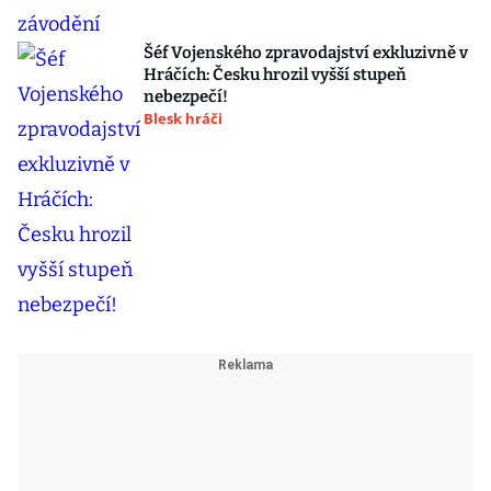
Šéf Vojenského zpravodajství exkluzivně v
Hráčích: Česku hrozil vyšší stupeň
nebezpečí!
Blesk hráči