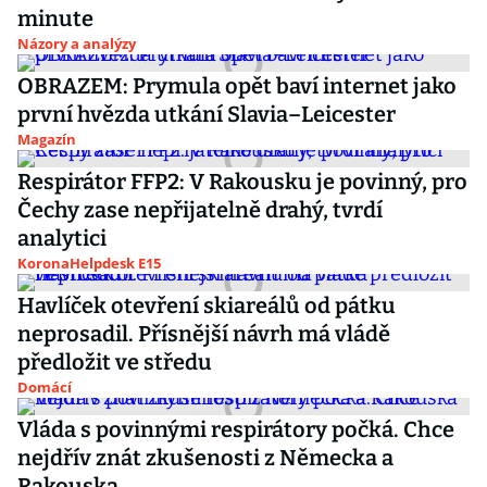
minute
Názory a analýzy
OBRAZEM: Prymula opět baví internet jako
první hvězda utkání Slavia–Leicester
Magazín
Respirátor FFP2: V Rakousku je povinný, pro
Čechy zase nepřijatelně drahý, tvrdí
analytici
KoronaHelpdesk E15
Havlíček otevření skiareálů od pátku
neprosadil. Přísnější návrh má vládě
předložit ve středu
Domácí
Vláda s povinnými respirátory počká. Chce
nejdřív znát zkušenosti z Německa a
Rakouska