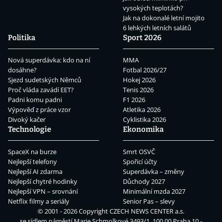
vysokých teplotách?
Jak na dokonalé letní mojito
6 lehkých letních salátů
Politika
Sport 2026
Nová superdávka: kdo na ní
MMA
dosáhne?
Fotbal 2026/27
Sjezd sudetských Němců
Hokej 2026
Proč vláda zavádí EET?
Tenis 2026
Padni komu padni
F1 2026
Výpověď z práce vzor
Atletika 2026
Divoký kačer
Cyklistika 2026
Technologie
Ekonomika
SpaceX na burze
Smrt OSVČ
Nejlepší telefony
Spořicí účty
Nejlepší AI zdarma
Superdávka – změny
Nejlepší chytré hodinky
Důchody 2027
Nejlepší VPN – srovnání
Minimální mzda 2027
Netflix filmy a seriály
Senior Pas – slevy
© 2001 - 2026 Copyright
CZECH NEWS CENTER a.s.
se sídlem náměstí Marie Schmolkové 3493/1, 100 00 Praha 10 -