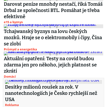
Darovat peníze mnohdy nestačí, říká Tomáš
Drbal ze společnosti BTL. Pomáhat je třeba
efektivně
e15 a byznys
Tchajwanský byznys na lovu českých
mozků. Hraje se o elektromobily i čipy, Čína
se zlobí
Průmysl a energetika
Aktuální opatření: Testy na covid budou
zdarma jen pro někoho, jejich platnost se
zkrátí
Domácí
Desítky milionů roušek za rok. V
nanotechnologiích je Česko rychlejší než
USA
Reklama