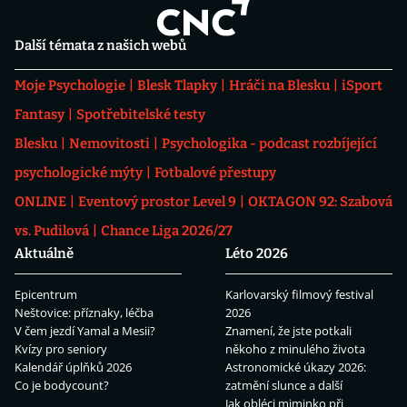
Další témata z našich webů
Moje Psychologie
Blesk Tlapky
Hráči na Blesku
iSport
Fantasy
Spotřebitelské testy
Blesku
Nemovitosti
Psychologika - podcast rozbíjející
psychologické mýty
Fotbalové přestupy
ONLINE
Eventový prostor Level 9
OKTAGON 92: Szabová
vs. Pudilová
Chance Liga 2026/27
Aktuálně
Léto 2026
Epicentrum
Karlovarský filmový festival
Neštovice: příznaky, léčba
2026
V čem jezdí Yamal a Mesii?
Znamení, že jste potkali
Kvízy pro seniory
někoho z minulého života
Kalendář úplňků 2026
Astronomické úkazy 2026:
Co je bodycount?
zatmění slunce a další
Jak obléci miminko při