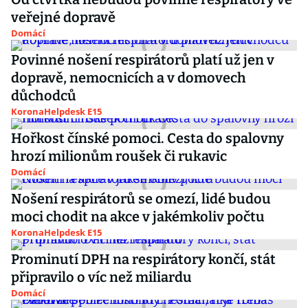
veřejné dopravě
Domácí
Povinné nošení respirátorů platí už jen v
dopravě, nemocnicích a v domovech
důchodců
KoronaHelpdesk E15
Hořkost čínské pomoci. Cesta do spalovny
hrozí milionům roušek či rukavic
Domácí
Nošení respirátorů se omezí, lidé budou
moci chodit na akce v jakémkoliv počtu
KoronaHelpdesk E15
Prominutí DPH na respirátory končí, stát
připravilo o víc než miliardu
Domácí