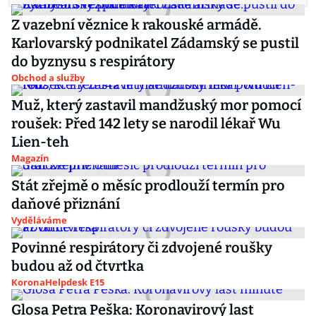
Z vazební věznice k rakouské armádě.
Karlovarský podnikatel Zádamský se pustil
do byznysu s respirátory
Obchod a služby
Muž, který zastavil mandžuský mor pomocí
roušek: Před 142 lety se narodil lékař Wu
Lien-teh
Magazín
Stát zřejmě o měsíc prodlouží termín pro
daňové přiznání
Vyděláváme
Povinné respirátory či zdvojené roušky
budou až od čtvrtka
KoronaHelpdesk E15
Glosa Petra Peška: Koronavirový last