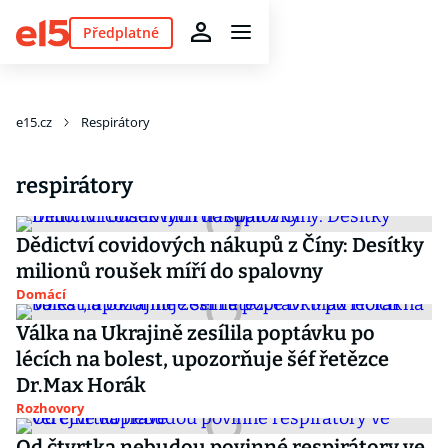
Předplatné
e15.cz
Respirátory
respirátory
Dědictví covidových nákupů z Číny: Desítky
milionů roušek míří do spalovny
Domácí
Válka na Ukrajině zesílila poptávku po
lécích na bolest, upozorňuje šéf řetězce
Dr.Max Horák
Rozhovory
Od čtvrtka nebudou povinné respirátory ve