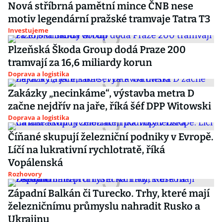
Nová stříbrná pamětní mince ČNB nese
motiv legendární pražské tramvaje Tatra T3
Investujeme
Plzeňská Škoda Group dodá Praze 200
tramvají za 16,6 miliardy korun
Doprava a logistika
Zakázky „necinkáme“, výstavba metra D
začne nejdřív na jaře, říká šéf DPP Witowski
Doprava a logistika
Číňané skupují železniční podniky v Evropě.
Líčí na lukrativní rychlotratě, říká
Vopálenská
Rozhovory
Západní Balkán či Turecko. Trhy, které mají
železničnímu průmyslu nahradit Rusko a
Ukrajinu