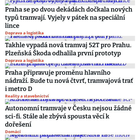
Praha se po dvou dekádách dočkala nových
typů tramvají. Vyjely v pátek na speciální
lince
Doprava a logistika
Takhle vypadá nová tramvaj 52T pro Prahu.
Plzeňská Škoda odhalila první prototyp
Doprava a logistika
Praha připravuje proměnu hlavního
nádraží. Bude tu nová čtvrť, tramvajová trať
i metro D
Reality a stavebnictví
Autonomní tramvaje v Česku nejsou žádné
sci-fi. Stále ale zbývá spousta věcí k
dořešení
Domácí