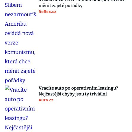
měnit zajeté pořádky
Reflex.cz
Vracíte auto po operativním leasingu?
Nejčastější chyby jsou ty triviální
Auto.cz