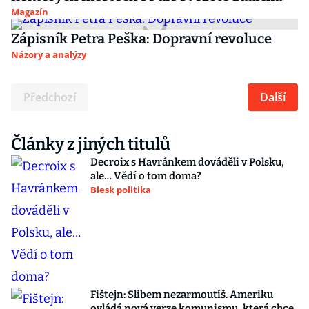
Magazín
Zápisník Petra Peška: Dopravní revoluce
Názory a analýzy
Předchozí
Další
Články z jiných titulů
Decroix s Havránkem dováděli v Polsku,
ale… Vědí o tom doma?
Blesk politika
Fištejn: Slibem nezarmoutíš. Ameriku
ovládá nová verze komunismu, která chce