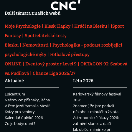
Další témata z našich webů
Moje Psychologie
Blesk Tlapky
Hráči na Blesku
iSport
Fantasy
Spotřebitelské testy
Blesku
Nemovitosti
Psychologika - podcast rozbíjející
psychologické mýty
Fotbalové přestupy
ONLINE
Eventový prostor Level 9
OKTAGON 92: Szabová
vs. Pudilová
Chance Liga 2026/27
Aktuálně
Léto 2026
Epicentrum
Karlovarský filmový festival
Neštovice: příznaky, léčba
2026
V čem jezdí Yamal a Mesii?
Znamení, že jste potkali
Kvízy pro seniory
někoho z minulého života
Kalendář úplňků 2026
Astronomické úkazy 2026:
Co je bodycount?
zatmění slunce a další
Jak obléci miminko při