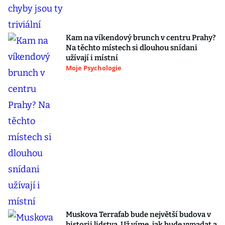
Kam na víkendový brunch v centru Prahy?
Na těchto místech si dlouhou snídani
užívají i místní
Moje Psychologie
Muskova Terrafab bude největší budova v
historii lidstva. Už víme, jak bude vypadat a