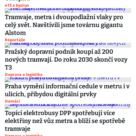
e15 a byznys
Tramvaje, metra i dvoupodlažní vlaky pro
celý svět. Navštívili jsme továrnu gigantu
Alstom
Reportáže
Pražský dopravní podnik koupí až 200
nových tramvají. Do roku 2030 skončí vozy
T3
Doprava a logistika
Praha vymění informační cedule v metru i v
ulicích, přibydou digitální prvky
Domácí
Topící elektrobusy DPP spotřebují více
elektřiny než vůz metra a blíží se spotřebě
tramvaje
Doprava a logistika