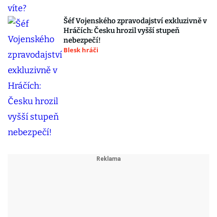
Šéf Vojenského zpravodajství exkluzivně v
Hráčích: Česku hrozil vyšší stupeň
nebezpečí!
Blesk hráči