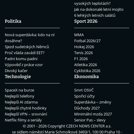
vysokých teplotách?
Jak na dokonalé letní mojito
6 lehkých letních salátů
Politika
Sport 2026
Nová superdávka: kdo na ní
MMA
dosáhne?
Fotbal 2026/27
Sjezd sudetských Němců
Hokej 2026
Proč vláda zavádí EET?
Tenis 2026
Padni komu padni
F1 2026
Výpověď z práce vzor
Atletika 2026
Divoký kačer
Cyklistika 2026
Technologie
Ekonomika
SpaceX na burze
Smrt OSVČ
Nejlepší telefony
Spořicí účty
Nejlepší AI zdarma
Superdávka – změny
Nejlepší chytré hodinky
Důchody 2027
Nejlepší VPN – srovnání
Minimální mzda 2027
Netflix filmy a seriály
Senior Pas – slevy
© 2001 - 2026 Copyright
CZECH NEWS CENTER a.s.
se sídlem náměstí Marie Schmolkové 3493/1, 100 00 Praha 10 -