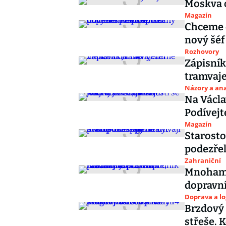
Moskva 
Magazín
Chceme o
nový šéf
Rozhovory
Zápisník
tramvaj
Názory a ana
Na Václa
Podívejte
Magazín
Starosto
podezře
Zahraniční
Mnohamil
dopravní
Doprava a lo
Brzdový 
střeše. 