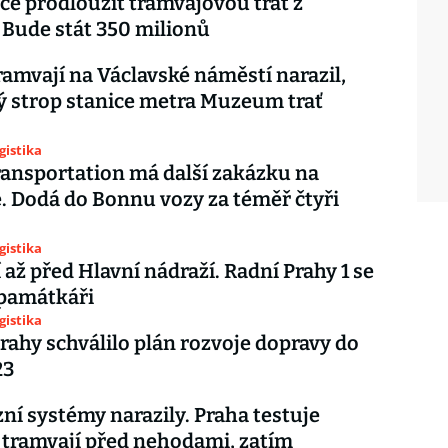
ce prodloužit tramvajovou trať z
Bude stát 350 milionů
ramvají na Václavské náměstí narazil,
 strop stanice metra Muzeum trať
gistika
ansportation má další zakázku na
. Dodá do Bonnu vozy za téměř čtyři
gistika
 až před Hlavní nádraží. Radní Prahy 1 se
 památkáři
gistika
rahy schválilo plán rozvoje dopravy do
23
zní systémy narazily. Praha testuje
tramvají před nehodami, zatím