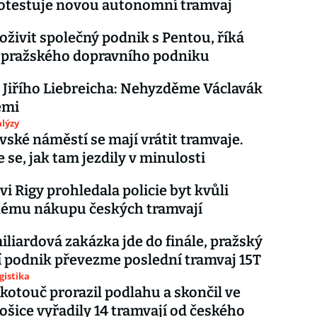
otestuje novou autonomní tramvaj
živit společný podnik s Pentou, říká
 pražského dopravního podniku
 Jiřího Liebreicha: Nehyzděme Václavák
emi
lýzy
vské náměstí se mají vrátit tramvaje.
 se, jak tam jezdily v minulosti
vi Rigy prohledala policie byt kvůli
lému nákupu českých tramvají
iardová zakázka jde do finále, pražský
 podnik převezme poslední tramvaj 15T
gistika
kotouč prorazil podlahu a skončil ve
Košice vyřadily 14 tramvají od českého