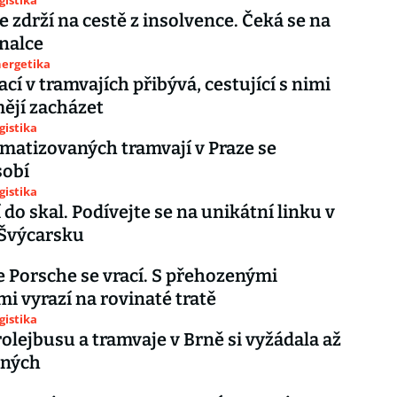
gistika
e zdrží na cestě z insolvence. Čeká se na
nalce
nergetika
cí v tramvajích přibývá, cestující s nimi
ějí zacházet
gistika
imatizovaných tramvají v Praze se
sobí
gistika
 do skal. Podívejte se na unikátní linku v
Švýcarsku
 Porsche se vrací. S přehozenými
i vyrazí na rovinaté tratě
gistika
rolejbusu a tramvaje v Brně si vyžádala až
ěných