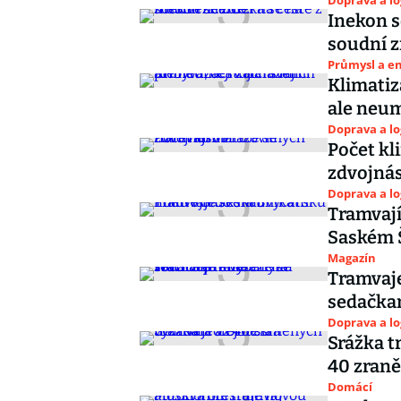
Doprava a lo
Inekon s
soudní z
Průmysl a e
Klimatiza
ale neum
Doprava a lo
Počet kl
zdvojná
Doprava a lo
Tramvají
Saském 
Magazín
Tramvaje
sedačkam
Doprava a lo
Srážka t
40 zran
Domácí