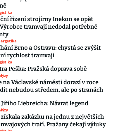
ně
gistika
ční řízení strojírny Inekon se opět
 Výrobce tramvají nedodal potřebné
nty
nergetika
hání Brno a Ostravu: chystá se zvýšit
í rychlost tramvají
gistika
tra Peška: Pražská doprava sobě
lýzy
 na Václavské náměstí dorazí v roce
zdit nebudou středem, ale po stranách
 Jiřího Liebreicha: Návrat legend
lýzy
získala zakázku na jednu z největších
amvajových tratí. Pražany čekají výluky