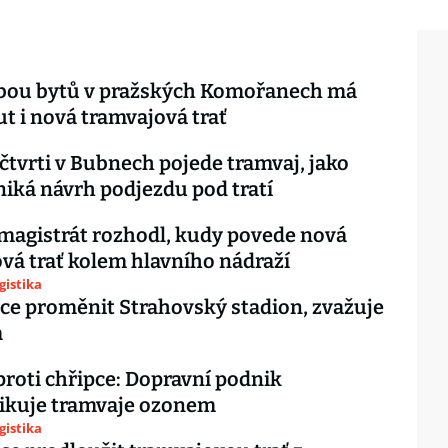
vbou bytů v pražských Komořanech má
t i nová tramvajová trať
čtvrti v Bubnech pojede tramvaj, jako
niká návrh podjezdu pod tratí
magistrát rozhodl, kudy povede nová
vá trať kolem hlavního nádraží
gistika
ce proměnit Strahovský stadion, zvažuje
m
roti chřipce: Dopravní podnik
fikuje tramvaje ozonem
gistika