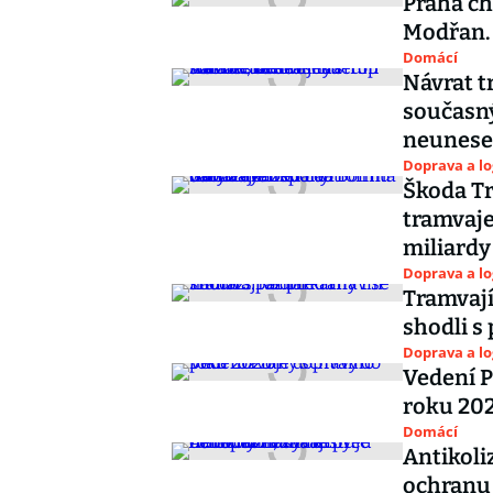
Praha ch
Modřan. 
Domácí
Návrat t
současný
neunese
Doprava a lo
Škoda Tr
tramvaje
miliardy
Doprava a lo
Tramvají
shodli s
Doprava a lo
Vedení P
roku 20
Domácí
Antikoli
ochranu 