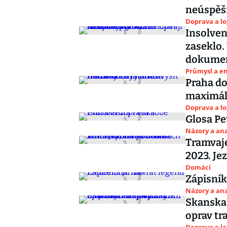
neúspěš
Doprava a lo
Insolven
zaseklo.
dokume
Průmysl a e
Praha do
maximáln
Doprava a lo
Glosa Pe
Názory a ana
Tramvaje
2023. Je
Domácí
Zápisník
Názory a ana
Skanska 
oprav tr