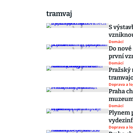
tramvaj
S výsta
vzniknou
Domácí
Do nové 
první vz
Domácí
Pražský 
tramvajo
Doprava a lo
Praha ch
muzeu
Domácí
Plynem p
vydezin
Doprava a lo