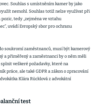
rovec. Souhlas s umístněním kamer by jako
využít nemohl. Souhlas totiž nelze využívat při
pozic, tedy „zejména ve vztahu
“, uvádí Evropský sbor pro ochranu
 do soukromí zaměstnanců, musí být kamerový
ný a přiměřený a zaměstnanci by o něm měli
 splnit veškeré požadavky, které na
ík práce, ale také GDPR a zákon o zpracování
advokátka Klára Rücklová z advokátní
alanční test