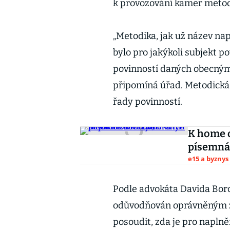
k provozování kamer metodik
„Metodika, jak už název na
bylo pro jakýkoli subjekt p
povinností daných obecným
připomíná úřad. Metodická
řady povinností.
K home o
písemná 
e15 a byznys
Podle advokáta Davida Borov
odůvodňován oprávněným z
posoudit, zda je pro napln