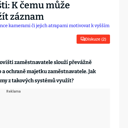
šti: K čemu může
žít záznam
Diskuze (
2
)
višti zaměstnavatele slouží převážně
b a ochraně majetku zaměstnavatele. Jak
my z takových systémů využít?