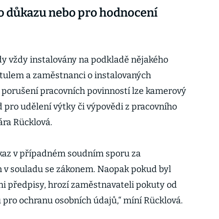
o důkazu nebo pro hodnocení
dy vždy instalovány na podkladě nějakého
itulem a zaměstnanci o instalovaných
 porušení pracovních povinností lze kamerový
 pro udělení výtky či výpovědi z pracovního
ára Rücklová.
ůkaz v případném soudním sporu za
n v souladu se zákonem. Naopak pokud byl
mi předpisy, hrozí zaměstnavateli pokuty od
 pro ochranu osobních údajů,“ míní Rücklová.