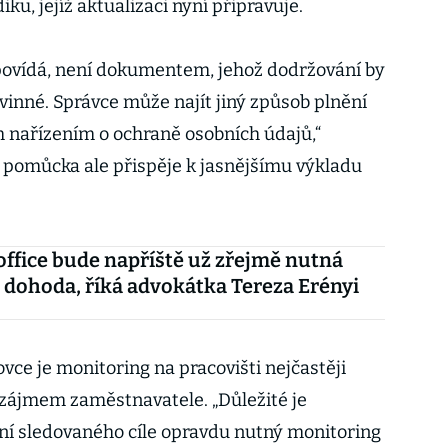
u, jejíž aktualizaci nyní připravuje.
povídá, není dokumentem, jehož dodržování by
ovinné. Správce může najít jiný způsob plnění
 nařízením o ochraně osobních údajů,“
 pomůcka ale přispěje k jasnějšímu výkladu
ffice bude napříště už zřejmě nutná
dohoda, říká advokátka Tereza Erényi
ce je monitoring na pracovišti nejčastěji
ájmem zaměstnavatele. „Důležité je
ění sledovaného cíle opravdu nutný monitoring