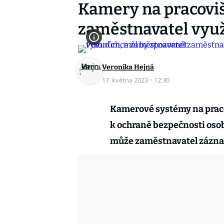
Kamery na pracovi
zaměstnavatel vyu
Veronika Hejná
17. května 2023
·
12:30
Kamerové systémy na praco
k ochraně bezpečnosti oso
může zaměstnavatel zázna