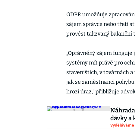
GDPR umožňuje zpracování 
zájem správce nebo třetí s
provést takzvaný balanční t
„Oprávněný zájem funguje 
systémy mít právě pro och
staveništích, v továrnách a
jak se zaměstnanci pohybují
hrozí úraz,“ přibližuje advo
Náhrada
dávky a 
Vyděláváme