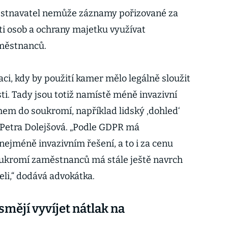
ěstnavatel nemůže záznamy pořizované za
i osob a ochrany majetku využívat
městnanců.
ci, kdy by použití kamer mělo legálně sloužit
ti. Tady jsou totiž namístě méně invazivní
em do soukromí, například lidský ‚dohled‘
í Petra Dolejšová. „Podle GDPR má
ejméně invazivním řešení, a to i za cenu
soukromí zaměstnanců má stále ještě navrch
li,“ dodává advokátka.
mějí vyvíjet nátlak na