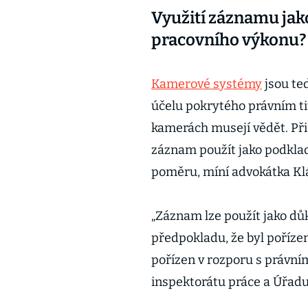
Využití záznamu jak
pracovního výkonu?
Kamerové systémy
jsou te
účelu pokrytého právním t
kamerách musejí vědět. Při
záznam použít jako podklad
poměru, míní advokátka Kl
„Záznam lze použít jako d
předpokladu, že byl poříze
pořízen v rozporu s právní
inspektorátu práce a Úřadu