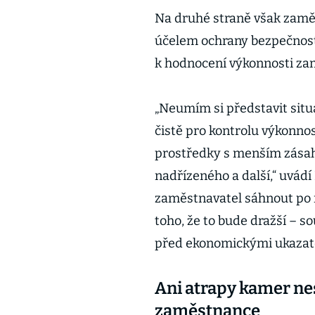
Na druhé straně však zam
účelem ochrany bezpečnost
k hodnocení výkonnosti za
„Neumím si představit situa
čistě pro kontrolu výkonnos
prostředky s menším zásah
nadřízeného a další,“ uvád
zaměstnavatel sáhnout po n
toho, že to bude dražší – 
před ekonomickými ukazate
Ani atrapy kamer nes
zaměstnance