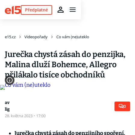
Předplatné
e15.cz
Videopořady
Co vám (ne)uteklo
Jurečka chystá zásah do penzijka,
Malina dluží Bohemce, Allegro
přilákalo tisíce obchodníků
av
0
lig
28. května 2023
·
17:00
Jurečka chystá zásah do penzijního spoření.