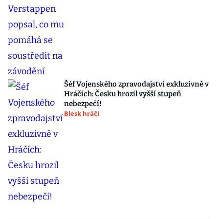
Šéf Vojenského zpravodajství exkluzivně v
Hráčích: Česku hrozil vyšší stupeň
nebezpečí!
Blesk hráči