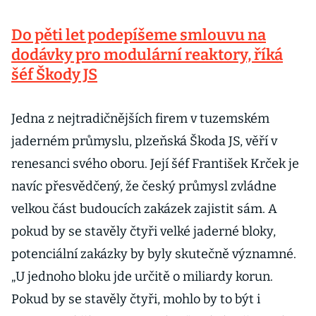
Do pěti let podepíšeme smlouvu na
dodávky pro modulární reaktory, říká
šéf Škody JS
Jedna z nejtradičnějších firem v tuzemském
jaderném průmyslu, plzeňská Škoda JS, věří v
renesanci svého oboru. Její šéf František Krček je
navíc přesvědčený, že český průmysl zvládne
velkou část budoucích zakázek zajistit sám. A
pokud by se stavěly čtyři velké jaderné bloky,
potenciální zakázky by byly skutečně významné.
„U jednoho bloku jde určitě o miliardy korun.
Pokud by se stavěly čtyři, mohlo by to být i