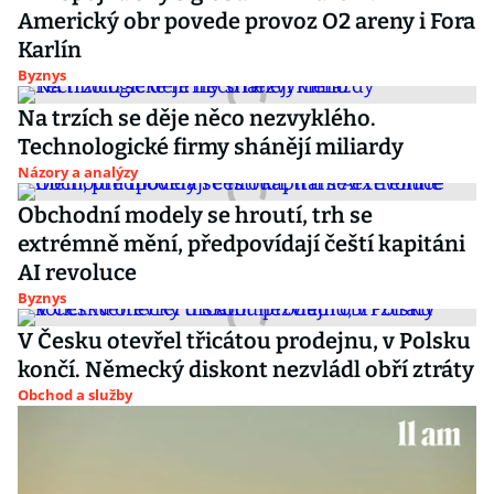
Americký obr povede provoz O2 areny i Fora
Karlín
Byznys
Na trzích se děje něco nezvyklého.
Technologické firmy shánějí miliardy
Názory a analýzy
Obchodní modely se hroutí, trh se
extrémně mění, předpovídají čeští kapitáni
AI revoluce
Byznys
V Česku otevřel třicátou prodejnu, v Polsku
končí. Německý diskont nezvládl obří ztráty
Obchod a služby