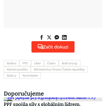
Začít diskuzi
Malina
PPF
Uber
Česko
Mall Group
Marian Jurečka
Ministerstvo financí České republiky
Mall.cz
Norimberk
Doporučujeme
PPF spojila síly s globálním lídrem.