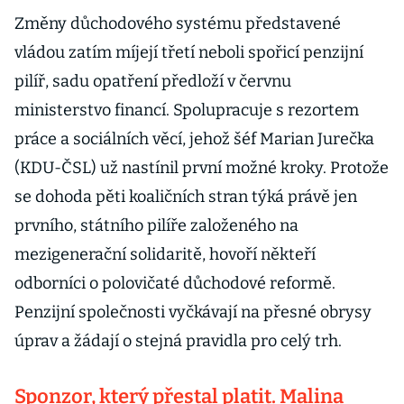
Změny důchodového systému představené
vládou zatím míjejí třetí neboli spořicí penzijní
pilíř, sadu opatření předloží v červnu
ministerstvo financí. Spolupracuje s rezortem
práce a sociálních věcí, jehož šéf Marian Jurečka
(KDU-ČSL) už nastínil první možné kroky. Protože
se dohoda pěti koaličních stran týká právě jen
prvního, státního pilíře založeného na
mezigenerační solidaritě, hovoří někteří
odborníci o polovičaté důchodové reformě.
Penzijní společnosti vyčkávají na přesné obrysy
úprav a žádají o stejná pravidla pro celý trh.
Sponzor, který přestal platit. Malina