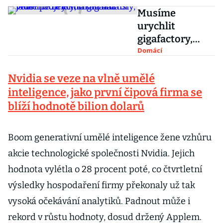
Musíme
urychlit
gigafactory,
jadernou
Domácí
elektrárnu a
Nvidia se veze na vlně umělé
další velké
projekty, říká
inteligence, jako první čipová firma se
Fiala
blíží hodnotě bilion dolarů
Boom generativní umělé inteligence žene vzhůru
akcie technologické společnosti Nvidia. Jejich
hodnota vylétla o 28 procent poté, co čtvrtletní
výsledky hospodaření firmy překonaly už tak
vysoká očekávání analytiků. Padnout může i
rekord v růstu hodnoty, dosud držený Applem.