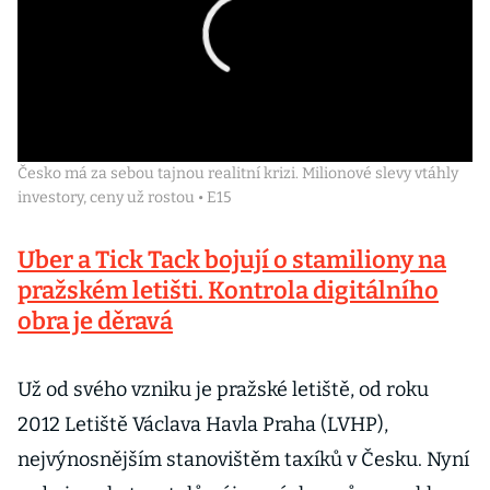
Česko má za sebou tajnou realitní krizi. Milionové slevy vtáhly
investory, ceny už rostou • E15
Uber a Tick Tack bojují o stamiliony na
pražském letišti. Kontrola digitálního
obra je děravá
Už od svého vzniku je pražské letiště, od roku
2012 Letiště Václava Havla Praha (LVHP),
nejvýnosnějším stanovištěm taxíků v Česku. Nyní