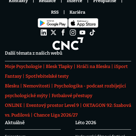
Kontakty
Redakce
Inzerce
Předplatné
RSS
Kariéra
Další témata z našich webů
Moje Psychologie
Blesk Tlapky
Hráči na Blesku
iSport
Fantasy
Spotřebitelské testy
Blesku
Nemovitosti
Psychologika - podcast rozbíjející
psychologické mýty
Fotbalové přestupy
ONLINE
Eventový prostor Level 9
OKTAGON 92: Szabová
vs. Pudilová
Chance Liga 2026/27
Aktuálně
Léto 2026