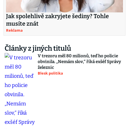
Jak spolehlivě zakryjete šediny? Tohle
musíte znát
Reklama
Články z jiných titulů
V trezoru měl 80 milionů, teď ho policie
obvinila. „Nemám slov,“ říká exšéf Správy
železnic
Blesk politika