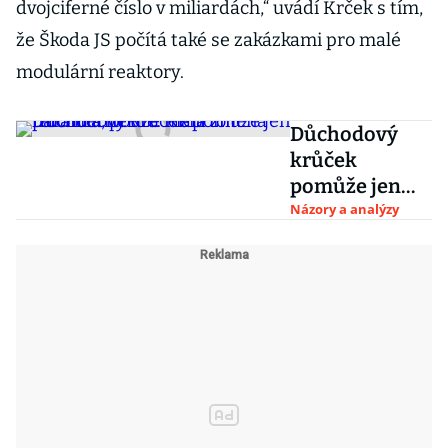
dvojciferné číslo v miliardách,“ uvádí Krček s tím,
že Škoda JS počítá také se zakázkami pro malé
modulární reaktory.
Důchodový
krůček
pomůže jen
trochu
Názory a analýzy
a někde. Není
to reforma,
pouze malá
změna
parametrů