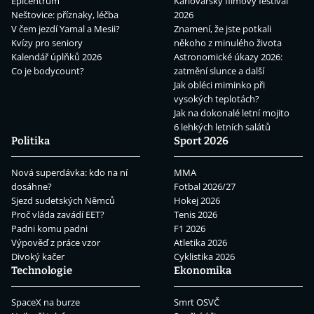
Epicentrum
Karlovarský filmový festival
Neštovice: příznaky, léčba
2026
V čem jezdí Yamal a Mesii?
Znamení, že jste potkali
Kvízy pro seniory
někoho z minulého života
Kalendář úplňků 2026
Astronomické úkazy 2026:
Co je bodycount?
zatmění slunce a další
Jak obléci miminko při
vysokých teplotách?
Jak na dokonalé letní mojito
6 lehkých letních salátů
Politika
Sport 2026
Nová superdávka: kdo na ní
MMA
dosáhne?
Fotbal 2026/27
Sjezd sudetských Němců
Hokej 2026
Proč vláda zavádí EET?
Tenis 2026
Padni komu padni
F1 2026
Výpověď z práce vzor
Atletika 2026
Divoký kačer
Cyklistika 2026
Technologie
Ekonomika
SpaceX na burze
Smrt OSVČ