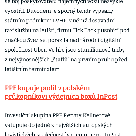
se boj poskytovatelů nájemných vozů nezvykle
vyostřil. Důvodem je sporný tendr vypsaný
státním podnikem LVHP, v němž dosavadní
taxislužbu na letišti, firmu Tick Tack působící pod
značkou Svez.se, porazila nadnárodní digitální
společnost Uber. Ve hře jsou stamilionové tržby
z nejvýnosnějších „štaflů“ na prvním pruhu před
letištním terminálem.
PPF kupuje podíl v polském
průkopníkovi výdejních boxů InPost
Investiční skupina PPF Renaty Kellnerové
vstupuje do jedné z největších europských
logistických společností v e-commerce InPost.