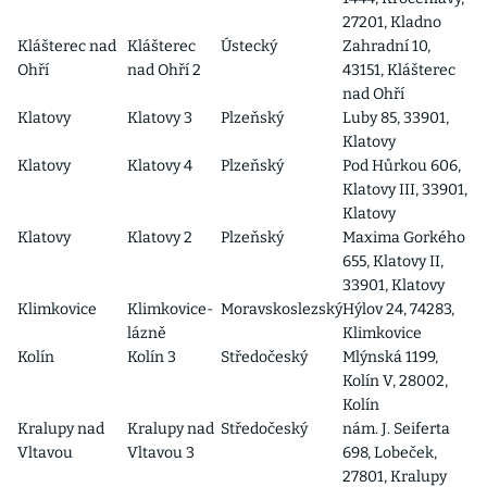
27201, Kladno
Klášterec nad
Klášterec
Ústecký
Zahradní 10,
Ohří
nad Ohří 2
43151, Klášterec
nad Ohří
Klatovy
Klatovy 3
Plzeňský
Luby 85, 33901,
Klatovy
Klatovy
Klatovy 4
Plzeňský
Pod Hůrkou 606,
Klatovy III, 33901,
Klatovy
Klatovy
Klatovy 2
Plzeňský
Maxima Gorkého
655, Klatovy II,
33901, Klatovy
Klimkovice
Klimkovice-
Moravskoslezský
Hýlov 24, 74283,
lázně
Klimkovice
Kolín
Kolín 3
Středočeský
Mlýnská 1199,
Kolín V, 28002,
Kolín
Kralupy nad
Kralupy nad
Středočeský
nám. J. Seiferta
Vltavou
Vltavou 3
698, Lobeček,
27801, Kralupy