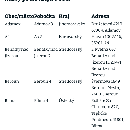
Obec/město
Pobočka
Kraj
Adresa
Adamov
Adamov 3
Jihomoravský
Družstevní 421/1,
67904, Adamov
Aš
Aš 2
Karlovarský
Hlavní 1002/116,
35201, Aš
Benátky nad
Benátky nad
Středočeský
5. května 667,
Jizerou
Jizerou 2
Benátky nad
Jizerou II, 29471,
Benátky nad
Jizerou
Beroun
Beroun 4
Středočeský
Švermova 1649,
Beroun-Město,
26601, Beroun
Bílina
Bílina 4
Ústecký
Sídliště Za
Chlumem 820,
Teplické
Předměstí, 41801,
Bílina