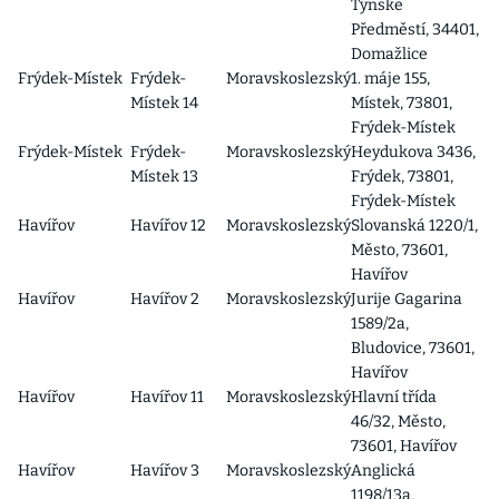
Týnské
Předměstí, 34401,
Domažlice
Frýdek-Místek
Frýdek-
Moravskoslezský
1. máje 155,
Místek 14
Místek, 73801,
Frýdek-Místek
Frýdek-Místek
Frýdek-
Moravskoslezský
Heydukova 3436,
Místek 13
Frýdek, 73801,
Frýdek-Místek
Havířov
Havířov 12
Moravskoslezský
Slovanská 1220/1,
Město, 73601,
Havířov
Havířov
Havířov 2
Moravskoslezský
Jurije Gagarina
1589/2a,
Bludovice, 73601,
Havířov
Havířov
Havířov 11
Moravskoslezský
Hlavní třída
46/32, Město,
73601, Havířov
Havířov
Havířov 3
Moravskoslezský
Anglická
1198/13a,