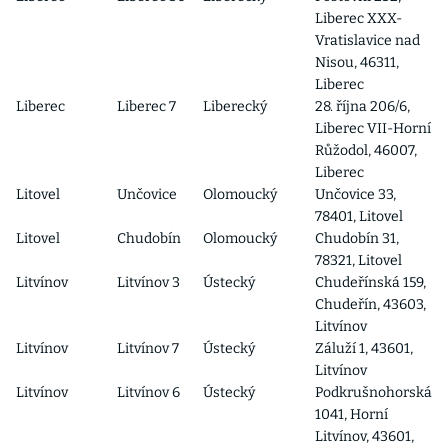
Liberec XXX-
Vratislavice nad
Nisou, 46311,
Liberec
Liberec
Liberec 7
Liberecký
28. října 206/6,
Liberec VII-Horní
Růžodol, 46007,
Liberec
Litovel
Unčovice
Olomoucký
Unčovice 33,
78401, Litovel
Litovel
Chudobín
Olomoucký
Chudobín 31,
78321, Litovel
Litvínov
Litvínov 3
Ústecký
Chudeřínská 159,
Chudeřín, 43603,
Litvínov
Litvínov
Litvínov 7
Ústecký
Záluží 1, 43601,
Litvínov
Litvínov
Litvínov 6
Ústecký
Podkrušnohorská
1041, Horní
Litvínov, 43601,