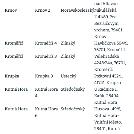
nad Vltavou
Krnov
Krnov 2
Moravskoslezský
Mikulášská
1141/89, Pod
Bezručovým
vrchem, 79401,
Krnov
Kroměříž
Kroměříž 4
Zlínský
Havlíčkova 504/9,
76701, Kroměříž
Kroměříž
Kroměříž 3
Zlínský
Velehradská
4248/24a, 76701,
Kroměříž
Krupka
Krupka 3
Ústecký
Poštovní 452/1,
41741, Krupka
Kutná Hora
Kutná Hora
Středočeský
U Radnice 1,
4
Kaňk, 28404,
Kutná Hora
Kutná Hora
Kutná Hora
Středočeský
Husova 149/8,
6
Kutná Hora-
Vnitřní Město,
28401, Kutná