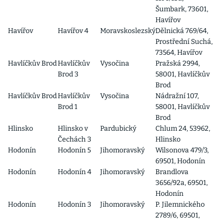
Šumbark, 73601,
Havířov
Havířov
Havířov 4
Moravskoslezský
Dělnická 769/64,
Prostřední Suchá,
73564, Havířov
Havlíčkův Brod
Havlíčkův
Vysočina
Pražská 2994,
Brod 3
58001, Havlíčkův
Brod
Havlíčkův Brod
Havlíčkův
Vysočina
Nádražní 107,
Brod 1
58001, Havlíčkův
Brod
Hlinsko
Hlinsko v
Pardubický
Chlum 24, 53962,
Čechách 3
Hlinsko
Hodonín
Hodonín 5
Jihomoravský
Wilsonova 479/3,
69501, Hodonín
Hodonín
Hodonín 4
Jihomoravský
Brandlova
3656/92a, 69501,
Hodonín
Hodonín
Hodonín 3
Jihomoravský
P. Jilemnického
2789/6, 69501,