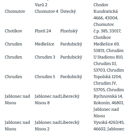
Varů 2
Chodov
Chomutov
Chomutov 4
Ústecký
Kundratická
4666, 43004,
Chomutov
Chotíkov
Plzeň 24
Plzeňský
č.p. 385, 33017,
Chotíkov
Chrudim
Medlešice
Pardubický
Medlešice 69,
53831, Chrudim
Chrudim
Chrudim 3
Pardubický
U Stadionu 810,
Chrudim III,
53703, Chrudim
Chrudim
Chrudim 5
Pardubický
Topolská 1204,
Chrudim IV,
53705, Chrudim
Jablonec nad
Jablonec nad
Liberecký
Rychnovská 14,
Nisou
Nisou 8
Kokonín, 46801,
Jablonec nad
Nisou
Jablonec nad
Jablonec nad
Liberecký
Vysoká 4263/45,
Nisou
Nisou 2
46602, Jablonec