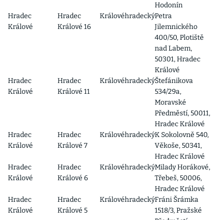
Hodonín
Hradec
Hradec
Královéhradecký
Petra
Králové
Králové 16
Jilemnického
400/50, Plotiště
nad Labem,
50301, Hradec
Králové
Hradec
Hradec
Královéhradecký
Štefánikova
Králové
Králové 11
534/29a,
Moravské
Předměstí, 50011,
Hradec Králové
Hradec
Hradec
Královéhradecký
K Sokolovně 540,
Králové
Králové 7
Věkoše, 50341,
Hradec Králové
Hradec
Hradec
Královéhradecký
Milady Horákové,
Králové
Králové 6
Třebeš, 50006,
Hradec Králové
Hradec
Hradec
Královéhradecký
Fráni Šrámka
Králové
Králové 5
1518/3, Pražské