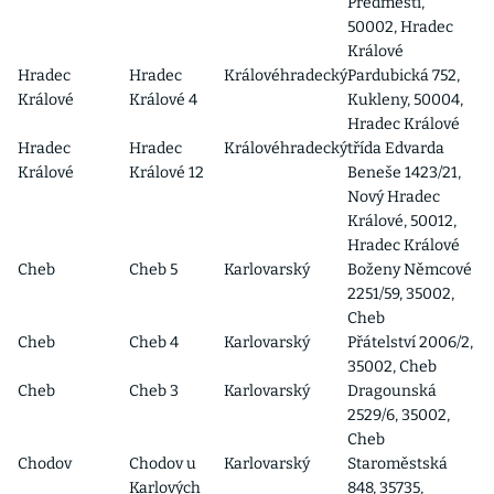
Předměstí,
50002, Hradec
Králové
Hradec
Hradec
Královéhradecký
Pardubická 752,
Králové
Králové 4
Kukleny, 50004,
Hradec Králové
Hradec
Hradec
Královéhradecký
třída Edvarda
Králové
Králové 12
Beneše 1423/21,
Nový Hradec
Králové, 50012,
Hradec Králové
Cheb
Cheb 5
Karlovarský
Boženy Němcové
2251/59, 35002,
Cheb
Cheb
Cheb 4
Karlovarský
Přátelství 2006/2,
35002, Cheb
Cheb
Cheb 3
Karlovarský
Dragounská
2529/6, 35002,
Cheb
Chodov
Chodov u
Karlovarský
Staroměstská
Karlových
848, 35735,