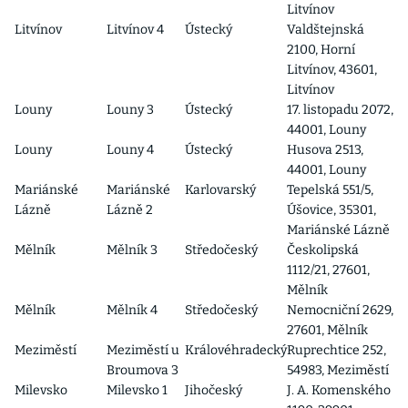
Litvínov
Litvínov
Litvínov 4
Ústecký
Valdštejnská
2100, Horní
Litvínov, 43601,
Litvínov
Louny
Louny 3
Ústecký
17. listopadu 2072,
44001, Louny
Louny
Louny 4
Ústecký
Husova 2513,
44001, Louny
Mariánské
Mariánské
Karlovarský
Tepelská 551/5,
Lázně
Lázně 2
Úšovice, 35301,
Mariánské Lázně
Mělník
Mělník 3
Středočeský
Českolipská
1112/21, 27601,
Mělník
Mělník
Mělník 4
Středočeský
Nemocniční 2629,
27601, Mělník
Meziměstí
Meziměstí u
Královéhradecký
Ruprechtice 252,
Broumova 3
54983, Meziměstí
Milevsko
Milevsko 1
Jihočeský
J. A. Komenského