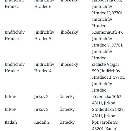
Jindřichův
Jindřichův
Jihočeský
Jarošovská 696,
Hradec
Hradec 6
Jindřichův
Hradec II, 37701,
Jindřichův
Hradec
Jindřichův
Jindřichův
Jihočeský
Kosmonautů 47,
Hradec
Hradec 5
Jindřichův
Hradec V, 37701,
Jindřichův
Hradec
Jindřichův
Jindřichův
Jihočeský
sídliště Vajgar
Hradec
Hradec 4
599, Jindřichův
Hradec III, 37701,
Jindřichův
Hradec
Jirkov
Jirkov 2
Ústecký
Ervěnická 1067,
43111, Jirkov
Jirkov
Jirkov 3
Ústecký
Studentská 1422,
43111, Jirkov
Kadaň
Kadaň 2
Ústecký
kpt. Jaroše 58,
43201, Kadaň