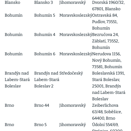
Blansko
Blansko 3
Jihomoravský
Dvorská 1960/32,
67801, Blansko
Bohumín
Bohumín 5
Moravskoslezský
Ostravská 84,
Pudlov, 73551,
Bohumín
Bohumín
Bohumín 4
Moravskoslezský
Bezručova 24,
Záblatí, 73552,
Bohumín
Bohumín
Bohumín 6
Moravskoslezský
Nerudova 1156,
Nový Bohumín,
73581, Bohumín
Brandýs nad
Brandýs nad
Středočeský
Boleslavská 1391,
Labem-Stará
Labem-Stará
Stará Boleslav,
Boleslav
Boleslav 2
25001, Brandýs
nad Labem-Stará
Boleslav
Brno
Brno 44
Jihomoravský
Zeiberlichova
63/48, Soběšice,
64400, Brno
Brno
Brno 5
Jihomoravský
Údolní 554/69,