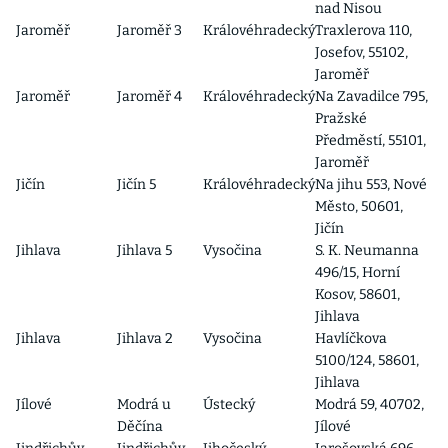
nad Nisou
Jaroměř
Jaroměř 3
Královéhradecký
Traxlerova 110,
Josefov, 55102,
Jaroměř
Jaroměř
Jaroměř 4
Královéhradecký
Na Zavadilce 795,
Pražské
Předměstí, 55101,
Jaroměř
Jičín
Jičín 5
Královéhradecký
Na jihu 553, Nové
Město, 50601,
Jičín
Jihlava
Jihlava 5
Vysočina
S. K. Neumanna
496/15, Horní
Kosov, 58601,
Jihlava
Jihlava
Jihlava 2
Vysočina
Havlíčkova
5100/124, 58601,
Jihlava
Jílové
Modrá u
Ústecký
Modrá 59, 40702,
Děčína
Jílové