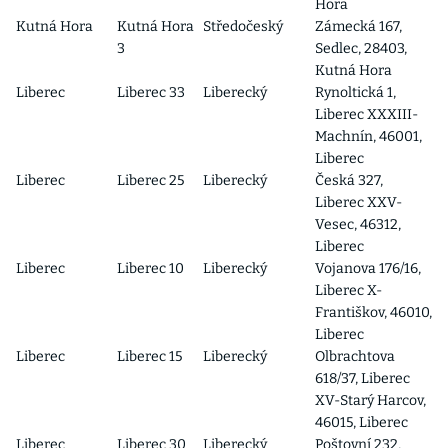
Hora
Kutná Hora
Kutná Hora
Středočeský
Zámecká 167,
3
Sedlec, 28403,
Kutná Hora
Liberec
Liberec 33
Liberecký
Rynoltická 1,
Liberec XXXIII-
Machnín, 46001,
Liberec
Liberec
Liberec 25
Liberecký
Česká 327,
Liberec XXV-
Vesec, 46312,
Liberec
Liberec
Liberec 10
Liberecký
Vojanova 176/16,
Liberec X-
Františkov, 46010,
Liberec
Liberec
Liberec 15
Liberecký
Olbrachtova
618/37, Liberec
XV-Starý Harcov,
46015, Liberec
Liberec
Liberec 30
Liberecký
Poštovní 232,