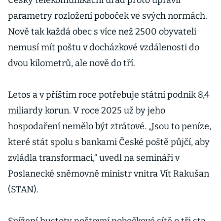
Český telekomunikační úřad proto upravil
parametry rozložení poboček ve svých normách.
Nově tak každá obec s více než 2500 obyvateli
nemusí mít poštu v docházkové vzdálenosti do
dvou kilometrů, ale nově do tří.
Letos a v příštím roce potřebuje státní podnik 8,4
miliardy korun. V roce 2025 už by jeho
hospodaření nemělo být ztrátové. „Jsou to peníze,
které stát spolu s bankami České poště půjčí, aby
zvládla transformaci,“ uvedl na semináři v
Poslanecké sněmovně ministr vnitra Vít Rakušan
(STAN).