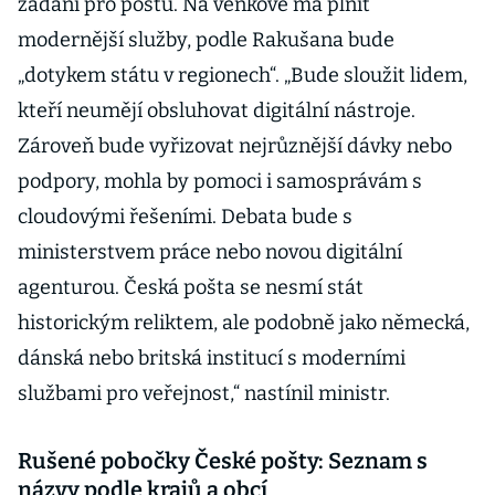
zadání pro poštu. Na venkově má plnit
modernější služby, podle Rakušana bude
„dotykem státu v regionech“. „Bude sloužit lidem,
kteří neumějí obsluhovat digitální nástroje.
Zároveň bude vyřizovat nejrůznější dávky nebo
podpory, mohla by pomoci i samosprávám s
cloudovými řešeními. Debata bude s
ministerstvem práce nebo novou digitální
agenturou. Česká pošta se nesmí stát
historickým reliktem, ale podobně jako německá,
dánská nebo britská institucí s moderními
službami pro veřejnost,“ nastínil ministr.
Rušené pobočky České pošty: Seznam s
názvy podle krajů a obcí