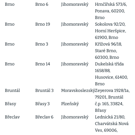
Brno
Brno 6
Jihomoravský
Hrnčířská 573/6,
Ponava, 60200,
Brno
Brno
Brno 19
Jihomoravský
Sokolova 92/20,
Horní Heršpice,
61900, Brno
Brno
Brno 3
Jihomoravský
Křížová 96/18,
Staré Brno,
60300, Brno
Brno
Brno 14
Jihomoravský
Dukelská třída
1658/88,
Husovice, 61400,
Brno
Bruntál
Bruntál 3
Moravskoslezský
Zeyerova 1928/1a,
79201, Bruntál
Břasy
Břasy 3
Plzeňský
č.p. 165, 33824,
Břasy
Břeclav
Břeclav 6
Jihomoravský
Lednická 21/80,
Charvátská Nová
Ves, 69006,