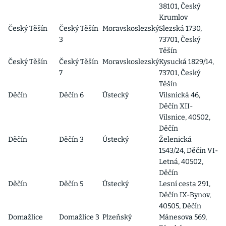
38101, Český
Krumlov
Český Těšín
Český Těšín
Moravskoslezský
Slezská 1730,
3
73701, Český
Těšín
Český Těšín
Český Těšín
Moravskoslezský
Kysucká 1829/14,
7
73701, Český
Těšín
Děčín
Děčín 6
Ústecký
Vilsnická 46,
Děčín XII-
Vilsnice, 40502,
Děčín
Děčín
Děčín 3
Ústecký
Želenická
1543/24, Děčín VI-
Letná, 40502,
Děčín
Děčín
Děčín 5
Ústecký
Lesní cesta 291,
Děčín IX-Bynov,
40505, Děčín
Domažlice
Domažlice 3
Plzeňský
Mánesova 569,