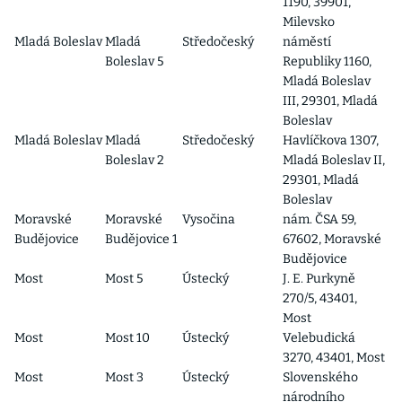
1190, 39901,
Milevsko
Mladá Boleslav
Mladá
Středočeský
náměstí
Boleslav 5
Republiky 1160,
Mladá Boleslav
III, 29301, Mladá
Boleslav
Mladá Boleslav
Mladá
Středočeský
Havlíčkova 1307,
Boleslav 2
Mladá Boleslav II,
29301, Mladá
Boleslav
Moravské
Moravské
Vysočina
nám. ČSA 59,
Budějovice
Budějovice 1
67602, Moravské
Budějovice
Most
Most 5
Ústecký
J. E. Purkyně
270/5, 43401,
Most
Most
Most 10
Ústecký
Velebudická
3270, 43401, Most
Most
Most 3
Ústecký
Slovenského
národního