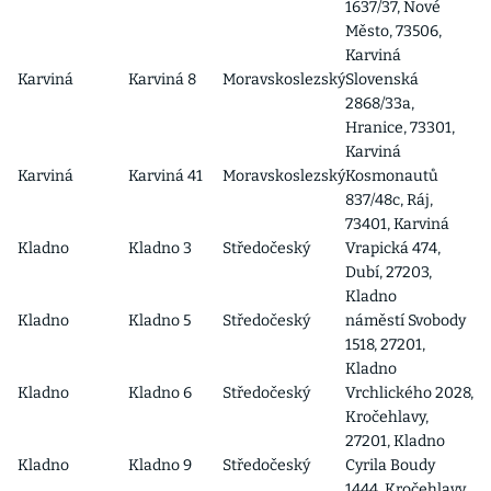
1637/37, Nové
Město, 73506,
Karviná
Karviná
Karviná 8
Moravskoslezský
Slovenská
2868/33a,
Hranice, 73301,
Karviná
Karviná
Karviná 41
Moravskoslezský
Kosmonautů
837/48c, Ráj,
73401, Karviná
Kladno
Kladno 3
Středočeský
Vrapická 474,
Dubí, 27203,
Kladno
Kladno
Kladno 5
Středočeský
náměstí Svobody
1518, 27201,
Kladno
Kladno
Kladno 6
Středočeský
Vrchlického 2028,
Kročehlavy,
27201, Kladno
Kladno
Kladno 9
Středočeský
Cyrila Boudy
1444, Kročehlavy,