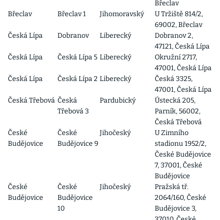
Břeclav
Břeclav
Břeclav 1
Jihomoravský
U Tržiště 814/2,
69002, Břeclav
Česká Lípa
Dobranov
Liberecký
Dobranov 2,
47121, Česká Lípa
Česká Lípa
Česká Lípa 5
Liberecký
Okružní 2717,
47001, Česká Lípa
Česká Lípa
Česká Lípa 2
Liberecký
Česká 3325,
47001, Česká Lípa
Česká Třebová
Česká
Pardubický
Ústecká 205,
Třebová 3
Parník, 56002,
Česká Třebová
České
České
Jihočeský
U Zimního
Budějovice
Budějovice 9
stadionu 1952/2,
České Budějovice
7, 37001, České
Budějovice
České
České
Jihočeský
Pražská tř.
Budějovice
Budějovice
2064/160, České
10
Budějovice 3,
37010, České