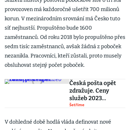
Snížení hustoty poštovní pobočkové sítě o tři sta
provozoven má každoročně ušetřit 700 milionů
korun. V mezinárodním srovnání má Česko tuto
síť nejhustší. Propuštěno bude 1600
zaměstnanců. Od roku 2018 bylo propuštěno přes
sedm tisíc zaměstnanců, avšak žádná z poboček
nezanikla. Pracovníci, kteří zůstali, proto musely
obsluhovat stejný počet poboček.
Česká pošta opět
zdražuje. Ceny
služeb 2023
přehledně
Šetříme
V dohledné době hodlá vláda definovat nové