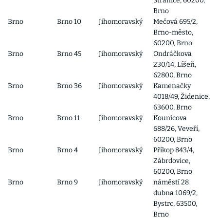
Stránice, 60200,
Brno
Brno
Brno 10
Jihomoravský
Mečová 695/2,
Brno-město,
60200, Brno
Brno
Brno 45
Jihomoravský
Ondráčkova
230/14, Líšeň,
62800, Brno
Brno
Brno 36
Jihomoravský
Kamenačky
4018/49, Židenice,
63600, Brno
Brno
Brno 11
Jihomoravský
Kounicova
688/26, Veveří,
60200, Brno
Brno
Brno 4
Jihomoravský
Příkop 843/4,
Zábrdovice,
60200, Brno
Brno
Brno 9
Jihomoravský
náměstí 28.
dubna 1069/2,
Bystrc, 63500,
Brno