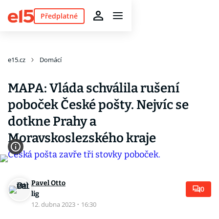
Předplatné
e15.cz
Domácí
MAPA: Vláda schválila rušení
poboček České pošty. Nejvíc se
dotkne Prahy a
Moravskoslezského kraje
Pavel Otto
0
lig
12. dubna 2023
·
16:30