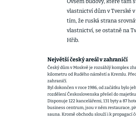
Ovšem budovy, které tam sto
vlastnictví dům v Tverské 
tím, že ruská strana srov
vlastnictví, se ostatně na 
Hřib.
Největší český areál v zahraničí
Český dům v Moskvě je rozsáhlý komplex zhru
kilometru od Rudého náměstí a Kremlu. Předst
zahraničí.
Byl dokončen v roce 1986, od začátku bylo je
rozdělení Československa přešel do majetku
Disponuje 122 kancelářemi, 131 byty a 87 hot
business centrum, jsou v něm restaurace, piv
sauna. Kromě obchodu slouží i k propagací č