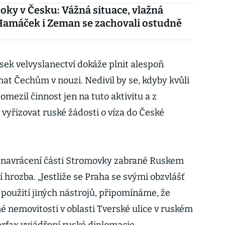
oky v Česku: Vážná situace, vlažná
Hamáček i Zeman se zachovali ostudně
sek velvyslanectví dokáže plnit alespoň
at Čechům v nouzi. Nedivil by se, kdyby kvůli
ezil činnost jen na tuto aktivitu a z
vyřizovat ruské žádosti o víza do České
a navrácení části Stromovky zabrané Ruskem
í hrozba. „Jestliže se Praha se svými obzvlášť
 použití jiných nástrojů, připomínáme, že
é nemovitosti v oblasti Tverské ulice v ruském