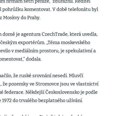
m firmám šetří peníze,“ zdůraznil. Ředitel
l pohrůžku komentovat. V době telefonátu byl
 z Moskvy do Prahy.
 domě je agentura CzechTrade, která uvedla,
by českým exportérům. „Téma moskevského
vilo v mediálním prostoru, je spekulativní a
omentovat,“ dodala.
ačilo, že ruské srovnání nesedí. Mluvčí
, že pozemky ve Stromovce jsou ve vlastnictví
ké federace. Někdejší Československo je podle
ce 1972 do trvalého bezplatného užívání.