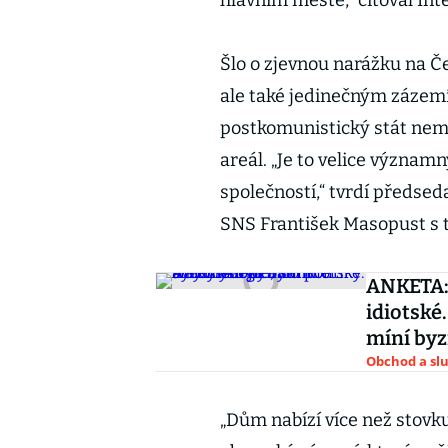
hlavním městě,“ citoval Int
Šlo o zjevnou narážku na Č
ale také jedinečným zázem
postkomunistický stát nem
areál. „Je to velice význa
společností,“ tvrdí předs
SNS František Masopust s tím
ANKETA: 
idiotské
míní by
Obchod a sl
„Dům nabízí více než stovku 