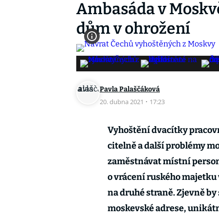
Ambasáda v Moskvě
dům v ohrožení
Pavla Palaščáková
20. dubna 2021
·
17:23
Vyhoštění dvacítky praco
citelně a další problémy mo
zaměstnávat místní personá
o vrácení ruského majetku
na druhé straně. Zjevně by
moskevské adrese, unikátn