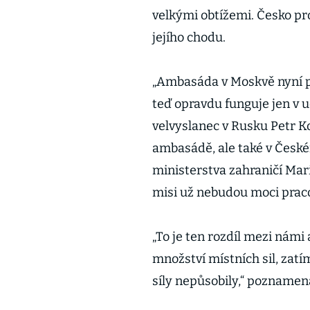
velkými obtížemi. Česko pr
jejího chodu.
„Ambasáda v Moskvě nyní p
teď opravdu funguje jen v 
velvyslanec v Rusku Petr Ko
ambasádě, ale také v Česk
ministerstva zahraničí Mari
misi už nebudou moci praco
„To je ten rozdíl mezi nám
množství místních sil, zat
síly nepůsobily,“ poznamen