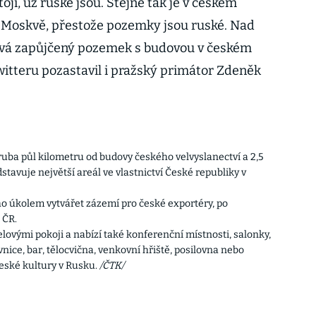
jí, už ruské jsou. Stejně tak je v českém
v Moskvě, přestože pozemky jsou ruské. Nad
nává zapůjčený pozemek s budovou v českém
Twitteru pozastavil i pražský primátor Zdeněk
ba půl kilometru od budovy českého velvyslanectví a 2,5
avuje největší areál ve vlastnictví České republiky v
ho úkolem vytvářet zázemí pro české exportéry, po
 ČR.
elovými pokoji a nabízí také konferenční místnosti, salonky,
nice, bar, tělocvična, venkovní hřiště, posilovna nebo
eské kultury v Rusku.
/ČTK/