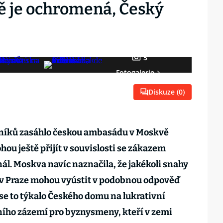
 je ochromená, Český
5
Fotogalerie
Diskuze (
0
)
vníků zasáhlo českou ambasádu v Moskvě
hou ještě přijít v souvislosti se zákazem
l. Moskva navíc naznačila, že jakékoli snahy
 v Praze mohou vyústit v podobnou odpověď
 se to týkalo Českého domu na lukrativní
ího zázemí pro byznysmeny, kteří v zemi