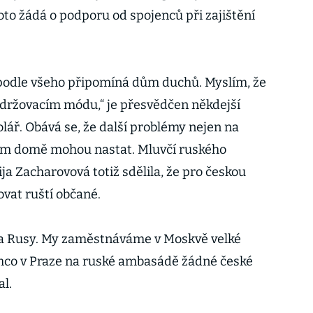
oto žádá o podporu od spojenců při zajištění
odle všeho připomíná dům duchů. Myslím, že
udržovacím módu,“ je přesvědčen někdejší
lář. Obává se, že další problémy nejen na
ém domě mohou nastat. Mluvčí ruského
ja Zacharovová totiž sdělila, že pro českou
vat ruští občané.
i a Rusy. My zaměstnáváme v Moskvě velké
ímco v Praze na ruské ambasádě žádné české
al.