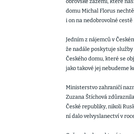
obrovské zázemí, které naši
domu Michal Florus nechtě
i on na nedobrovolné cestě
Jedním z nájemců v Českém
že nadále poskytuje služ
Českého domu, které se obje
jako takové jej nebudeme k
Ministerstvo zahraničí nazn
Zuzana Štíchová zdůraznila
České republiky, nikoli Rus
ní dalo velvyslanectví v ro