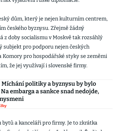
erfax vyjádření ruské diplomacie.
eský dům, který je nejen kulturním centrem,
ím českého byznysu. Zřejmě žádný
á z doby socialismu v Moskvě tak rozsáhlý
mný subjekt pro podporu nejen českých
eda Komory pro hospodářské styky se zeměmi
, že jej využívají i slovenské firmy.
Míchání politiky a byznysu by bylo
. Na embarga a sankce snad nedojde,
znysmeni
užby
bytů a kanceláři pro firmy. Je to zkrátka