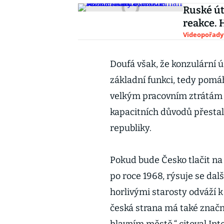
Ruské út
reakce. 
Videopořady
Doufá však, že konzulární ú
základní funkci, tedy pomáh
velkým pracovním ztrátám om
kapacitních důvodů přestal 
republiky.
Pokud bude Česko tlačit n
po roce 1968, rýsuje se dalš
horlivými starosty odváží k
česká strana má také značn