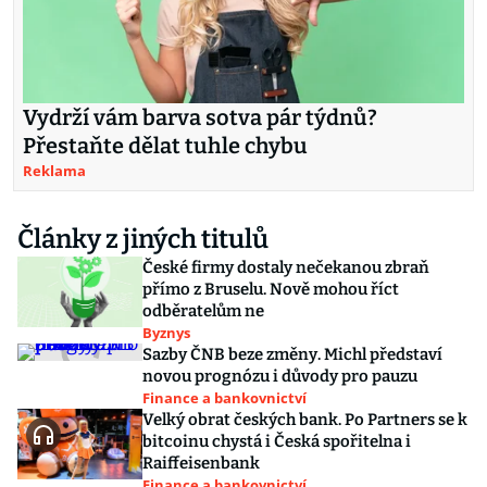
Vydrží vám barva sotva pár týdnů?
Přestaňte dělat tuhle chybu
Reklama
Články z jiných titulů
České firmy dostaly nečekanou zbraň
přímo z Bruselu. Nově mohou říct
odběratelům ne
Byznys
Sazby ČNB beze změny. Michl představí
novou prognózu i důvody pro pauzu
Finance a bankovnictví
Velký obrat českých bank. Po Partners se k
bitcoinu chystá i Česká spořitelna i
Raiffeisenbank
Finance a bankovnictví