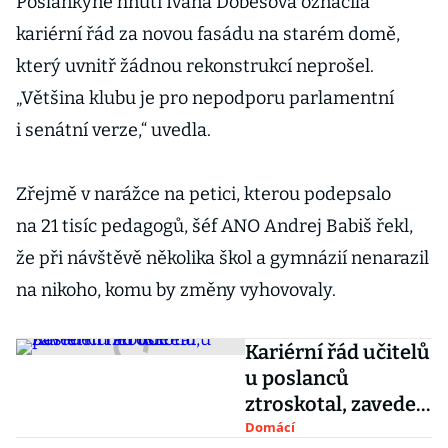
Poslankyně hnutí Ivana Dobešová označila
kariérní řád za novou fasádu na starém domě,
který uvnitř žádnou rekonstrukcí neprošel.
„Většina klubu je pro nepodporu parlamentní
i senátní verze,“ uvedla.
Zřejmě v narážce na petici, kterou podepsalo
na 21 tisíc pedagogů, šéf ANO Andrej Babiš řekl,
že při návštěvě několika škol a gymnázií nenarazil
na nikoho, komu by změny vyhovovaly.
Kariérní řád učitelů
u poslanců
ztroskotal, zaveden
nebude
Domácí