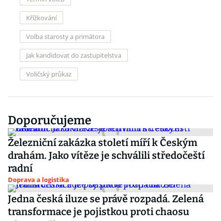
Křížkování
Volba starosty a primátora
Jak kandidovat do zastupitelstva
Voličský průkaz
Doporučujeme
Železniční zakázka století míří k Českým
drahám. Jako vítěze je schválili středočeští
radní
Doprava a logistika
Jedna česká iluze se právě rozpadá. Zelená
transformace je pojistkou proti chaosu