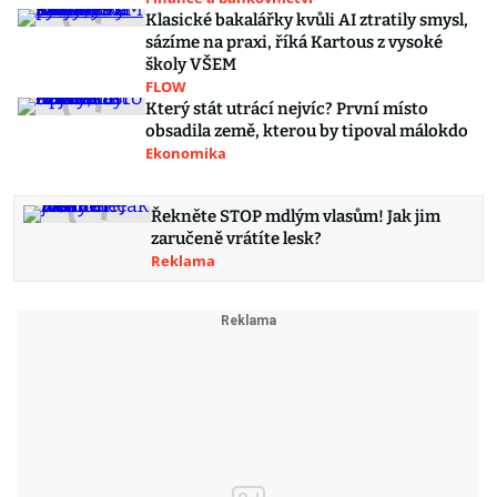
Klasické bakalářky kvůli AI ztratily smysl,
sázíme na praxi, říká Kartous z vysoké
školy VŠEM
FLOW
Který stát utrácí nejvíc? První místo
obsadila země, kterou by tipoval málokdo
Ekonomika
Řekněte STOP mdlým vlasům! Jak jim
zaručeně vrátíte lesk?
Reklama