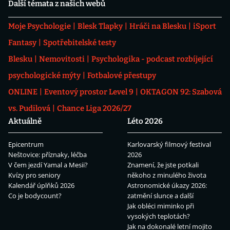
Další témata z našich webů
Moje Psychologie
Blesk Tlapky
Hráči na Blesku
iSport
Fantasy
Spotřebitelské testy
Blesku
Nemovitosti
Psychologika - podcast rozbíjející
psychologické mýty
Fotbalové přestupy
ONLINE
Eventový prostor Level 9
OKTAGON 92: Szabová
vs. Pudilová
Chance Liga 2026/27
Aktuálně
Léto 2026
Epicentrum
Karlovarský filmový festival
Neštovice: příznaky, léčba
2026
V čem jezdí Yamal a Mesii?
Znamení, že jste potkali
Kvízy pro seniory
někoho z minulého života
Kalendář úplňků 2026
Astronomické úkazy 2026:
Co je bodycount?
zatmění slunce a další
Jak obléci miminko při
vysokých teplotách?
Jak na dokonalé letní mojito