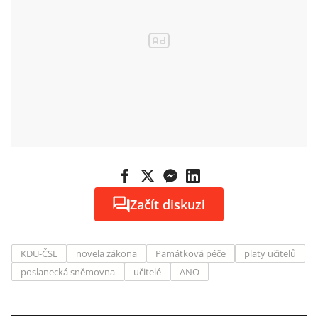
Začít diskuzi
KDU-ČSL
novela zákona
Památková péče
platy učitelů
poslanecká sněmovna
učitelé
ANO