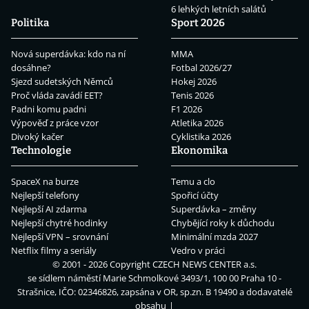
6 lehkých letních salátů
Politika
Sport 2026
Nová superdávka: kdo na ní
MMA
dosáhne?
Fotbal 2026/27
Sjezd sudetských Němců
Hokej 2026
Proč vláda zavádí EET?
Tenis 2026
Padni komu padni
F1 2026
Výpověď z práce vzor
Atletika 2026
Divoký kačer
Cyklistika 2026
Technologie
Ekonomika
SpaceX na burze
Temu a clo
Nejlepší telefony
Spořicí účty
Nejlepší AI zdarma
Superdávka – změny
Nejlepší chytré hodinky
Chybějící roky k důchodu
Nejlepší VPN – srovnání
Minimální mzda 2027
Netflix filmy a seriály
Vedro v práci
© 2001 - 2026 Copyright
CZECH NEWS CENTER a.s.
se sídlem náměstí Marie Schmolkové 3493/1, 100 00 Praha 10 -
Strašnice, IČO: 02346826, zapsána v OR, sp.zn. B 19490 a dodavatelé
obsahu