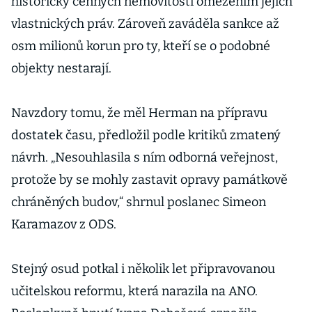
historicky cenných nemovitostí omezením jejich
vlastnických práv. Zároveň zaváděla sankce až
osm milionů korun pro ty, kteří se o podobné
objekty nestarají.
Navzdory tomu, že měl Herman na přípravu
dostatek času, předložil podle kritiků zmatený
návrh. „Nesouhlasila s ním odborná veřejnost,
protože by se mohly zastavit opravy památkově
chráněných budov,“ shrnul poslanec Simeon
Karamazov z ODS.
Stejný osud potkal i několik let připravovanou
učitelskou reformu, která narazila na ANO.