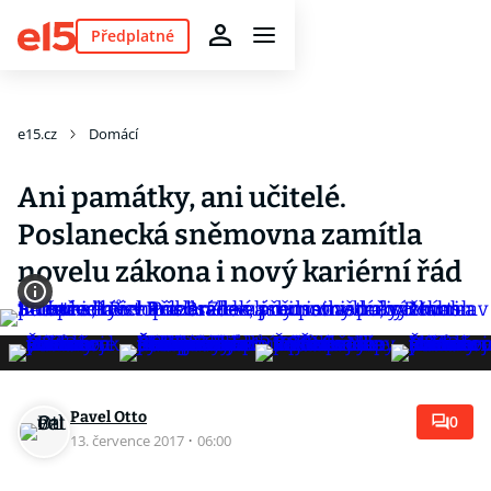
Předplatné
e15.cz
Domácí
Ani památky, ani učitelé.
Poslanecká sněmovna zamítla
novelu zákona i nový kariérní řád
Pavel Otto
0
13. července 2017
·
06:00