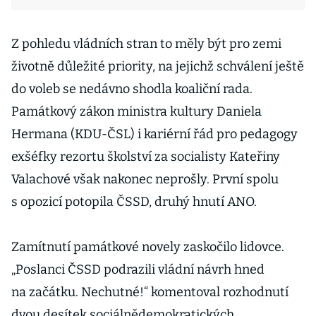
Z pohledu vládních stran to měly být pro zemi
životně důležité priority, na jejichž schválení ještě
do voleb se nedávno shodla koaliční rada.
Památkový zákon ministra kultury Daniela
Hermana (KDU-ČSL) i kariérní řád pro pedagogy
exšéfky rezortu školství za socialisty Kateřiny
Valachové však nakonec neprošly. První spolu
s opozicí potopila ČSSD, druhý hnutí ANO.
Zamítnutí památkové novely zaskočilo lidovce.
„Poslanci ČSSD podrazili vládní návrh hned
na začátku. Nechutné!“ komentoval rozhodnutí
dvou desítek sociálnědemokratických