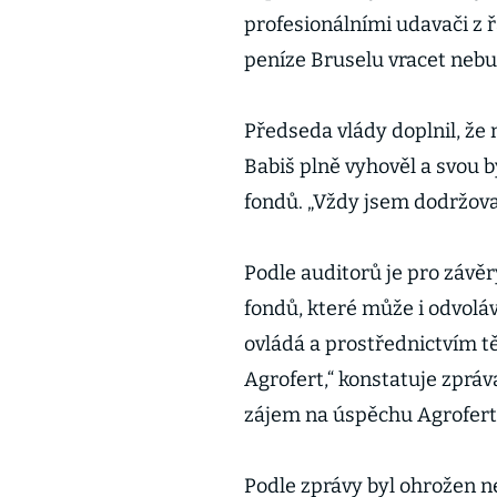
profesionálními udavači z ř
peníze Bruselu vracet neb
Předseda vlády doplnil, že
Babiš plně vyhověl a svou 
fondů. „Vždy jsem dodržoval
Podle auditorů je pro závěr
fondů, které může i odvoláv
ovládá a prostřednictvím t
Agrofert,“ konstatuje zprá
zájem na úspěchu Agrofert
Podle zprávy byl ohrožen n