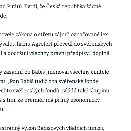
ad Pirátů. Tvrdí, že Česká republika žádné
ude.
 novele zákona o střetu zájmů označované lex
bývalou firmu Agrofert převedl do svěřenských
 a dodržuji všechny právní předpisy,“ doplnil.
y zásadní, že Babiš jmenoval všechny činitele
at. „Pan Babiš tudíž oba svěřenské fondy
ěchto svěřenských fondů ovládá také skupinu
va s tím, že premiér má přímý ekonomický
u.
estranný výkon Babišových vládních funkcí,