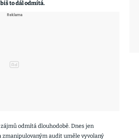
abiš to dál odmítá.
t zájmů odmítá dlouhodobě. Dnes jen
ý a zmanipulovaným audit uměle vyvolaný