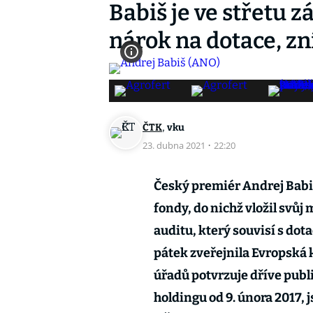
Babiš je ve střetu 
nárok na dotace, zn
,
ČTK
vku
23. dubna 2021
·
22:20
Český premiér Andrej Babiš
fondy, do nichž vložil svůj
auditu, který souvisí s dot
pátek zveřejnila Evropská 
úřadů potvrzuje dříve publi
holdingu od 9. února 2017,