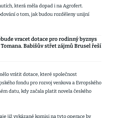
utích, která měla dopad i na Agrofert.
odování o tom, jak budou rozděleny unijní
bude vracet dotace pro rodinný byznys
 Tomana. Babišův střet zájmů Brusel řeší
ělo vrátit dotace, které společnost
pského fondu pro rozvoj venkova a Evropského
ém datu, kdy začala platit novela českého
aje již vykázané komisi na tyto operace by