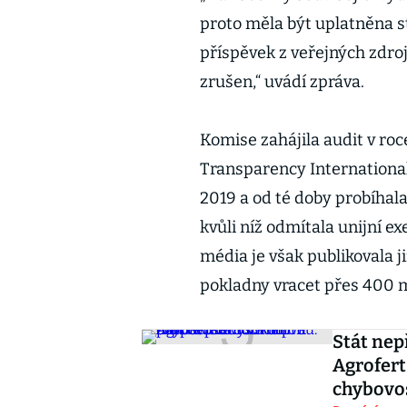
proto měla být uplatněna st
příspěvek z veřejných zdro
zrušen,“ uvádí zpráva.
Komise zahájila audit v ro
Transparency Internationa
2019 a od té doby probíha
kvůli níž odmítala unijní e
média je však publikovala ji
pokladny vracet přes 400 
Stát nep
Agrofert
chybovo