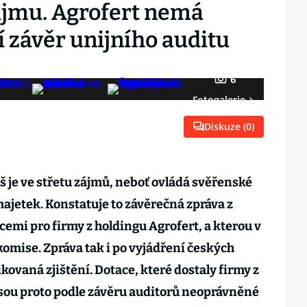
zájmu. Agrofert nemá
í závěr unijního auditu
6
Fotogalerie
Diskuze (
0
)
 je ve střetu zájmů, neboť ovládá svěřenské
 majetek. Konstatuje to závěrečná zpráva z
acemi pro firmy z holdingu Agrofert, a kterou v
komise. Zpráva tak i po vyjádření českých
kovaná zjištění. Dotace, které dostaly firmy z
 jsou proto podle závěru auditorů neoprávněné