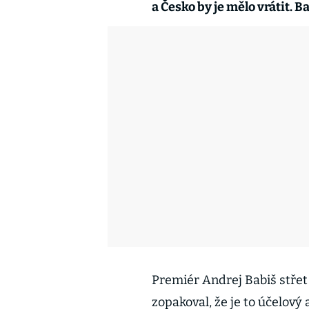
a Česko by je mělo vrátit. B
Premiér Andrej Babiš stře
zopakoval, že je to účelov