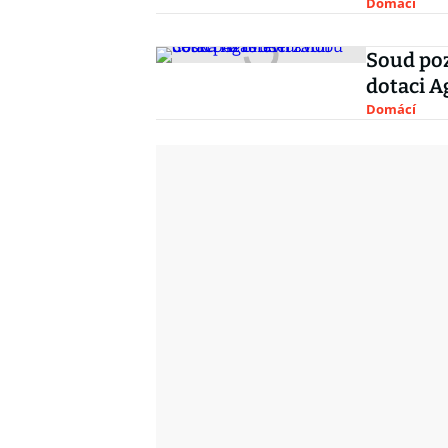
Domácí
Soud poz
dotaci A
Domácí