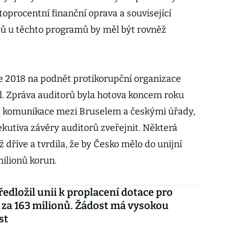
oprocentní finanční oprava a související
jů u těchto programů by měl být rovněž
ce 2018 na podnět protikorupční organizace
l. Zpráva auditorů byla hotova koncem roku
la komunikace mezi Bruselem a českými úřady,
xekutiva závěry auditorů zveřejnit. Některá
ž dříve a tvrdila, že by Česko mělo do unijní
milionů korun.
ředložil unii k proplacení dotace pro
 za 163 milionů. Žádost má vysokou
st