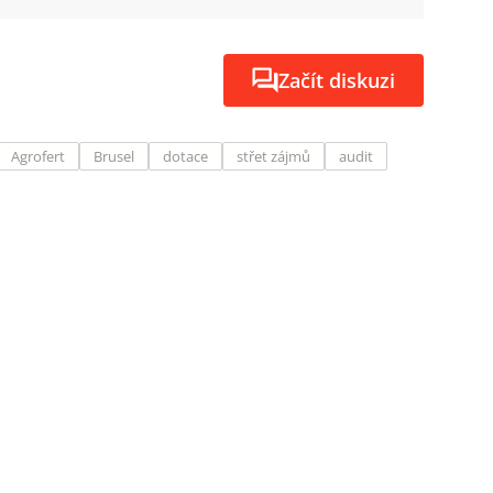
Začít diskuzi
Agrofert
Brusel
dotace
střet zájmů
audit