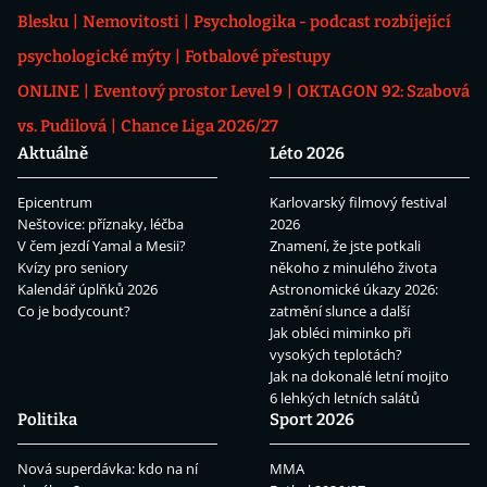
Blesku
Nemovitosti
Psychologika - podcast rozbíjející
psychologické mýty
Fotbalové přestupy
ONLINE
Eventový prostor Level 9
OKTAGON 92: Szabová
vs. Pudilová
Chance Liga 2026/27
Aktuálně
Léto 2026
Epicentrum
Karlovarský filmový festival
Neštovice: příznaky, léčba
2026
V čem jezdí Yamal a Mesii?
Znamení, že jste potkali
Kvízy pro seniory
někoho z minulého života
Kalendář úplňků 2026
Astronomické úkazy 2026:
Co je bodycount?
zatmění slunce a další
Jak obléci miminko při
vysokých teplotách?
Jak na dokonalé letní mojito
6 lehkých letních salátů
Politika
Sport 2026
Nová superdávka: kdo na ní
MMA