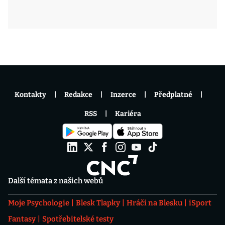
Kontakty
Redakce
Inzerce
Předplatné
RSS
Kariéra
Další témata z našich webů
Moje Psychologie
Blesk Tlapky
Hráči na Blesku
iSport
Fantasy
Spotřebitelské testy