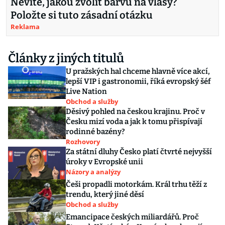
Nevíte, jakou zvolit barvu na vlasy?
Položte si tuto zásadní otázku
Reklama
Články z jiných titulů
U pražských hal chceme hlavně více akcí,
lepší VIP i gastronomii, říká evropský šéf
Live Nation
Obchod a služby
Děsivý pohled na českou krajinu. Proč v
Česku mizí voda a jak k tomu přispívají
rodinné bazény?
Rozhovory
Za státní dluhy Česko platí čtvrté nejvyšší
úroky v Evropské unii
Názory a analýzy
Češi propadli motorkám. Král trhu těží z
trendu, který jiné děsí
Obchod a služby
Emancipace českých miliardářů. Proč