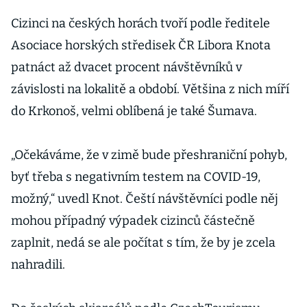
druhé vlny
nákazy v Evropě
Cizinci na českých horách tvoří podle ředitele
Asociace horských středisek ČR Libora Knota
patnáct až dvacet procent návštěvníků v
závislosti na lokalitě a období. Většina z nich míří
do Krkonoš, velmi oblíbená je také Šumava.
„Očekáváme, že v zimě bude přeshraniční pohyb,
byť třeba s negativním testem na COVID-19,
možný,“ uvedl Knot. Čeští návštěvníci podle něj
mohou případný výpadek cizinců částečně
zaplnit, nedá se ale počítat s tím, že by je zcela
nahradili.