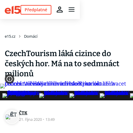
Předplatné
e15.cz
Domácí
CzechTourism láká cizince do
českých hor. Má na to sedmnáct
milionů
ČTK
21. října 2020
·
13:49