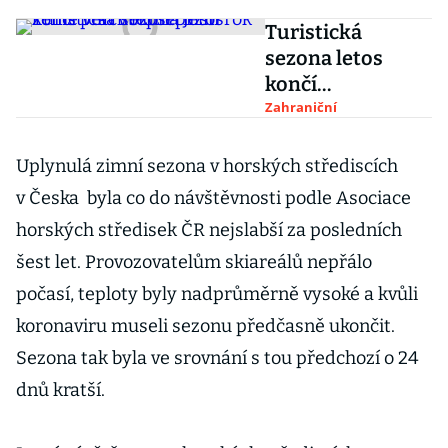
Turistická
sezona letos
končí
prachbídně. Jižní
Zahraniční
země věří v lepší
příští rok
Uplynulá zimní sezona v horských střediscích
v Česka byla co do návštěvnosti podle Asociace
horských středisek ČR nejslabší za posledních
šest let. Provozovatelům skiareálů nepřálo
počasí, teploty byly nadprůměrně vysoké a kvůli
koronaviru museli sezonu předčasně ukončit.
Sezona tak byla ve srovnání s tou předchozí o 24
dnů kratší.