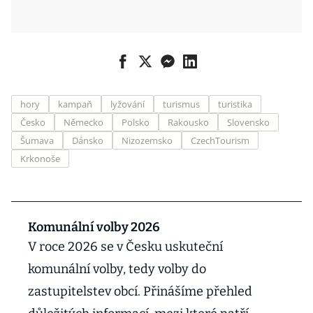
hory
kampaň
lyžování
turismus
turistika
Česko
Německo
Polsko
Rakousko
Slovensko
Šumava
Dánsko
Nizozemsko
CzechTourism
Krkonoše
Komunální volby 2026
V roce 2026 se v Česku uskuteční
komunální volby, tedy volby do
zastupitelstev obcí. Přinášíme přehled