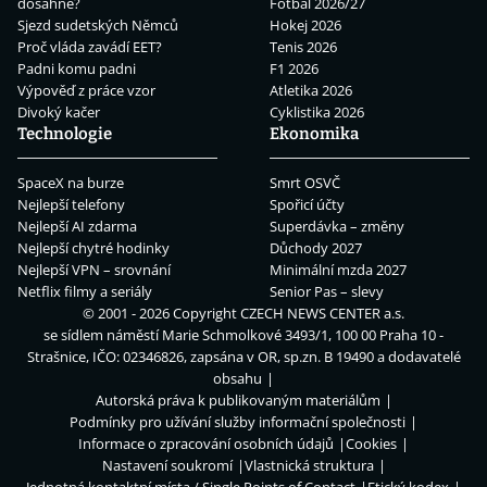
dosáhne?
Fotbal 2026/27
Sjezd sudetských Němců
Hokej 2026
Proč vláda zavádí EET?
Tenis 2026
Padni komu padni
F1 2026
Výpověď z práce vzor
Atletika 2026
Divoký kačer
Cyklistika 2026
Technologie
Ekonomika
SpaceX na burze
Smrt OSVČ
Nejlepší telefony
Spořicí účty
Nejlepší AI zdarma
Superdávka – změny
Nejlepší chytré hodinky
Důchody 2027
Nejlepší VPN – srovnání
Minimální mzda 2027
Netflix filmy a seriály
Senior Pas – slevy
© 2001 - 2026 Copyright
CZECH NEWS CENTER a.s.
se sídlem náměstí Marie Schmolkové 3493/1, 100 00 Praha 10 -
Strašnice, IČO: 02346826, zapsána v OR, sp.zn. B 19490 a dodavatelé
obsahu
Autorská práva k publikovaným materiálům
Podmínky pro užívání služby informační společnosti
Informace o zpracování osobních údajů
Cookies
Nastavení soukromí
Vlastnická struktura
Jednotná kontaktní místa / Single Points of Contact
Etický kodex