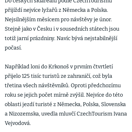
Do českých skiareálů podle CzechTourismu
přijíždí nejvíce lyžařů z Německa a Polska.
Nejsilnějším měsícem pro návštěvy je únor.
Stejně jako v Česku i v sousedních státech jsou
totiž jarní prázdniny. Navíc bývá nejstabilnější
počasí.
Například loni do Krkonoš v prvním čtvrtletí
přijelo 125 tisíc turistů ze zahraničí, což byla
třetina všech návštěvníků. Oproti předchozímu
roku se jejich počet mírně zvýšil. Nejvíce do této
oblasti jezdí turisté z Německa, Polska, Slovenska
a Nizozemska, uvedla mluvčí CzechTourism Ivana
Vejvodová.