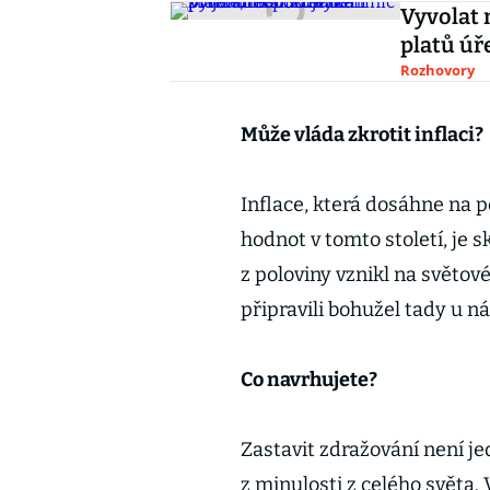
Vyvolat 
platů úř
Rozhovory
Může vláda zkrotit inflaci?
Inflace, která dosáhne na 
hodnot v tomto století, je
z poloviny vznikl na světov
připravili bohužel tady u ná
Co navrhujete?
Zastavit zdražování není je
z minulosti z celého světa. 