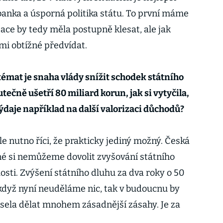
banka a úsporná politika státu. To první máme
ace by tedy měla postupně klesat, ale jak
elmi obtížné předvídat.
témat je snaha vlády snížit schodek státního
tečně ušetří 80 miliard korun, jak si vytyčila,
ýdaje například na další valorizaci důchodů?
 ale nutno říci, že prakticky jediný možný. Česká
né si nemůžeme dovolit zvyšování státního
sti. Zvýšení státního dluhu za dva roky o 50
 když nyní neuděláme nic, tak v budoucnu by
usela dělat mnohem zásadnější zásahy. Je za