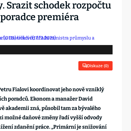
ry. Srazit schodek rozpočtu
ká poradce premiéra
Diskuze (
0
)
tru Fialovi koordinovat jeho nově vzniklý
ních poradců. Ekonom a manažer David
ově akademii zná, působil tam za bývalého
zi možné daňové změny řadí vyšší odvody
nížení zdanění práce. „Primární je snižování