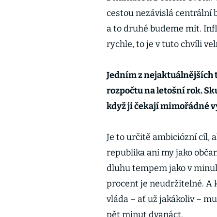
cestou nezávislá centrální 
a to druhé budeme mít. Infl
rychle, to je v tuto chvíli v
Jedním z nejaktuálnějších 
rozpočtu na letošní rok. Sku
když ji čekají mimořádné v
Je to určitě ambiciózní cíl,
republika ani my jako obča
dluhu tempem jako v minulo
procent je neudržitelné. A
vláda – ať už jakákoliv – m
pět minut dvanáct.