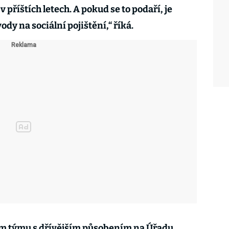
 příštích letech. A pokud se to podaří, je
dy na sociální pojištění,“ říká.
ním týmu s dřívějším působením na Úřadu