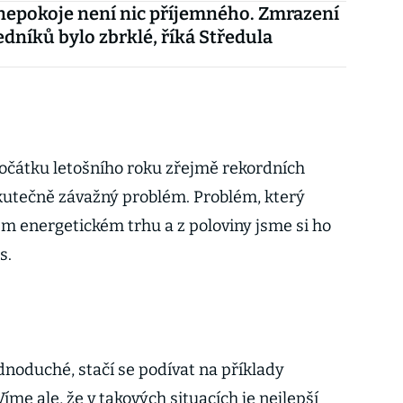
nepokoje není nic příjemného. Zmrazení
edníků bylo zbrklé, říká Středula
počátku letošního roku zřejmě rekordních
 skutečně závažný problém. Problém, který
ém energetickém trhu a z poloviny jsme si ho
s.
dnoduché, stačí se podívat na příklady
Víme ale, že v takových situacích je nejlepší