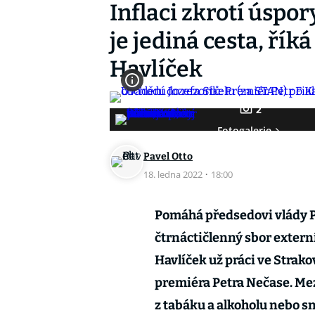
Inflaci zkrotí úspo
je jediná cesta, ří
Havlíček
2
Fotogalerie
Pavel Otto
18. ledna 2022
·
18:00
Pomáhá předsedovi vlády Pe
čtrnáctičlenný sbor exter
Havlíček už práci ve Strak
premiéra Petra Nečase. Me
z tabáku a alkoholu nebo s