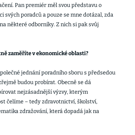
ačení. Pan premiér měl svou představu o
i svých poradců a pouze se mne dotázal, zda
a některé odborníky. Z nich si pak svůj
tně zaměříte v ekonomické oblasti?
společné jednání poradního sboru s předsedou
ozřejmě budou probírat. Obecně se dá
írovat nejzásadnější výzvy, kterým
t čelíme – tedy zdravotnictví, školství,
ematika zdražování, která dopadá jak na