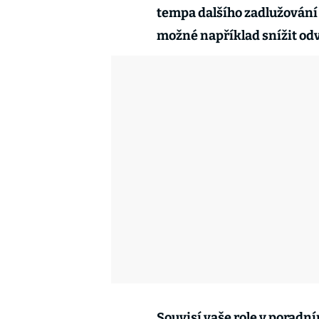
tempa dalšího zadlužování v
možné například snížit odvo
Souvisí vaše role v porad