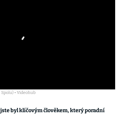
ce Spolu) • Videohub
jste byl klíčovým člověkem, který poradní