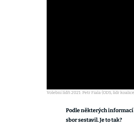
Volební lídři 2021: Petr Fiala (ODS, lídr koali
Podle některých informací 
sbor sestavil. Je to tak?