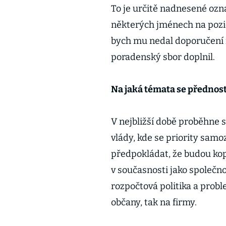
To je určitě nadnesené ozn
některých jménech na pozic
bych mu nedal doporučení n
poradenský sbor doplnil.
Na jaká témata se přednos
V nejbližší době proběhne 
vlády, kde se priority sam
předpokládat, že budou kop
v současnosti jako společnos
rozpočtová politika a probl
občany, tak na firmy.