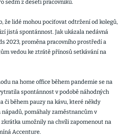
pro sedm z deseti pracovníků.
o, že lidé mohou pociťovat odtržení od kolegů,
zí jistá spontánnost. Jak ukázala nedávná
ds 2023, proměna pracovního prostředí a
jům vedou ke ztrátě přínosů setkávání na
hodu na home office během pandemie se na
vytratila spontánnost v podobě náhodných
da či během pauzy na kávu, které někdy
ch nápadů, pomáhaly zaměstnancům v
n zkrátka umožnily na chvíli zapomenout na
omíná Accenture.