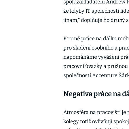
spoluzakladatelů Andrew Pa
že kdyby IT společnosti li
jinam,“ doplňuje ho druhý 
Kromě práce na dálku moho
pro sladění osobního a pra
napomáháme vyvážení prác
pracovní úvazky a pružnou 
společnosti Accenture Šár
Negativa práce na dá
Atmosféra na pracovišti je
kolegy totiž ovlivňují spok