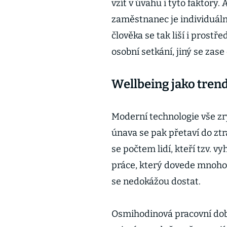
vzít v úvahu i tyto faktor
zaměstnanec je individuáln
člověka se tak liší i prostř
osobní setkání, jiný se zase 
Wellbeing jako tre
Moderní technologie vše zry
únava se pak přetaví do ztr
se počtem lidí, kteří tzv. 
práce, který dovede mnoho 
se nedokážou dostat.
Osmihodinová pracovní doba