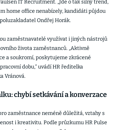
ulsen IT Recruitment. „Jde o tak silný trend,
dem home office nenabízely, kandidáti půjdou
spoluzakladatel Ondřej Horák.
u zaměstnavatelé využívat i jiných nástrojů
covního života zaměstnanců. „Aktivně
e a soukromí, poskytujeme zkrácené
pracovní dobu,“ uvádí HR ředitelka
ka Vránová.
lku: chybí setkávání a konverzace
 pro zaměstnance neméně důležitá, vztahy s
ojenost i kreativitu. Podle průzkumu HR Pulse