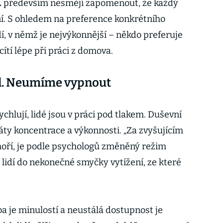
y. A především nesmějí zapomenout, že každý
í. S ohledem na preference konkrétního
edí, v němž je nejvýkonnější – někdo preferuje
cítí lépe při práci z domova.
nd. Neumíme vypnout
chlují, lidé jsou v práci pod tlakem. Duševní
áty koncentrace a výkonnosti. „Za zvyšujícím
vyhoří, je podle psychologů změněný režim
lidí do nekonečné smyčky vytížení, ze které
 je minulostí a neustálá dostupnost je