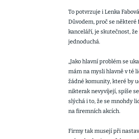
To potvrzuje i Lenka Fabov
Důvodem, proč se některé 
kanceláří, je skutečnost, ž
jednoduchá.
„Jako hlavní problém se uk
mám na mysli hlavně v té li
žádné komunity, které by u
nikterak nevyvíjejí, spíše s
slýchá i to, že se mnohdy li
na firemních akcích.
Firmy tak musejí při nasta