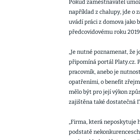
Pokud zaměstnavatel umož
například z chalupy, jde o 
uvádí práci z domova jako 
předcovidovému roku 2019 č
„Je nutné poznamenat, že j
připomíná portál Platy.cz. 
pracovník, anebo je nutno
opatřeními, o benefit zřej
mělo být pro její výkon způs
zajištěna také dostatečná 
„Firma, která neposkytuje
podstatě nekonkurenceschop