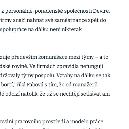
á z personálně-poradenské společnosti Devire.
firmy snaží nahnat své zaměstnance zpět do
e spolupráce na dálku není nikterak
azuje především komunikace mezi týmy – a to
dské rovině. Ve firmách zpravidla nefungují
držovaly týmy pospolu. Vztahy na dálku se tak
e bortí,“ říká Fabová s tím, že od manažerů
dé odcizí natolik, že už se nechtějí setkávat ani
vování pracovního prostředí a modelu práce