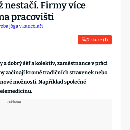
ž nestačí. Firmy více
na pracovišti
Diskuze (
1
)
a dobrý šéf a kolektiv, zaměstnance v práci
rmy začínají kromě tradičních stravenek nebo
 nové možnosti. Například společné
 telemedicínu.