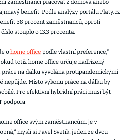
ní zaměstnanci pracovat z domova anebo
zajímavý benefit. Podle analýzy portálu Platy.cz
benefit 38 procent zaměstnanců, oproti
íslo stouplo o 13,3 procenta.
de o
home office
podle vlastní preference,“
Pokud totiž home office určuje nadřízený
st práce na dálku vyvolána protipandemickými
mě nepůjde. Místo výkonu práce na dálku by
obilé. Pro efektivní hybridní práci musí být
IT podpora.
 home office svým zaměstnancům, je v
ná,“ myslí si Pavel Svetík, jeden ze dvou