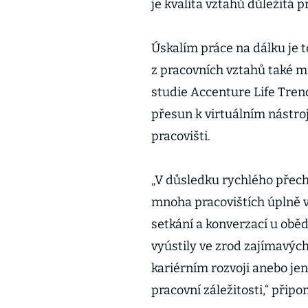
je kvalita vztahů důležitá 
Úskalím práce na dálku je t
z pracovních vztahů také mi
studie Accenture Life Tren
přesun k virtuálním nástro
pracovišti.
„V důsledku rychlého přec
mnoha pracovištích úplně 
setkání a konverzací u obě
vyústily ve zrod zajímavý
kariérním rozvoji anebo je
pracovní záležitosti,“ přip