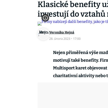
Klasické benefity u
investují do vztahů 
Veronika Hejná
28. února 2023
·
17:00
Nejen přiměřená výše mzdy 
motivují také benefity. Fi
Multisport karet objevovat
charitativní aktivity nebo