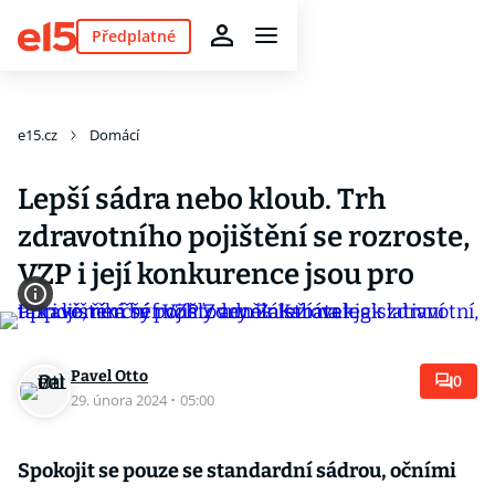
Předplatné
e15.cz
Domácí
Lepší sádra nebo kloub. Trh
zdravotního pojištění se rozroste,
VZP i její konkurence jsou pro
Pavel Otto
0
29. února 2024
·
05:00
Spokojit se pouze se standardní sádrou, očními