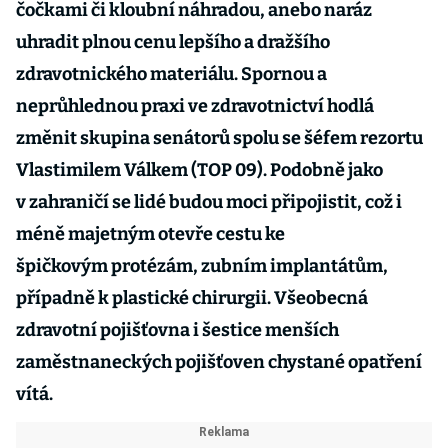
čočkami či kloubní náhradou, anebo naráz
uhradit plnou cenu lepšího a dražšího
zdravotnického materiálu. Spornou a
neprůhlednou praxi ve zdravotnictví hodlá
změnit skupina senátorů spolu se šéfem rezortu
Vlastimilem Válkem (TOP 09). Podobně jako
v zahraničí se lidé budou moci připojistit, což i
méně majetným otevře cestu ke
špičkovým protézám, zubním implantátům,
případně k plastické chirurgii. Všeobecná
zdravotní pojišťovna i šestice menších
zaměstnaneckých pojišťoven chystané opatření
vítá.