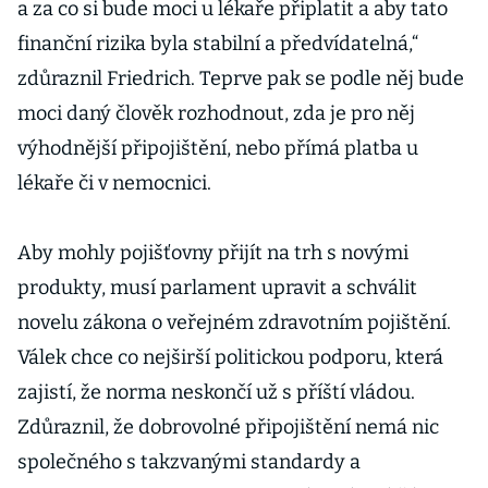
a za co si bude moci u lékaře připlatit a aby tato
finanční rizika byla stabilní a předvídatelná,“
zdůraznil Friedrich. Teprve pak se podle něj bude
moci daný člověk rozhodnout, zda je pro něj
výhodnější připojištění, nebo přímá platba u
lékaře či v nemocnici.
Aby mohly pojišťovny přijít na trh s novými
produkty, musí parlament upravit a schválit
novelu zákona o veřejném zdravotním pojištění.
Válek chce co nejširší politickou podporu, která
zajistí, že norma neskončí už s příští vládou.
Zdůraznil, že dobrovolné připojištění nemá nic
společného s takzvanými standardy a