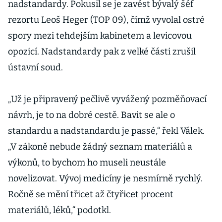
nadstandardy. Pokusil se je zavést bývalý šéf
rezortu Leoš Heger (TOP 09), čímž vyvolal ostré
spory mezi tehdejším kabinetem a levicovou
opozicí. Nadstandardy pak z velké části zrušil
ústavní soud.
„Už je připravený pečlivě vyvážený pozměňovací
návrh, je to na dobré cestě. Bavit se ale o
standardu a nadstandardu je passé,“ řekl Válek.
„V zákoně nebude žádný seznam materiálů a
výkonů, to bychom ho museli neustále
novelizovat. Vývoj medicíny je nesmírně rychlý.
Ročně se mění třicet až čtyřicet procent
materiálů, léků,“ podotkl.