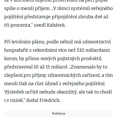
že v úhrnném objemu prostředků na péči půjde
spíše o menší příjem. „V rámci systémů veřejného
pojištění představuje připojištění zhruba dvě až
tři procenta,“ uvedl Kabátek.
Při letošním plánu, podle něhož má zdravotnictví
hospodařit s rekordními více než 510 miliardami
korun, by přínos nových pojistných produktů
představoval 10 až 15 miliard. „Znamenalo by to
zlepšení pro příjmy zdravotnických zařízení, a tím
menší tlak na růst úhrad z veřejného pojištění.
Výsledek určitě nebude okamžitý, ale tak to chodí
i v cizině,“ dodal Friedrich.