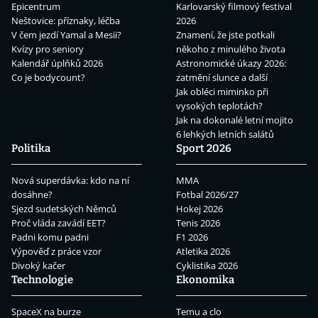
Epicentrum
Karlovarský filmový festival
Neštovice: příznaky, léčba
2026
V čem jezdí Yamal a Mesii?
Znamení, že jste potkali
Kvízy pro seniory
někoho z minulého života
Kalendář úplňků 2026
Astronomické úkazy 2026:
Co je bodycount?
zatmění slunce a další
Jak obléci miminko při
vysokých teplotách?
Jak na dokonalé letní mojito
6 lehkých letních salátů
Politika
Sport 2026
Nová superdávka: kdo na ní
MMA
dosáhne?
Fotbal 2026/27
Sjezd sudetských Němců
Hokej 2026
Proč vláda zavádí EET?
Tenis 2026
Padni komu padni
F1 2026
Výpověď z práce vzor
Atletika 2026
Divoký kačer
Cyklistika 2026
Technologie
Ekonomika
SpaceX na burze
Temu a clo