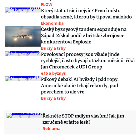
FLOW
Který stát utrácí nejvíc? První místo
obsadila země, kterou by tipoval málokdo
Ekonomika
Český byznysový tandem expanduje na
Západ. Získal podíl v britské zbrojovce,
konkurentovi Explosie
Burzy a trhy
Povolovací procesy jsou všude jinde
rychlejší, často bývají otázkou měsíců, říká
Jan Chromeček z UDI Group
e15 a byznys
Pákový debakl AI hvězdy i pád ropy.
Americké akcie trhají rekordy, pod
povrchem to ale vře
Burzy a trhy
Řekněte STOP mdlým vlasům! Jak jim
zaručeně vrátíte lesk?
Reklama