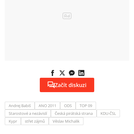
Začít diskuzi
Andrej Babiš
ANO 2011
ODS
TOP 09
Starostové a nezávislí
Česká pirátská strana
KDU-ČSL
Kypr
střet zájmů
Věslav Michalik