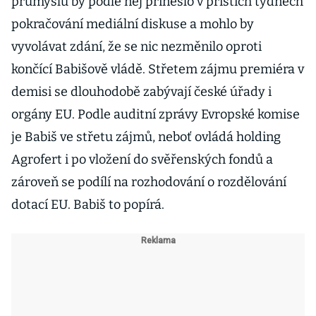
průmyslu by podle něj přineslo v příštích týdnech
pokračování mediální diskuse a mohlo by
vyvolávat zdání, že se nic nezměnilo oproti
končící Babišově vládě. Střetem zájmu premiéra v
demisi se dlouhodobě zabývají české úřady i
orgány EU. Podle auditní zprávy Evropské komise
je Babiš ve střetu zájmů, neboť ovládá holding
Agrofert i po vložení do svěřenských fondů a
zároveň se podílí na rozhodování o rozdělování
dotací EU. Babiš to popírá.