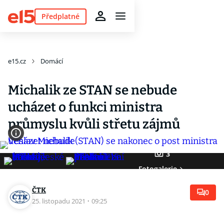
Předplatné
e15.cz
Domácí
Michalik ze STAN se nebude
ucházet o funkci ministra
průmyslu kvůli střetu zájmů
3
Fotogalerie
ČTK
0
25. listopadu 2021
·
09:25