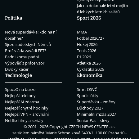
Jak na dokonalé letní mojito
6 lehkých letních salátů
Politika
Sport 2026
Nová superdávka: kdo na ní
MMA
dosáhne?
Fotbal 2026/27
Sjezd sudetských Němců
Hokej 2026
Proč vláda zavádí EET?
Tenis 2026
Padni komu padni
F1 2026
Výpověď z práce vzor
Atletika 2026
Divoký kačer
Cyklistika 2026
Technologie
Ekonomika
SpaceX na burze
Smrt OSVČ
Nejlepší telefony
Spořicí účty
Nejlepší AI zdarma
Superdávka – změny
Nejlepší chytré hodinky
Důchody 2027
Nejlepší VPN – srovnání
Minimální mzda 2027
Netflix filmy a seriály
Senior Pas – slevy
© 2001 - 2026 Copyright
CZECH NEWS CENTER a.s.
se sídlem náměstí Marie Schmolkové 3493/1, 100 00 Praha 10 -
Strašnice, IČO: 02346826, zapsána v OR, sp.zn. B 19490 a dodavatelé