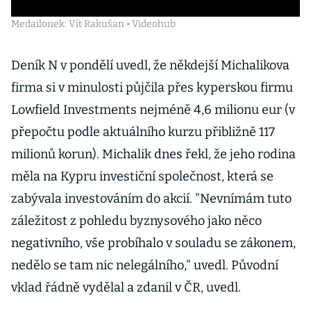
Medailonek: Vít Rakušan • Videohub
Deník N v pondělí uvedl, že někdejší Michalikova
firma si v minulosti půjčila přes kyperskou firmu
Lowfield Investments nejméně 4,6 milionu eur (v
přepočtu podle aktuálního kurzu přibližně 117
milionů korun). Michalik dnes řekl, že jeho rodina
měla na Kypru investiční společnost, která se
zabývala investováním do akcií. "Nevnímám tuto
záležitost z pohledu byznysového jako něco
negativního, vše probíhalo v souladu se zákonem,
nedělo se tam nic nelegálního," uvedl. Původní
vklad řádně vydělal a zdanil v ČR, uvedl.