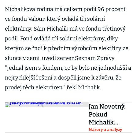
Michalikova rodina má celkem podíl 96 procent
ve fondu Valour, který ovládá tři solární
elektrárny. Sám Michalik má ve fondu třetinový
podíl. Fond ovládá tři solární elektrárny, díky
kterým se řadí k předním výrobcům elektřiny ze
slunce v zemi, uvedl server Seznam Zprávy.
"Jednal jsem s fondem, co by bylo nejjednodušší a
nejrychlejší řešení a dospěli jsme k závěru, že
prodej těch elektráren," řekl Michalik.
Jan Novotný:
Pokud
Michalik
nevysvětlí své
Názory a analýzy