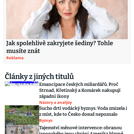
Jak spolehlivě zakryjete šediny? Tohle
musíte znát
Reklama
Články z jiných titulů
Emancipace českých miliardářů. Proč
Strnad, Křetínský a Komárek nakupují
západní ikony
Názory a analýzy
Sucho drtí vodácký byznys. Voda zmizela i
z míst, kde to Česko dosud nepoznalo
Byznys
Tajemství měnové intervence: obranou
japonského jenu chrání Amerika hlavně