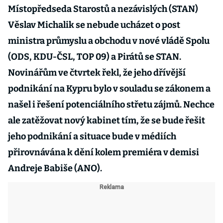
Místopředseda Starostů a nezávislých (STAN)
Věslav Michalik se nebude ucházet o post
ministra průmyslu a obchodu v nové vládě Spolu
(ODS, KDU-ČSL, TOP 09) a Pirátů se STAN.
Novinářům ve čtvrtek řekl, že jeho dřívější
podnikání na Kypru bylo v souladu se zákonem a
našel i řešení potenciálního střetu zájmů. Nechce
ale zatěžovat nový kabinet tím, že se bude řešit
jeho podnikání a situace bude v médiích
přirovnávána k dění kolem premiéra v demisi
Andreje Babiše (ANO).