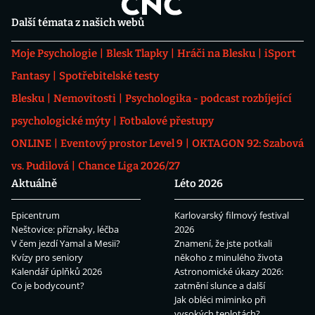
Další témata z našich webů
Moje Psychologie
Blesk Tlapky
Hráči na Blesku
iSport
Fantasy
Spotřebitelské testy
Blesku
Nemovitosti
Psychologika - podcast rozbíjející
psychologické mýty
Fotbalové přestupy
ONLINE
Eventový prostor Level 9
OKTAGON 92: Szabová
vs. Pudilová
Chance Liga 2026/27
Aktuálně
Léto 2026
Epicentrum
Karlovarský filmový festival
Neštovice: příznaky, léčba
2026
V čem jezdí Yamal a Mesii?
Znamení, že jste potkali
Kvízy pro seniory
někoho z minulého života
Kalendář úplňků 2026
Astronomické úkazy 2026:
Co je bodycount?
zatmění slunce a další
Jak obléci miminko při
vysokých teplotách?