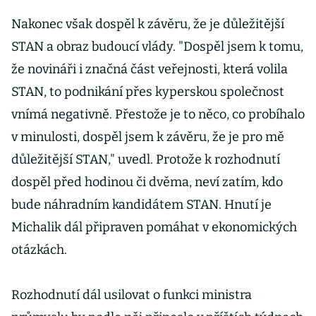
mlžení, může
STAN rovnou
Nakonec však dospěl k závěru, že je důležitější
zfúzovat s
STAN a obraz budoucí vlády. "Dospěl jsem k tomu,
hnutím ANO
že novináři i značná část veřejnosti, která volila
STAN, to podnikání přes kyperskou společnost
vnímá negativně. Přestože je to něco, co probíhalo
v minulosti, dospěl jsem k závěru, že je pro mě
důležitější STAN," uvedl. Protože k rozhodnutí
dospěl před hodinou či dvěma, neví zatím, kdo
bude náhradním kandidátem STAN. Hnutí je
Michalik dál připraven pomáhat v ekonomických
otázkách.
Rozhodnutí dál usilovat o funkci ministra