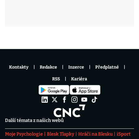
Kontakty
Redakce
Inzerce
Předplatné
RSS
Kariéra
Další témata z našich webů
Moje Psychologie
Blesk Tlapky
Hráči na Blesku
iSport