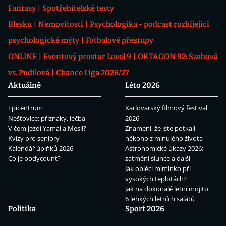
Fantasy
Spotřebitelské testy
Blesku
Nemovitosti
Psychologika - podcast rozbíjející
psychologické mýty
Fotbalové přestupy
ONLINE
Eventový prostor Level 9
OKTAGON 92: Szabová
vs. Pudilová
Chance Liga 2026/27
Aktuálně
Léto 2026
Epicentrum
Karlovarský filmový festival
Neštovice: příznaky, léčba
2026
V čem jezdí Yamal a Mesii?
Znamení, že jste potkali
Kvízy pro seniory
někoho z minulého života
Kalendář úplňků 2026
Astronomické úkazy 2026:
Co je bodycount?
zatmění slunce a další
Jak obléci miminko při
vysokých teplotách?
Jak na dokonalé letní mojito
6 lehkých letních salátů
Politika
Sport 2026