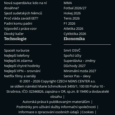
Nová superdávka: kdo na ní
MMA
dosáhne?
Fotbal 2026/27
Sjezd sudetských Němců
Hokej 2026
Proč vláda zavádí EET?
Tenis 2026
Padni komu padni
F1 2026
Výpověď z práce vzor
Atletika 2026
Divoký kačer
Cyklistika 2026
Technologie
Ekonomika
SpaceX na burze
Smrt OSVČ
Nejlepší telefony
Spořicí účty
Nejlepší AI zdarma
Superdávka – změny
Nejlepší chytré hodinky
Důchody 2027
Nejlepší VPN – srovnání
Minimální mzda 2027
Netflix filmy a seriály
Senior Pas – slevy
© 2001 - 2026 Copyright
CZECH NEWS CENTER a.s.
se sídlem náměstí Marie Schmolkové 3493/1, 100 00 Praha 10 -
Strašnice, IČO: 02346826, zapsána v OR, sp.zn. B 19490 a dodavatelé
obsahu
Autorská práva k publikovaným materiálům
Podmínky pro užívání služby informační společnosti
Informace o zpracování osobních údajů
Cookies