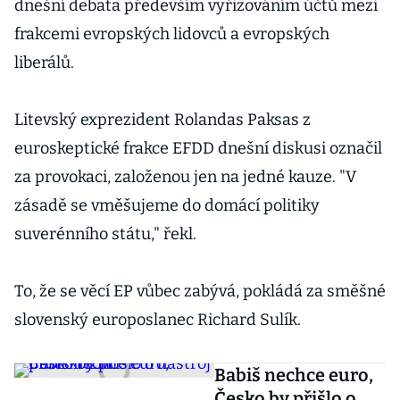
dnešní debata především vyřizováním účtů mezi
frakcemi evropských lidovců a evropských
liberálů.
Litevský exprezident Rolandas Paksas z
euroskeptické frakce EFDD dnešní diskusi označil
za provokaci, založenou jen na jedné kauze. "V
zásadě se vměšujeme do domácí politiky
suverénního státu," řekl.
To, že se věcí EP vůbec zabývá, pokládá za směšné
slovenský europoslanec Richard Sulík.
Babiš nechce euro,
Česko by přišlo o