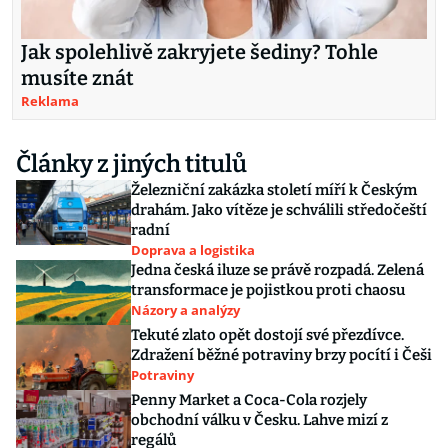
Jak spolehlivě zakryjete šediny? Tohle
musíte znát
Reklama
Články z jiných titulů
Železniční zakázka století míří k Českým
drahám. Jako vítěze je schválili středočeští
radní
Doprava a logistika
Jedna česká iluze se právě rozpadá. Zelená
transformace je pojistkou proti chaosu
Názory a analýzy
Tekuté zlato opět dostojí své přezdívce.
Zdražení běžné potraviny brzy pocítí i Češi
Potraviny
Penny Market a Coca-Cola rozjely
obchodní válku v Česku. Lahve mizí z
regálů