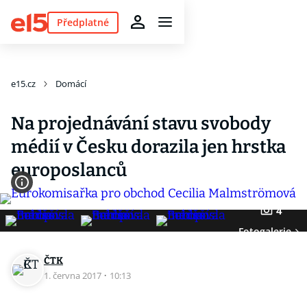
Předplatné
e15.cz
Domácí
Na projednávání stavu svobody
médií v Česku dorazila jen hrstka
europoslanců
4
Fotogalerie
ČTK
1. června 2017
·
10:13