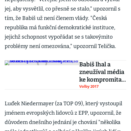
jej, aby vysvětlil, co přesně se stalo," upozornil s
tím, že Babiš už není členem vlády. "Česká
republika má funkční demokratické instituce,
jejichž schopnost vypořádat se s takovýmito
problémy není omezována," upozornil Telička.
Babiš lhal a
zneužíval média
ke kompromitaci
soupeřů,
Volby 2017
usnesla se
Sněmovna
Luďek Niedermayer (za TOP 09), který vystoupil
jménem evropských lidovců z EPP, upozornil, že
důvodem dnešního jednání je chování "několika