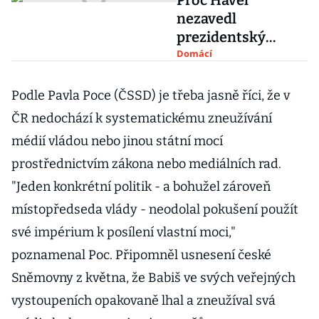
Proč Havel
nezavedl
prezidentský
systém? podivuje
Domácí
se Babiš
Podle Pavla Poce (ČSSD) je třeba jasně říci, že v
ČR nedochází k systematickému zneužívání
médií vládou nebo jinou státní mocí
prostřednictvím zákona nebo mediálních rad.
"Jeden konkrétní politik - a bohužel zároveň
místopředseda vlády - neodolal pokušení použít
své impérium k posílení vlastní moci,"
poznamenal Poc. Připomněl usnesení české
Sněmovny z května, že Babiš ve svých veřejných
vystoupeních opakovaně lhal a zneužíval svá