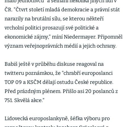
málo jednotlivců" a selhání několika jiných lidí v
ČR. "Čtvrt století mladá demokracie a právní stát
narazily na brutální sílu, se kterou někteří
vrcholní politici prosazují své politické a
ekonomické zájmy," míní Niedermayer. Připomněl
význam veřejnoprávních médií a jejich ochrany.
Babiš ještě v průběhu diskuse reagoval na
twitteru poznámkou, že "chrabří europoslanci
TOP 09 a KSČM dělají ostudu České republice.
Před prázdným plénem. Přišlo asi 20 poslanců z
751. Skvělá akce."
Lidovecká europoslankyně, šéfka výboru pro