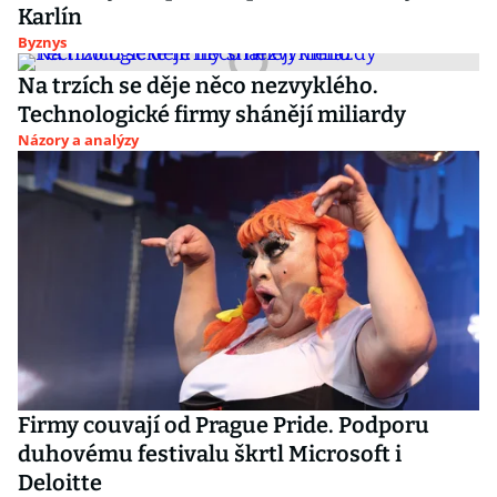
Karlín
Byznys
Na trzích se děje něco nezvyklého.
Technologické firmy shánějí miliardy
Názory a analýzy
Firmy couvají od Prague Pride. Podporu
duhovému festivalu škrtl Microsoft i
Deloitte