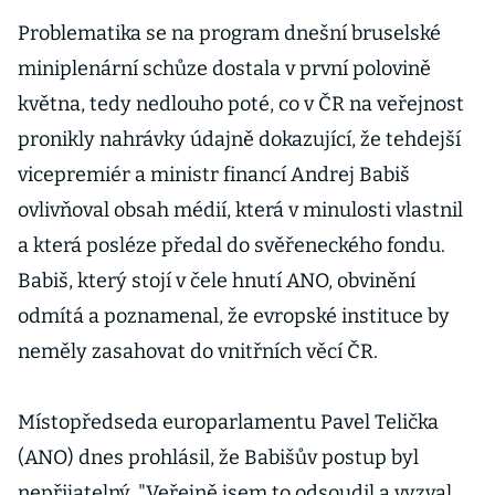
Problematika se na program dnešní bruselské
miniplenární schůze dostala v první polovině
května, tedy nedlouho poté, co v ČR na veřejnost
pronikly nahrávky údajně dokazující, že tehdejší
vicepremiér a ministr financí Andrej Babiš
ovlivňoval obsah médií, která v minulosti vlastnil
a která posléze předal do svěřeneckého fondu.
Babiš, který stojí v čele hnutí ANO, obvinění
odmítá a poznamenal, že evropské instituce by
neměly zasahovat do vnitřních věcí ČR.
Místopředseda europarlamentu Pavel Telička
(ANO) dnes prohlásil, že Babišův postup byl
nepřijatelný. "Veřejně jsem to odsoudil a vyzval