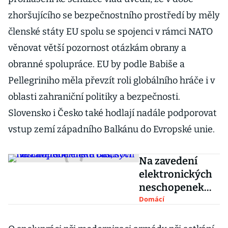
zhoršujícího se bezpečnostního prostředí by měly
členské státy EU spolu se spojenci v rámci NATO
věnovat větší pozornost otázkám obrany a
obranné spolupráce. EU by podle Babiše a
Pellegriniho měla převzít roli globálního hráče i v
oblasti zahraniční politiky a bezpečnosti.
Slovensko i Česko také hodlají nadále podporovat
vstup zemí západního Balkánu do Evropské unie.
Na zavedení
elektronických
neschopenek
není čas,
Domácí
namítají
socialisté