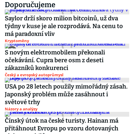
Doporučujeme
Saylor drží skoro milion bitcoinů, už dva
týdny v kuse je ale rozprodává. Na cenu to
má paradoxní vliv
Kryptoměny
S novým elektromobilem překonali
očekávání. Cupra bere osm z deseti
zákazníků konkurenci
Český a evropský autoprůmysl
USA po 28 letech použily mimořádný zásah.
Japonský problém může zasáhnout i
světové trhy
Názory a analýzy
Čínský útok na české turisty. Hainan má
přitáhnout Evropu po vzoru dotovaných