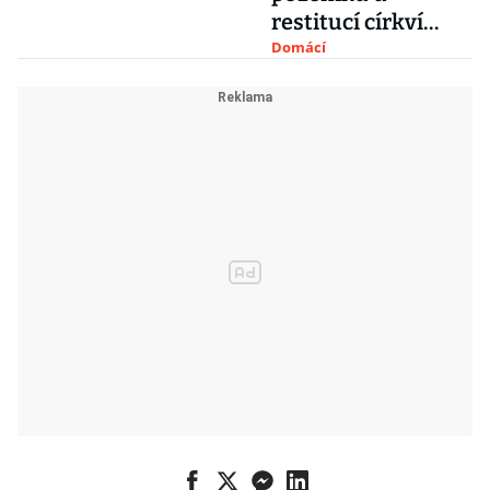
restitucí církví
jsou
Domácí
nadhodnocené