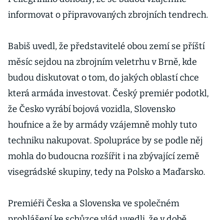
informovat o připravovaných zbrojních tendrech.
Babiš uvedl, že představitelé obou zemí se příští
měsíc sejdou na zbrojním veletrhu v Brně, kde
budou diskutovat o tom, do jakých oblastí chce
která armáda investovat. Český premiér podotkl,
že Česko vyrábí bojová vozidla, Slovensko
houfnice a že by armády vzájemně mohly tuto
techniku nakupovat. Spolupráce by se podle něj
mohla do budoucna rozšířit i na zbývající země
visegrádské skupiny, tedy na Polsko a Maďarsko.
Premiéři Česka a Slovenska ve společném
prohlášení ke schůzce vlád uvedli, že v době