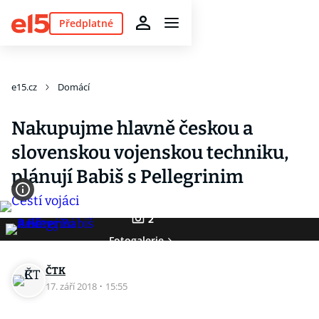
Předplatné
e15.cz
Domácí
Nakupujme hlavně českou a
slovenskou vojenskou techniku,
plánují Babiš s Pellegrinim
2
Fotogalerie
ČTK
17. září 2018
·
15:55