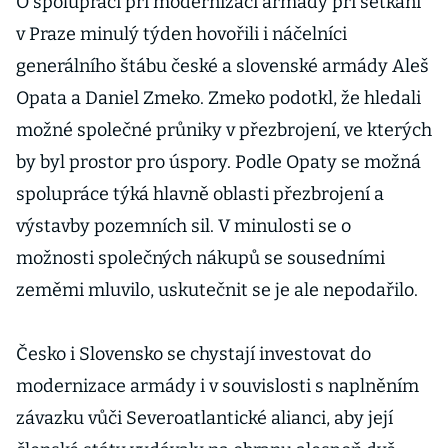
O spolupráci při modernizaci armády při setkání
Babišovi
v Praze minulý týden hovořili i náčelníci
generálního štábu české a slovenské armády Aleš
Opata a Daniel Zmeko. Zmeko podotkl, že hledali
možné společné průniky v přezbrojení, ve kterých
by byl prostor pro úspory. Podle Opaty se možná
spolupráce týká hlavně oblasti přezbrojení a
výstavby pozemních sil. V minulosti se o
možnosti společných nákupů se sousedními
zeměmi mluvilo, uskutečnit se je ale nepodařilo.
Česko i Slovensko se chystají investovat do
modernizace armády i v souvislosti s naplněním
závazku vůči Severoatlantické alianci, aby její