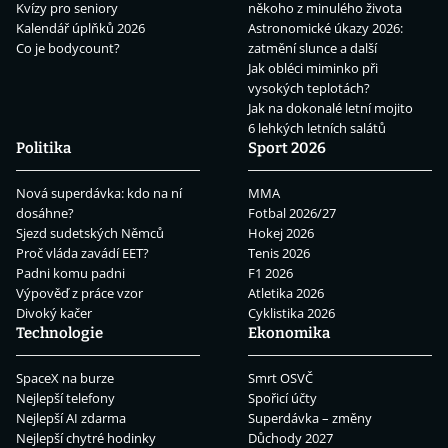
Kvízy pro seniory
někoho z minulého života
Kalendář úplňků 2026
Astronomické úkazy 2026:
Co je bodycount?
zatmění slunce a další
Jak obléci miminko při
vysokých teplotách?
Jak na dokonalé letní mojito
6 lehkých letních salátů
Politika
Sport 2026
Nová superdávka: kdo na ní
MMA
dosáhne?
Fotbal 2026/27
Sjezd sudetských Němců
Hokej 2026
Proč vláda zavádí EET?
Tenis 2026
Padni komu padni
F1 2026
Výpověď z práce vzor
Atletika 2026
Divoký kačer
Cyklistika 2026
Technologie
Ekonomika
SpaceX na burze
Smrt OSVČ
Nejlepší telefony
Spořicí účty
Nejlepší AI zdarma
Superdávka – změny
Nejlepší chytré hodinky
Důchody 2027