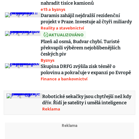
nahradit tisíce kamionů
e15 a byznys
Daramis zahájil nejdražší rezidenční
projekt v Praze. Investuje až čtyři miliardy
Reality a stavebnictví
AKTUALIZOVÁNO
Plzeň až osmá, Budvar chybí. Turisté
překvapili výběrem nejoblíbenějších
českých piv
Byznys
Skupina DRFG zvýšila zisk téměř o
polovinu a pokračuje v expanzi po Evropě
Finance a bankovnictví
Robotické sekačky jsou chytřejší než kdy
dřív. Řídí je satelity i umělá inteligence
Reklama