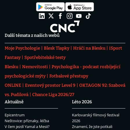
Další témata z našich webů
Moje Psychologie
Blesk Tlapky
Hráči na Blesku
iSport
Fantasy
Spotřebitelské testy
Blesku
Nemovitosti
Psychologika - podcast rozbíjející
psychologické mýty
Fotbalové přestupy
ONLINE
Eventový prostor Level 9
OKTAGON 92: Szabová
vs. Pudilová
Chance Liga 2026/27
Aktuálně
Léto 2026
Epicentrum
Karlovarský filmový festival
Neštovice: příznaky, léčba
2026
V čem jezdí Yamal a Mesii?
Znamení, že jste potkali