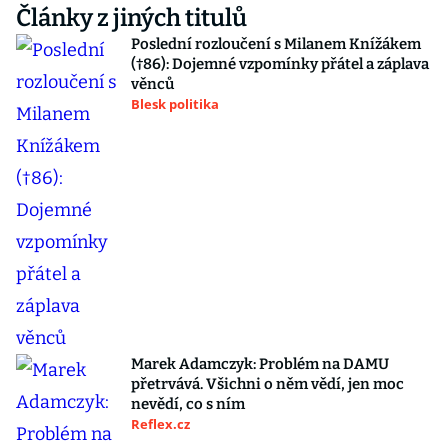
Články z jiných titulů
Poslední rozloučení s Milanem Knížákem
(†86): Dojemné vzpomínky přátel a záplava
věnců
Blesk politika
Marek Adamczyk: Problém na DAMU
přetrvává. Všichni o něm vědí, jen moc
nevědí, co s ním
Reflex.cz