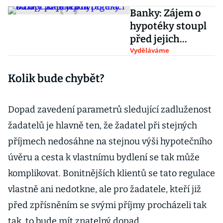
Banky: Zájem o
hypotéky stoupl
před jejich
regulací o 20 – 30
Vyděláváme
procent
Kolik bude chybět?
Dopad zavedení parametrů sledující zadluženost
žadatelů je hlavně ten, že žadatel při stejných
příjmech nedosáhne na stejnou výši hypotečního
úvěru a cesta k vlastnímu bydlení se tak může
komplikovat. Bonitnějších klientů se tato regulace
vlastně ani nedotkne, ale pro žadatele, kteří již
před zpřísněním se svými příjmy procházeli tak
tak, to bude mít znatelný dopad.