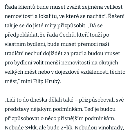
Řada klientů bude muset zvážit zejména velikost
nemovitosti a lokalitu, ve které se nachází. Řešení
tak je se do jisté míry přizpůsobit. „Dá se
předpokládat, že řada Čechů, kteří touží po
vlastním bydlení, bude muset přemoci naši
tradiční nechuť dojíždět za prací a budou muset
pro bydlení volit menší nemovitosti na okrajích
velkých měst nebo v dojezdové vzdálenosti těchto
měst,“ míní Filip Hrubý.
„Lidi to do dneška dělali také – přizpůsobovali své
představy nějakým podmínkám. Teď je budou
přizpůsobovat o něco přísnějším podmínkám.
Nebude 3+kk, ale bude 2+kk. Nebudou Vinohrady,