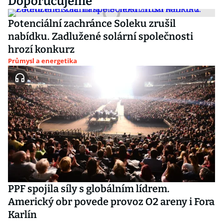
Doporučujeme
Potenciální zachránce Soleku zrušil
nabídku. Zadlužené solární společnosti
hrozí konkurz
Průmysl a energetika
PPF spojila síly s globálním lídrem.
Americký obr povede provoz O2 areny i Fora
Karlín