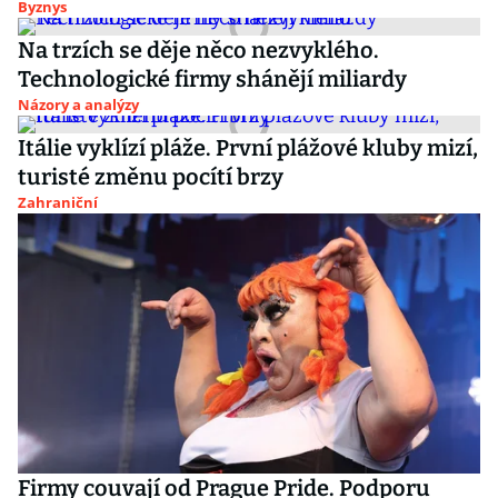
Byznys
Na trzích se děje něco nezvyklého.
Technologické firmy shánějí miliardy
Názory a analýzy
Itálie vyklízí pláže. První plážové kluby mizí,
turisté změnu pocítí brzy
Zahraniční
Firmy couvají od Prague Pride. Podporu