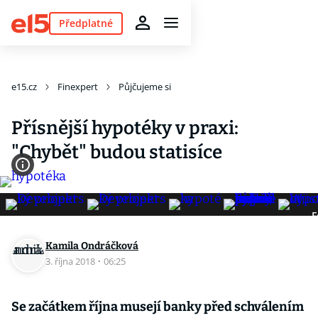
Předplatné
e15.cz
Finexpert
Půjčujeme si
Přísnější hypotéky v praxi:
"Chybět" budou statisíce
F
Kamila Ondráčková
3. října 2018
·
06:25
Se začátkem října musejí banky před schválením