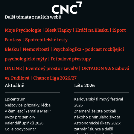
Další témata z našich webů
Moje Psychologie
Blesk Tlapky
Hráči na Blesku
iSport
Fantasy
Spotřebitelské testy
Blesku
Nemovitosti
Psychologika - podcast rozbíjející
psychologické mýty
Fotbalové přestupy
ONLINE
Eventový prostor Level 9
OKTAGON 92: Szabová
vs. Pudilová
Chance Liga 2026/27
Aktuálně
Léto 2026
Epicentrum
Karlovarský filmový festival
Neštovice: příznaky, léčba
2026
V čem jezdí Yamal a Mesii?
Znamení, že jste potkali
Kvízy pro seniory
někoho z minulého života
Kalendář úplňků 2026
Astronomické úkazy 2026:
Co je bodycount?
zatmění slunce a další