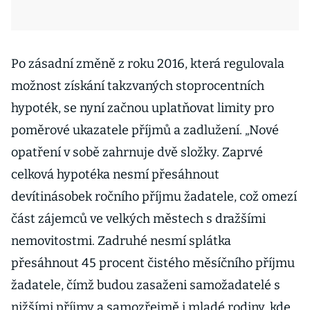
Po zásadní změně z roku 2016, která regulovala
možnost získání takzvaných stoprocentních
hypoték, se nyní začnou uplatňovat limity pro
poměrové ukazatele příjmů a zadlužení. „Nové
opatření v sobě zahrnuje dvě složky. Zaprvé
celková hypotéka nesmí přesáhnout
devítinásobek ročního příjmu žadatele, což omezí
část zájemců ve velkých městech s dražšími
nemovitostmi. Zadruhé nesmí splátka
přesáhnout 45 procent čistého měsíčního příjmu
žadatele, čímž budou zasaženi samožadatelé s
nižšími příjmy a samozřejmě i mladé rodiny, kde