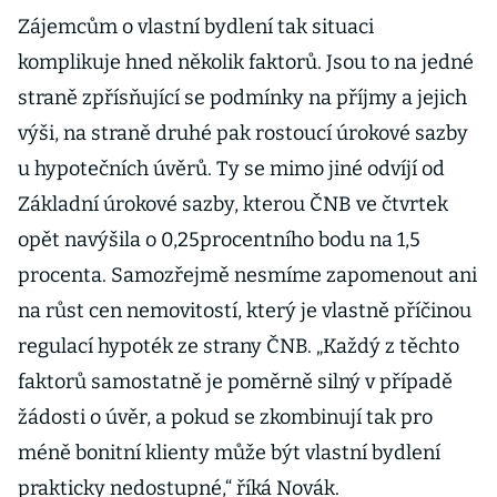
Zájemcům o vlastní bydlení tak situaci
komplikuje hned několik faktorů. Jsou to na jedné
straně zpřísňující se podmínky na příjmy a jejich
výši, na straně druhé pak rostoucí úrokové sazby
u hypotečních úvěrů. Ty se mimo jiné odvíjí od
Základní úrokové sazby, kterou ČNB ve čtvrtek
opět navýšila o 0,25procentního bodu na 1,5
procenta. Samozřejmě nesmíme zapomenout ani
na růst cen nemovitostí, který je vlastně příčinou
regulací hypoték ze strany ČNB. „Každý z těchto
faktorů samostatně je poměrně silný v případě
žádosti o úvěr, a pokud se zkombinují tak pro
méně bonitní klienty může být vlastní bydlení
prakticky nedostupné,“ říká Novák.