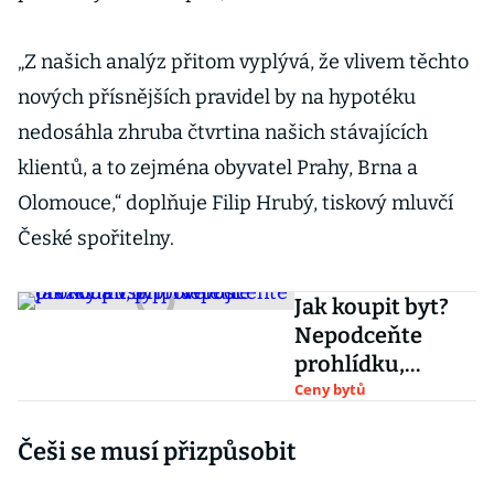
„Z našich analýz přitom vyplývá, že vlivem těchto
nových přísnějších pravidel by na hypotéku
nedosáhla zhruba čtvrtina našich stávajících
klientů, a to zejména obyvatel Prahy, Brna a
Olomouce,“ doplňuje Filip Hrubý, tiskový mluvčí
České spořitelny.
Jak koupit byt?
Nepodceňte
prohlídku,
připravte si
Ceny bytů
otázky a vše
Češi se musí přizpůsobit
prověřujte