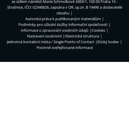
se sídlem náměstí Marie Schmolkové 3493/1, 100 00 Praha 10 -
Strašnice, IČO: 02346826, zapsána v OR, sp.zn. B 19490 a dodavatelé
obsahu
Autorská práva k publikovaným materiálům
Podmínky pro užívání služby informační společnosti
Informace o zpracování osobních údajů
Cookies
Nastavení soukromí
Vlastnická struktura
Jednotná kontaktní místa / Single Points of Contact
Etický kodex
Povinně zveřejňované informace