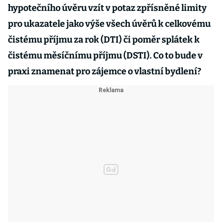
hypotečního úvěru vzít v potaz zpřísněné limity
pro ukazatele jako výše všech úvěrů k celkovému
čistému příjmu za rok (DTI) či poměr splátek k
čistému měsíčnímu příjmu (DSTI). Co to bude v
praxi znamenat pro zájemce o vlastní bydlení?