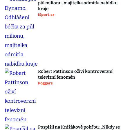
půl milionu, majitelka odmítla nabídku
kraje
iSport.cz
Robert Pattinson oživí kontroverzní
televizní fenomén
Poggers
Pospíšil na Knížákově pohřbu: „Nikdy se