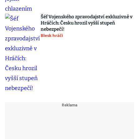
Šéf Vojenského zpravodajství exkluzivně v
Hráčích: Česku hrozil vyšší stupeň
nebezpečí!
Blesk hráči