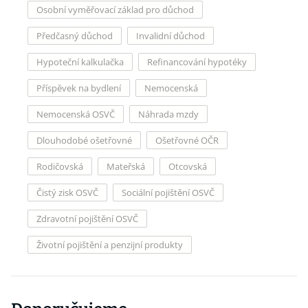
Osobní vyměřovací základ pro důchod
Předčasný důchod
Invalidní důchod
Hypoteční kalkulačka
Refinancování hypotéky
Příspěvek na bydlení
Nemocenská
Nemocenská OSVČ
Náhrada mzdy
Dlouhodobé ošetřovné
Ošetřovné OČR
Rodičovská
Mateřská
Otcovská
Čistý zisk OSVČ
Sociální pojištění OSVČ
Zdravotní pojištění OSVČ
Životní pojištění a penzijní produkty