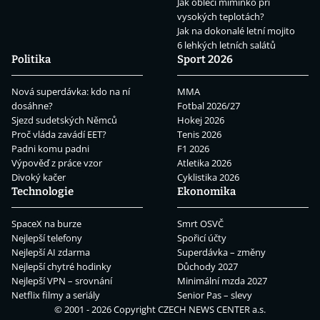
Jak obléci miminko při
vysokých teplotách?
Jak na dokonalé letní mojito
6 lehkých letních salátů
Politika
Sport 2026
Nová superdávka: kdo na ní
MMA
dosáhne?
Fotbal 2026/27
Sjezd sudetských Němců
Hokej 2026
Proč vláda zavádí EET?
Tenis 2026
Padni komu padni
F1 2026
Výpověď z práce vzor
Atletika 2026
Divoký kačer
Cyklistika 2026
Technologie
Ekonomika
SpaceX na burze
Smrt OSVČ
Nejlepší telefony
Spořicí účty
Nejlepší AI zdarma
Superdávka – změny
Nejlepší chytré hodinky
Důchody 2027
Nejlepší VPN – srovnání
Minimální mzda 2027
Netflix filmy a seriály
Senior Pas – slevy
© 2001 - 2026 Copyright
CZECH NEWS CENTER a.s.