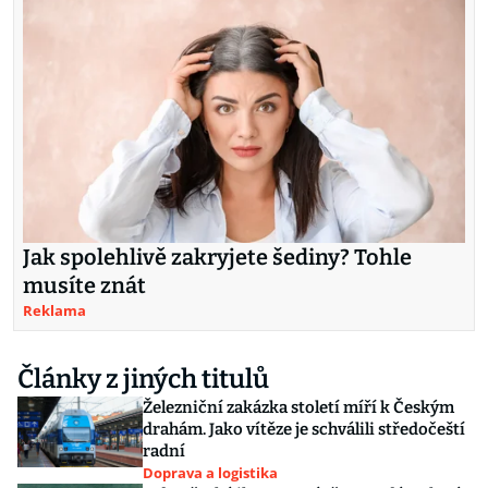
Jak spolehlivě zakryjete šediny? Tohle
musíte znát
Reklama
Články z jiných titulů
Železniční zakázka století míří k Českým
drahám. Jako vítěze je schválili středočeští
radní
Doprava a logistika