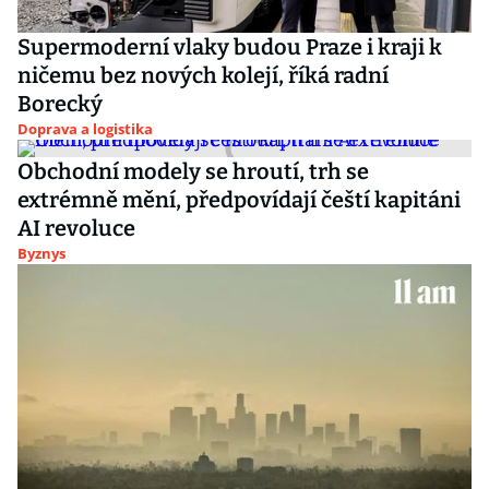
Supermoderní vlaky budou Praze i kraji k
ničemu bez nových kolejí, říká radní
Borecký
Doprava a logistika
Obchodní modely se hroutí, trh se
extrémně mění, předpovídají čeští kapitáni
AI revoluce
Byznys