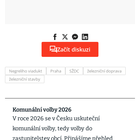
Začít diskuzi
Negreliho viadukt
Praha
SŽDC
železniční doprava
železniční stavby
Komunální volby 2026
V roce 2026 se v Česku uskuteční
komunální volby, tedy volby do
zastupitelstev obcí. Přinášíme přehled