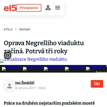
Předplatné
e15.cz
Domácí
Oprava Negrelliho viaduktu
začíná. Potrvá tři roky
Fotoga
Jan Šindelář
0
8. června 2017
·
06:00
Práce na druhém nejstarším pražském mostě