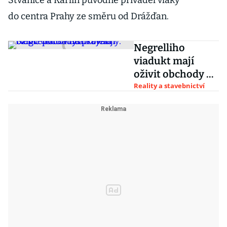
Štvanice a Karlín původně přiváděl vlaky
do centra Prahy ze směru od Drážďan.
Negrelliho
viadukt mají
oživit obchody a
kavárny. SŽDC
Reality a stavebnictví
počká na projekt