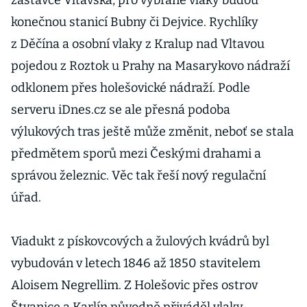
zastávce Vltavská, pro vybrané vlaky budou
konečnou stanicí Bubny či Dejvice. Rychlíky
z Děčína a osobní vlaky z Kralup nad Vltavou
pojedou z Roztok u Prahy na Masarykovo nádraží
odklonem přes holešovické nádraží. Podle
serveru iDnes.cz se ale přesná podoba
výlukových tras ještě může změnit, neboť se stala
předmětem sporů mezi Českými drahami a
správou železnic. Věc tak řeší nový regulační
úřad.
Viadukt z pískovcových a žulových kvádrů byl
vybudován v letech 1846 až 1850 stavitelem
Aloisem Negrellim. Z Holešovic přes ostrov