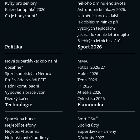
Kvízy pro seniory
někoho z minulého života
Kalendář úplňků 2026
Astronomické úkazy 2026:
Co je bodycount?
zatmění slunce a další
Jak obléci miminko při
vysokých teplotách?
Jak na dokonalé letní mojito
6 lehkých letních salátů
Politika
Sport 2026
Nová superdávka: kdo na ní
MMA
dosáhne?
Fotbal 2026/27
Sjezd sudetských Němců
Hokej 2026
Proč vláda zavádí EET?
Tenis 2026
Padni komu padni
F1 2026
Výpověď z práce vzor
Atletika 2026
Divoký kačer
Cyklistika 2026
Technologie
Ekonomika
SpaceX na burze
Smrt OSVČ
Nejlepší telefony
Spořicí účty
Nejlepší AI zdarma
Superdávka – změny
Nejlepší chytré hodinky
Důchody 2027