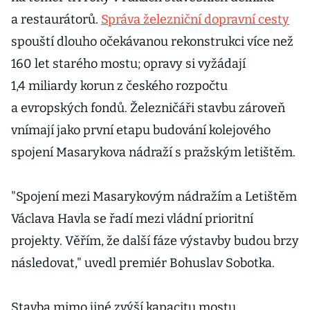
a restaurátorů.
Správa železniční dopravní cesty
spouští dlouho očekávanou rekonstrukci více než
160 let starého mostu; opravy si vyžádají
1,4 miliardy korun z českého rozpočtu
a evropských fondů. Železničáři stavbu zároveň
vnímají jako první etapu budování kolejového
spojení Masarykova nádraží s pražským letištěm.
"Spojení mezi Masarykovým nádražím a Letištěm
Václava Havla se řadí mezi vládní prioritní
projekty. Věřím, že další fáze výstavby budou brzy
následovat," uvedl premiér Bohuslav Sobotka.
Stavba mimo jiné zvýší kapacitu mostu.