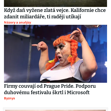
Když daň vyžene zlatá vejce. Kalifornie chce
zdanit miliardáře, ti raději utíkají
Názory a analýzy
Firmy couvají od Prague Pride. Podporu
duhovému festivalu škrtl i Microsoft
Byznys