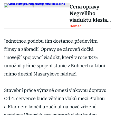
Cena opravy
Negrelliho
viaduktu klesla v
tendru k
Domácí
miliardě, začne
se v dubnu
Jednotnou podobu tím dostanou především
římsy a zábradlí. Opravy se zároveň dočká
i novější spojovací viadukt, který v roce 1875
umožnil přímé spojení stanic v Bubnech a Libni
mimo dnešní Masarykovo nádraží.
Stavební práce výrazně omezí vlakovou dopravu.
Od 4. července bude většina vlaků mezi Prahou
a Kladnem končit a začínat na nově zřízené