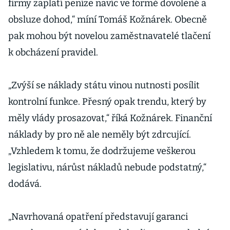
firmy zaplatí peníze navíc ve formě dovolené a
obsluze dohod,“ míní Tomáš Kožnárek. Obecně
pak mohou být novelou zaměstnavatelé tlačení
k obcházení pravidel.
„Zvýší se náklady státu vinou nutnosti posílit
kontrolní funkce. Přesný opak trendu, který by
měly vlády prosazovat,“ říká Kožnárek. Finanční
náklady by pro ně ale neměly být zdrcující.
„Vzhledem k tomu, že dodržujeme veškerou
legislativu, nárůst nákladů nebude podstatný,“
dodává.
„Navrhovaná opatření představují garanci