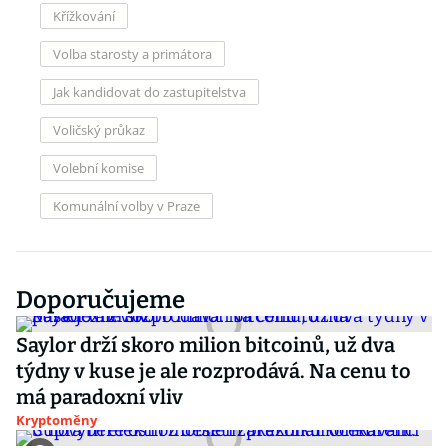
Křížkování
Volba starosty a primátora
Jak kandidovat do zastupitelstva
Voličský průkaz
Volební komise
Komunální volby v Praze
Doporučujeme
Saylor drží skoro milion bitcoinů, už dva
týdny v kuse je ale rozprodává. Na cenu to
má paradoxní vliv
Kryptoměny