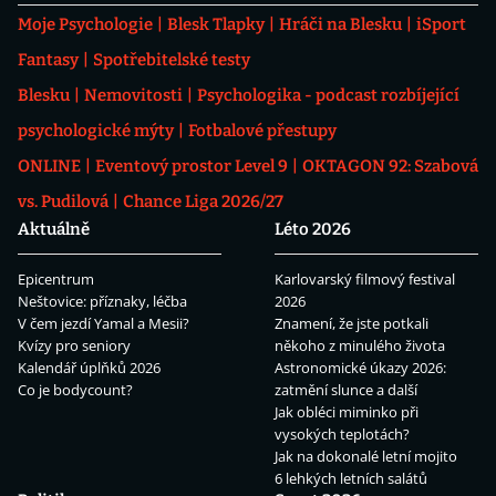
Moje Psychologie
Blesk Tlapky
Hráči na Blesku
iSport
Fantasy
Spotřebitelské testy
Blesku
Nemovitosti
Psychologika - podcast rozbíjející
psychologické mýty
Fotbalové přestupy
ONLINE
Eventový prostor Level 9
OKTAGON 92: Szabová
vs. Pudilová
Chance Liga 2026/27
Aktuálně
Léto 2026
Epicentrum
Karlovarský filmový festival
Neštovice: příznaky, léčba
2026
V čem jezdí Yamal a Mesii?
Znamení, že jste potkali
Kvízy pro seniory
někoho z minulého života
Kalendář úplňků 2026
Astronomické úkazy 2026:
Co je bodycount?
zatmění slunce a další
Jak obléci miminko při
vysokých teplotách?
Jak na dokonalé letní mojito
6 lehkých letních salátů