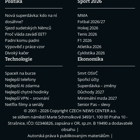
Politika
Sport 2026
Nová superdávka: kdo na ní
MMA
dosáhne?
Fotbal 2026/27
Sjezd sudetských Němců
Hokej 2026
Proč vláda zavádí EET?
Tenis 2026
Padni komu padni
F1 2026
Výpověď z práce vzor
Atletika 2026
Divoký kačer
Cyklistika 2026
Technologie
Ekonomika
SpaceX na burze
Smrt OSVČ
Nejlepší telefony
Spořicí účty
Nejlepší AI zdarma
Superdávka – změny
Nejlepší chytré hodinky
Důchody 2027
Nejlepší VPN – srovnání
Minimální mzda 2027
Netflix filmy a seriály
Senior Pas – slevy
© 2001 - 2026 Copyright
CZECH NEWS CENTER a.s.
se sídlem náměstí Marie Schmolkové 3493/1, 100 00 Praha 10 -
Strašnice, IČO: 02346826, zapsána v OR, sp.zn. B 19490 a dodavatelé
obsahu
Autorská práva k publikovaným materiálům