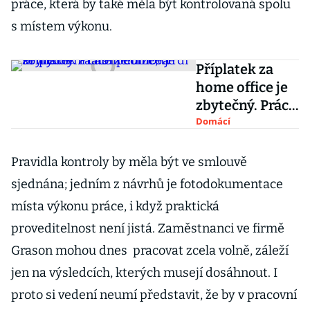
práce, která by také měla být kontrolovaná spolu
s místem výkonu.
Příplatek za
home office je
zbytečný. Práce
z domova šetří
Domácí
lidem čas i
peníze, tvrdí
Pravidla kontroly by měla být ve smlouvě
firmy
sjednána; jedním z návrhů je fotodokumentace
místa výkonu práce, i když praktická
proveditelnost není jistá. Zaměstnanci ve firmě
Grason mohou dnes pracovat zcela volně, záleží
jen na výsledcích, kterých musejí dosáhnout. I
proto si vedení neumí představit, že by v pracovní