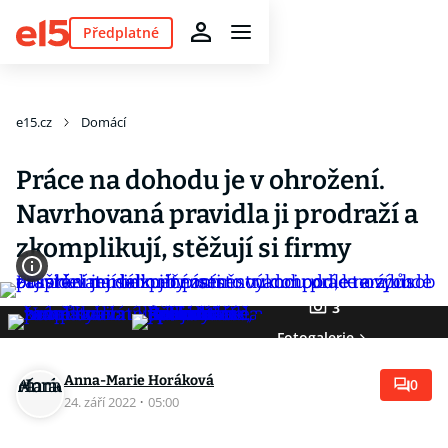
Předplatné
e15.cz
Domácí
Práce na dohodu je v ohrožení.
Navrhovaná pravidla ji prodraží a
zkomplikují, stěžují si firmy
3
Fotogalerie
Anna-Marie Horáková
0
24. září 2022
·
05:00