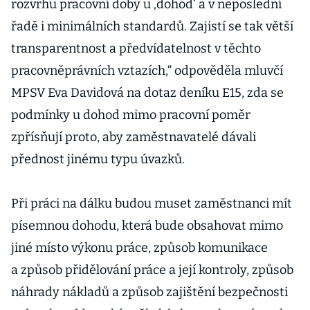
rozvrhu pracovní doby u ‚dohod‘ a v neposlední
řadě i minimálních standardů. Zajistí se tak větší
transparentnost a předvídatelnost v těchto
pracovněprávních vztazích,“ odpověděla mluvčí
MPSV Eva Davidová na dotaz deníku E15, zda se
podmínky u dohod mimo pracovní poměr
zpřísňují proto, aby zaměstnavatelé dávali
přednost jinému typu úvazků.
Při práci na dálku budou muset zaměstnanci mít
písemnou dohodu, která bude obsahovat mimo
jiné místo výkonu práce, způsob komunikace
a způsob přidělování práce a její kontroly, způsob
náhrady nákladů a způsob zajištění bezpečnosti