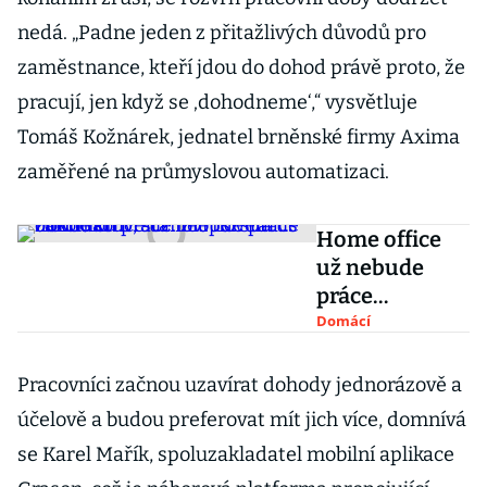
nedá. „Padne jeden z přitažlivých důvodů pro
zaměstnance, kteří jdou do dohod právě proto, že
pracují, jen když se ‚dohodneme‘,“ vysvětluje
Tomáš Kožnárek, jednatel brněnské firmy Axima
zaměřené na průmyslovou automatizaci.
Home office
už nebude
práce
odkudkoliv,
Domácí
stanoví novela
zákoníku
Pracovníci začnou uzavírat dohody jednorázově a
práce. Zlepší
účelově a budou preferovat mít jich více, domnívá
status
se Karel Mařík, spoluzakladatel mobilní aplikace
dohodářů