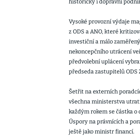
historicky i dopravní podni
Vysoké provozní výdaje mag
z ODS a ANO, které kritizov
investiční a málo zaměřený
nekoncepčního utrácení veř
předvolební uplácení vybran
předseda zastupitelů ODS 
Šetřit na externích poradcí
všechna ministerstva utrat
každým rokem se částka o d
Úspory na právnících a por
ještě jako ministr financí.