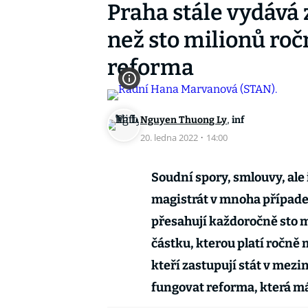
Praha stále vydává 
než sto milionů roč
reforma
,
Nguyen Thuong Ly
inf
20. ledna 2022
·
14:00
Soudní spory, smlouvy, ale
magistrát v mnoha případec
přesahují každoročně sto m
částku, kterou platí ročně 
kteří zastupují stát v mezi
fungovat reforma, která má