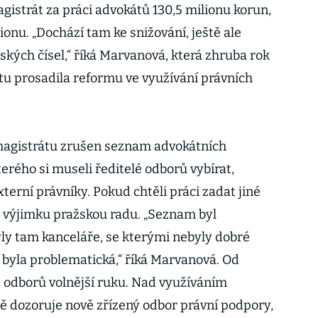
agistrát za práci advokátů 130,5 milionu korun,
lionu. „Dochází tam ke snižování, ještě ale
ňských čísel,“ říká Marvanová, která zhruba rok
 prosadila reformu ve využívání právních
 magistrátu zrušen seznam advokátních
terého si museli ředitelé odborů vybírat,
terní právníky. Pokud chtěli práci zadat jiné
o výjimku pražskou radu. „Seznam byl
byly tam kanceláře, se kterými nebyly dobré
 byla problematická,“ říká Marvanová. Od
é odborů volnější ruku. Nad využíváním
 dozoruje nově zřízený odbor právní podpory,