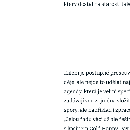
který dostal na starosti ta
„Cílem je postupně přesouv
děje, ale nejde to udělat 
agendy, která je velmi spec
zadávají ven zejména složit
spory, ale například i zpra
„Celou řadu věcí už ale ře
s kasinem Gold Happy Day, 