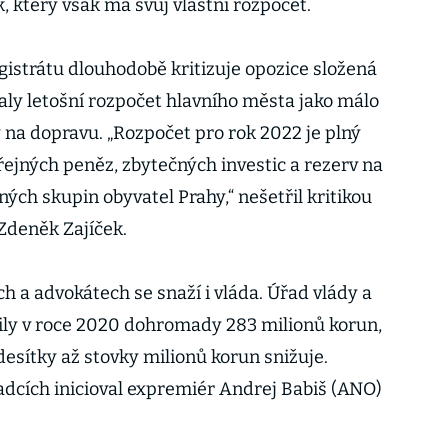
k, který však má svůj vlastní rozpočet.
istrátu dlouhodobě kritizuje opozice složená
aly letošní rozpočet hlavního města jako málo
 na dopravu. „Rozpočet pro rok 2022 je plný
ejných peněz, zbytečných investic a rezerv na
ých skupin obyvatel Prahy,“ nešetřil kritikou
Zdeněk Zajíček.
ch a advokátech se snaží i vláda. Úřad vlády a
ily v roce 2020 dohromady 283 milionů korun,
esítky až stovky milionů korun snižuje.
adcích inicioval expremiér Andrej Babiš (ANO)