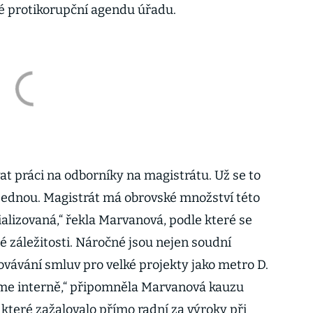
ké protikorupční agendu úřadu.
at práci na odborníky na magistrátu. Už se to
najednou. Magistrát má obrovské množství této
ializovaná,“ řekla Marvanová, podle které se
é záležitosti. Náročné jsou nejen soudní
covávání smluv pro velké projekty jako metro D.
šíme interně,“ připomněla Marvanová kauzu
které zažalovalo přímo radní za výroky při