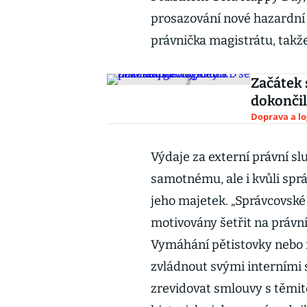
prosazování nové hazardní 
právnička magistrátu, takže
Začátek 
dokonči
Doprava a lo
Výdaje za externí právní sl
samotnému, ale i kvůli spr
jeho majetek. „Správcovské
motivovány šetřit na právní
Vymáhání pětistovky nebo 
zvládnout svými interními s
zrevidovat smlouvy s těmit