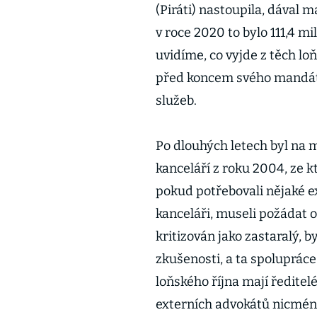
(Piráti) nastoupila, dával m
v roce 2020 to bylo 111,4 mi
uvidíme, co vyjde z těch lo
před koncem svého mandátu
služeb.
Po dlouhých letech byl na
kanceláří z roku 2004, ze k
pokud potřebovali nějaké ex
kanceláři, museli požádat 
kritizován jako zastaralý, 
zkušenosti, a ta spolupráce
loňského října mají ředitel
externích advokátů nicméně