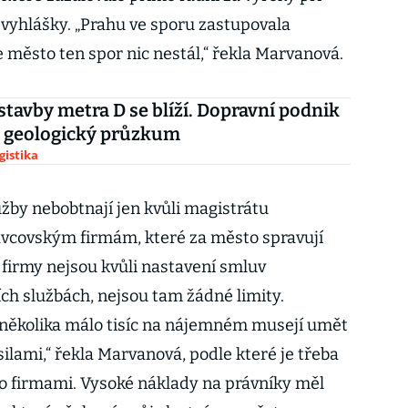
vyhlášky. „Prahu ve sporu zastupovala
 město ten spor nic nestál,“ řekla Marvanová.
stavby metra D se blíží. Dopravní podnik
l geologický průzkum
gistika
užby nebobtnají jen kvůli magistrátu
ávcovským firmám, které za město spravují
 firmy nejsou kvůli nastavení smluv
ch službách, nejsou tam žádné limity.
několika málo tisíc na nájemném musejí umět
ilami,“ řekla Marvanová, podle které je třeba
o firmami. Vysoké náklady na právníky měl