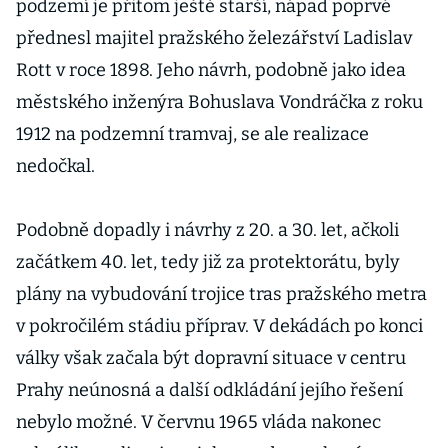
podzemí je přitom ještě starší, nápad poprvé
přednesl majitel pražského železářství Ladislav
Rott v roce 1898. Jeho návrh, podobně jako idea
městského inženýra Bohuslava Vondráčka z roku
1912 na podzemní tramvaj, se ale realizace
nedočkal.
Podobně dopadly i návrhy z 20. a 30. let, ačkoli
začátkem 40. let, tedy již za protektorátu, byly
plány na vybudování trojice tras pražského metra
v pokročilém stádiu příprav. V dekádách po konci
války však začala být dopravní situace v centru
Prahy neúnosná a další odkládání jejího řešení
nebylo možné. V červnu 1965 vláda nakonec