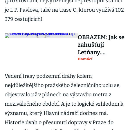
(pro srovnání, nejvytíženější nepřestupní stanicí
je I. P. Pavlova, také na trase C, kterou využívá 102
379 cestujících).
OBRAZEM: Jak se
zahušťují
Letňany.
Podívejte se na
Domácí
nové sídliště na
polích
Vedení trasy podzemní dráhy kolem
nejdůležitějšího pražského železničního uzlu se
objevovalo už v plánech na výstavbu metra z
meziválečného období. A je to logické vzhledem k
významu, který Hlavní nádraží dodnes má.
Historie úvah o přesunutí dopravy v Praze do