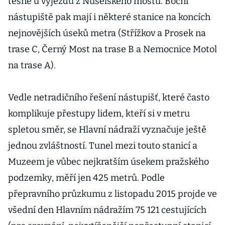
těsně u výjezdu z Nuselského mostu. Boční
nástupiště pak mají i některé stanice na koncích
nejnovějších úseků metra (Střížkov a Prosek na
trase C, Černý Most na trase B a Nemocnice Motol
na trase A).
Vedle netradičního řešení nástupišť, které často
komplikuje přestupy lidem, kteří si v metru
spletou směr, se Hlavní nádraží vyznačuje ještě
jednou zvláštností. Tunel mezi touto stanicí a
Muzeem je vůbec nejkratším úsekem pražského
podzemky, měří jen 425 metrů. Podle
přepravního průzkumu z listopadu 2015 projde ve
všední den Hlavním nádražím 75 121 cestujících