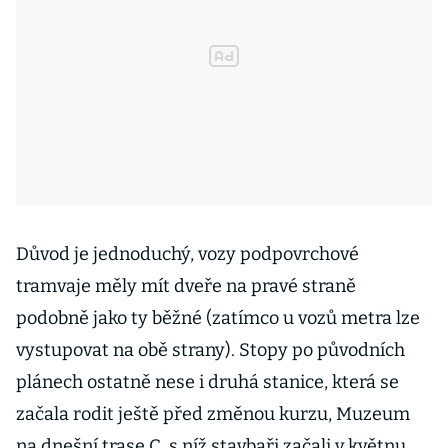
Důvod je jednoduchý, vozy podpovrchové
tramvaje měly mít dveře na pravé straně
podobně jako ty běžné (zatímco u vozů metra lze
vystupovat na obě strany). Stopy po původních
plánech ostatně nese i druhá stanice, která se
začala rodit ještě před změnou kurzu, Muzeum
na dnešní trase C, s níž stavbaři začali v květnu