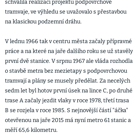
schválila realizaci projektu podpovrchové
tramvaje, ve výhledu se uvažovalo s přestavbou
na klasickou podzemní dráhu.
V lednu 1966 tak v centru města začaly přípravné
práce a na které na jaře dalšího roku se už stavěly
první dvě stanice. V srpnu 1967 ale vláda rozhodla
o stavbě metra bez mezietapy s podpovrchovou
tramvají a plány se musely předělat. Za necelých
sedm let byl hotov první úsek na lince C, po druhé
trase A začaly jezdit vlaky v roce 1978, třetí trasa
B se rozjela v roce 1985. S nejnovější částí "áčka"
otevřenou na jaře 2015 má nyní metro 61 stanic a
měří 65,6 kilometru.