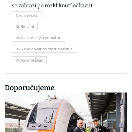
se zobrazí po rozkliknutí odkazu).
Termín voleb
Křížkování
Volba starosty a primátora
Jak kandidovat do zastupitelstva
Voličský průkaz
Doporučujeme