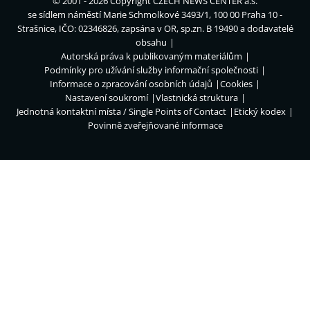
© 2001 - 2026 Copyright
CZECH NEWS CENTER a.s.
se sídlem náměstí Marie Schmolkové 3493/1, 100 00 Praha 10 -
Strašnice, IČO: 02346826, zapsána v OR, sp.zn. B 19490 a dodavatelé
obsahu
Autorská práva k publikovaným materiálům
Podmínky pro užívání služby informační společnosti
Informace o zpracování osobních údajů
Cookies
Nastavení soukromí
Vlastnická struktura
Jednotná kontaktní místa / Single Points of Contact
Etický kodex
Povinně zveřejňované informace