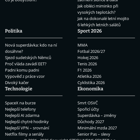
Jak obléci miminko při
vysokých teplotách?
Jak na dokonalé letní mojito
6 lehkých letních salátů
Politika
Sport 2026
Nová superdávka: kdo na ní
MMA
dosáhne?
Fotbal 2026/27
Sjezd sudetských Němců
Hokej 2026
Proč vláda zavádí EET?
Tenis 2026
Padni komu padni
F1 2026
Výpověď z práce vzor
Atletika 2026
Divoký kačer
Cyklistika 2026
Technologie
Ekonomika
SpaceX na burze
Smrt OSVČ
Nejlepší telefony
Spořicí účty
Nejlepší AI zdarma
Superdávka – změny
Nejlepší chytré hodinky
Důchody 2027
Nejlepší VPN – srovnání
Minimální mzda 2027
Netflix filmy a seriály
Senior Pas – slevy