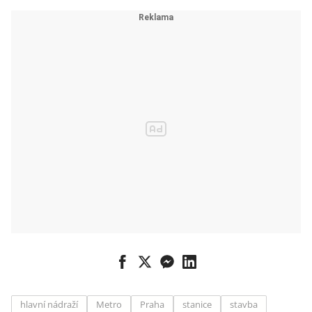
hlavní nádraží
Metro
Praha
stanice
stavba