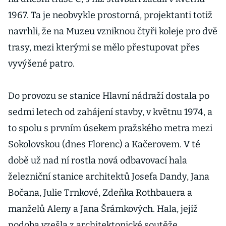
1967. Ta je neobvykle prostorná, projektanti totiž
navrhli, že na Muzeu vzniknou čtyři koleje pro dvě
trasy, mezi kterými se mělo přestupovat přes
vyvýšené patro.
Do provozu se stanice Hlavní nádraží dostala po
sedmi letech od zahájení stavby, v květnu 1974, a
to spolu s prvním úsekem pražského metra mezi
Sokolovskou (dnes Florenc) a Kačerovem. V té
době už nad ní rostla nová odbavovací hala
železniční stanice architektů Josefa Dandy, Jana
Bočana, Julie Trnkové, Zdeňka Rothbauera a
manželů Aleny a Jana Šrámkových. Hala, jejíž
podoba vzešla z architektonické soutěže