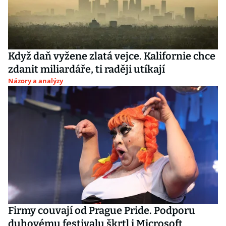
Když daň vyžene zlatá vejce. Kalifornie chce
zdanit miliardáře, ti raději utíkají
Názory a analýzy
Firmy couvají od Prague Pride. Podporu
duhovému festivalu škrtl i Microsoft