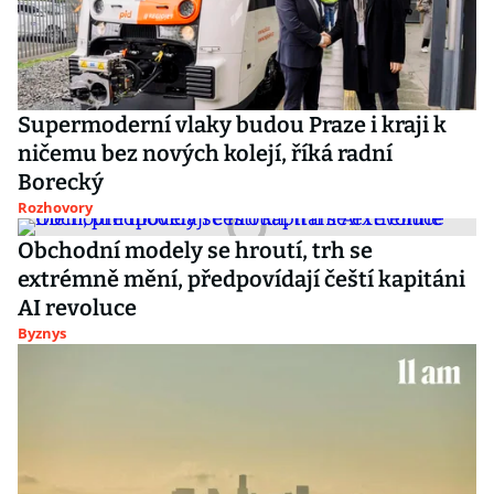
Supermoderní vlaky budou Praze i kraji k
ničemu bez nových kolejí, říká radní
Borecký
Rozhovory
Obchodní modely se hroutí, trh se
extrémně mění, předpovídají čeští kapitáni
AI revoluce
Byznys