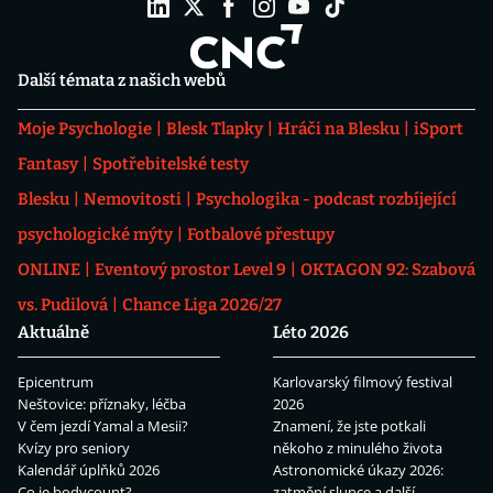
Další témata z našich webů
Moje Psychologie
Blesk Tlapky
Hráči na Blesku
iSport
Fantasy
Spotřebitelské testy
Blesku
Nemovitosti
Psychologika - podcast rozbíjející
psychologické mýty
Fotbalové přestupy
ONLINE
Eventový prostor Level 9
OKTAGON 92: Szabová
vs. Pudilová
Chance Liga 2026/27
Aktuálně
Léto 2026
Epicentrum
Karlovarský filmový festival
Neštovice: příznaky, léčba
2026
V čem jezdí Yamal a Mesii?
Znamení, že jste potkali
Kvízy pro seniory
někoho z minulého života
Kalendář úplňků 2026
Astronomické úkazy 2026:
Co je bodycount?
zatmění slunce a další