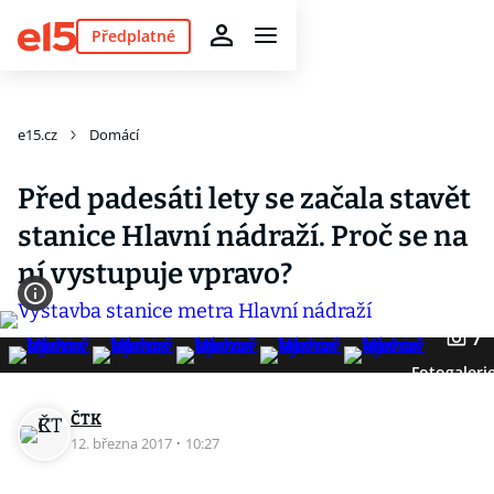
Předplatné
e15.cz
Domácí
Před padesáti lety se začala stavět
stanice Hlavní nádraží. Proč se na
ní vystupuje vpravo?
7
Fotogaleri
ČTK
12. března 2017
·
10:27