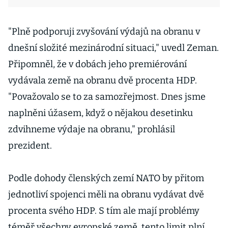
"Plně podporuji zvyšování výdajů na obranu v
dnešní složité mezinárodní situaci," uvedl Zeman.
Připomněl, že v dobách jeho premiérování
vydávala země na obranu dvě procenta HDP.
"Považovalo se to za samozřejmost. Dnes jsme
naplněni úžasem, když o nějakou desetinku
zdvihneme výdaje na obranu," prohlásil
prezident.
Podle dohody členských zemí NATO by přitom
jednotliví spojenci měli na obranu vydávat dvě
procenta svého HDP. S tím ale mají problémy
téměř všechny evropské země, tento limit plní