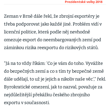
kandidovat, říká
Prezidentské volby 2018
diplomat Kolář
Zeman v Brně dále řekl, že zbrojní exportéry je
třeba podporovat jako každé jiné. Problém vidí v
licenční politice, která podle něj nevhodně
omezuje export do neembargovaných zemí pod
záminkou rizika reexportu do rizikových států.
"Já na to vždy říkám: 'Co je vám do toho. Vyvážíte
do bezpečných zemí a co s tím ty bezpečné země
dále udělají, to už je jejich a nikoliv naše věc'," řekl.
Byrokratické omezení, jak to nazval, považuje za
nejdůležitější překážku českého zbrojního
exportu v současnosti.