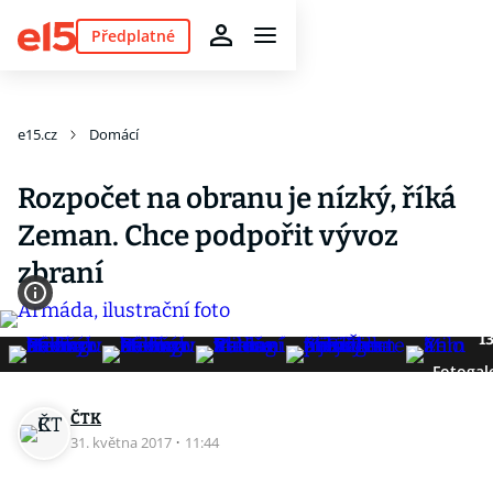
Předplatné
e15.cz
Domácí
Rozpočet na obranu je nízký, říká
Zeman. Chce podpořit vývoz
zbraní
1
Fotogal
ČTK
31. května 2017
·
11:44