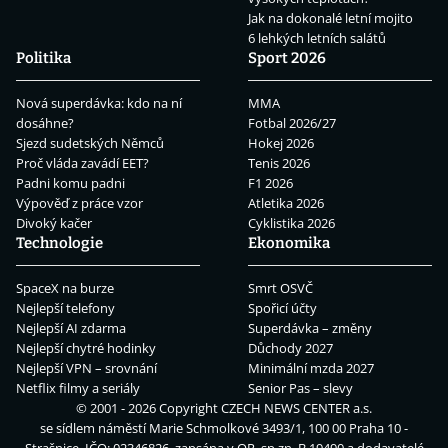
Jak na dokonalé letní mojito
6 lehkých letních salátů
Politika
Sport 2026
Nová superdávka: kdo na ní
MMA
dosáhne?
Fotbal 2026/27
Sjezd sudetských Němců
Hokej 2026
Proč vláda zavádí EET?
Tenis 2026
Padni komu padni
F1 2026
Výpověď z práce vzor
Atletika 2026
Divoký kačer
Cyklistika 2026
Technologie
Ekonomika
SpaceX na burze
Smrt OSVČ
Nejlepší telefony
Spořicí účty
Nejlepší AI zdarma
Superdávka – změny
Nejlepší chytré hodinky
Důchody 2027
Nejlepší VPN – srovnání
Minimální mzda 2027
Netflix filmy a seriály
Senior Pas – slevy
© 2001 - 2026 Copyright
CZECH NEWS CENTER a.s.
se sídlem náměstí Marie Schmolkové 3493/1, 100 00 Praha 10 -
Strašnice, IČO: 02346826, zapsána v OR, sp.zn. B 19490 a dodavatelé