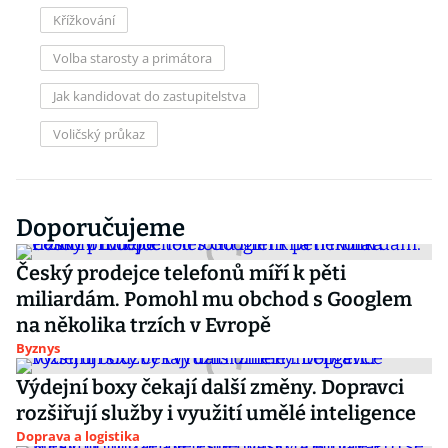
Křížkování
Volba starosty a primátora
Jak kandidovat do zastupitelstva
Voličský průkaz
Doporučujeme
Český prodejce telefonů míří k pěti
miliardám. Pomohl mu obchod s Googlem
na několika trzích v Evropě
Byznys
Výdejní boxy čekají další změny. Dopravci
rozšiřují služby i využití umělé inteligence
Doprava a logistika