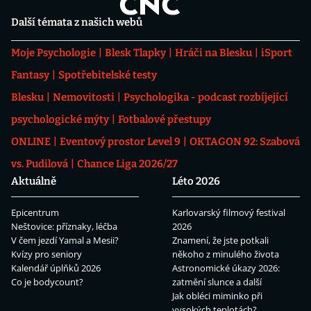
Další témata z našich webů
Moje Psychologie
Blesk Tlapky
Hráči na Blesku
iSport
Fantasy
Spotřebitelské testy
Blesku
Nemovitosti
Psychologika - podcast rozbíjející
psychologické mýty
Fotbalové přestupy
ONLINE
Eventový prostor Level 9
OKTAGON 92: Szabová
vs. Pudilová
Chance Liga 2026/27
Aktuálně
Léto 2026
Epicentrum
Karlovarský filmový festival
Neštovice: příznaky, léčba
2026
V čem jezdí Yamal a Mesii?
Znamení, že jste potkali
Kvízy pro seniory
někoho z minulého života
Kalendář úplňků 2026
Astronomické úkazy 2026:
Co je bodycount?
zatmění slunce a další
Jak obléci miminko při
vysokých teplotách?