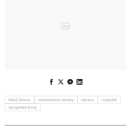
Miloš Zeman
ministerstvo obrany
obrana
rozpočet
zbrojařské firmy