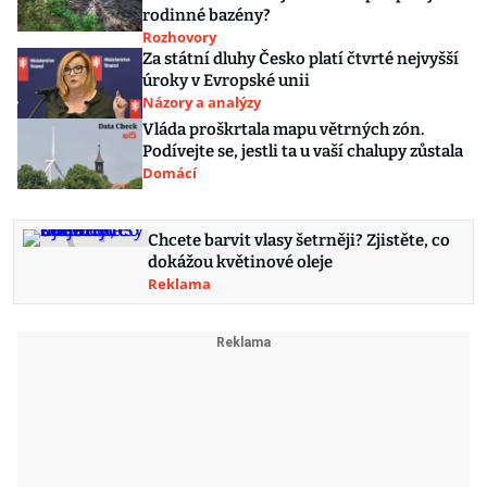
rodinné bazény?
Rozhovory
Za státní dluhy Česko platí čtvrté nejvyšší
úroky v Evropské unii
Názory a analýzy
Vláda proškrtala mapu větrných zón.
Podívejte se, jestli ta u vaší chalupy zůstala
Domácí
Chcete barvit vlasy šetrněji? Zjistěte, co
dokážou květinové oleje
Reklama