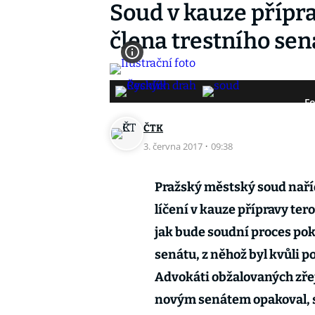
Soud v kauze přípra
člena trestního sen
Fo
ČTK
3. června 2017
·
09:38
Pražský městský soud nařídi
líčení v kauze přípravy ter
jak bude soudní proces pok
senátu, z něhož byl kvůli p
Advokáti obžalovaných zřej
novým senátem opakoval, s