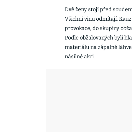
Dvě ženy stojí před soudem
Všichni vinu odmítají. Kauz
provokace, do skupiny obžalo
Podle obžalovaných byli hlav
materiálu na zápalné láhve, 
násilné akci.