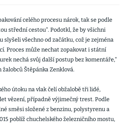
pakování celého procesu nárok, tak se podle
ou střední cestou". Podotkl, že by všichni
 slyšeli všechno od začátku, což je zejména
cí. Proces může nechat zopakovat i státní
urek nechá svůj další postup bez komentáře,"
h žalobců Štěpánka Zenklová.
ého útoku na vlak čelí obžalobě tři lidé,
 let vězení, případně výjimečný trest. Podle
lné směsi složené z benzinu, polystyrenu a
2015 poblíž chuchelského železničního mostu,