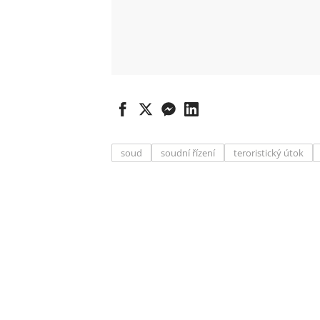
soud
soudní řízení
teroristický útok