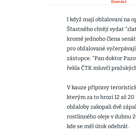
Domácí
I když mají obžalovaní na o
Šťastného chtějí vydat "zlat
kromě jednoho člena senátu
pro obžalované vyčerpávají
zástupce. "Pan doktor Pazo
řekla ČTK mluvčí pražskýc
V kauze přípravy teroristick
kterým za to hrozí 12 až 20
obžaloby zakopali dvě zápa
rostlinného oleje v dubnu 
kde se měl útok odehrát.