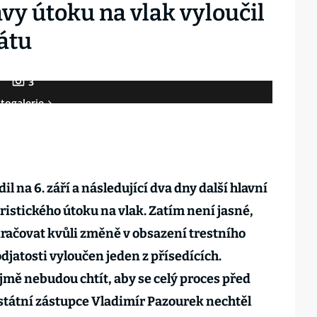
vy útoku na vlak vyloučil
átu
3
togalerie
l na 6. září a následující dva dny další hlavní
oristického útoku na vlak. Zatím není jasné,
račovat kvůli změně v obsazení trestního
odjatosti vyloučen jeden z přísedících.
mě nebudou chtít, aby se celý proces před
tátní zástupce Vladimír Pazourek nechtěl