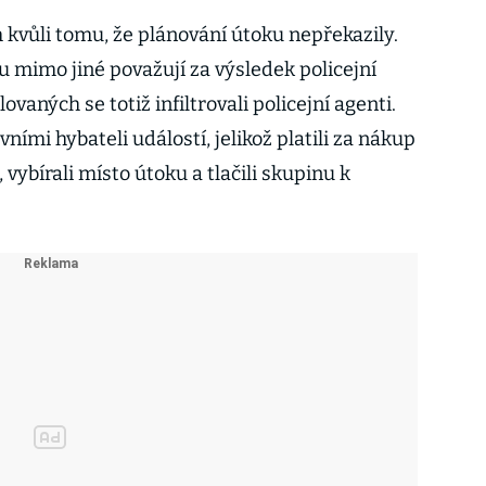
 kvůli tomu, že plánování útoku nepřekazily.
u mimo jiné považují za výsledek policejní
vaných se totiž infiltrovali policejní agenti.
ními hybateli událostí, jelikož platili za nákup
vybírali místo útoku a tlačili skupinu k