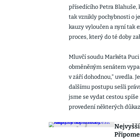
přísedícího Petra Blahuše, k
tak vznikly pochybnosti o j
kauzy vyloučen a nyní tak e
proces, který do té doby za
Mluvčí soudu Markéta Puci 
obměněným senátem vypadat
v září dohodnou," uvedla. Je
dalšímu postupu sešli právn
jsme se vydat cestou spíš
provedení některých důkazn
Nejvyšší
Připomeň