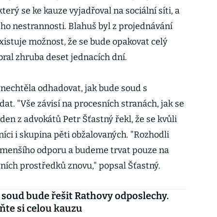
terý se ke kauze vyjadřoval na sociální síti, a
eho nestrannosti. Blahuš byl z projednávání
xistuje možnost, že se bude opakovat celý
bral zhruba deset jednacích dní.
nechtěla odhadovat, jak bude soud s
. "Vše závisí na procesních stranách, jak se
den z advokátů Petr Šťastný řekl, že se kvůli
íci i skupina pěti obžalovaných. "Rozhodli
e menšího odporu a budeme trvat pouze na
ích prostředků znovu," popsal Šťastný.
 soud bude řešit Rathovy odposlechy.
te si celou kauzu