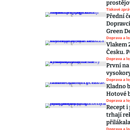
prostěj
Tiskové zprá
Přední č
Dopravci
Green D
Doprava a lo
Vlakem 
Česku. P
Doprava a lo
První na 
vysokor
Doprava a lo
Kladno b
Hotové b
Doprava a lo
Recept i
trhají r
přilákal
Doprava a lo