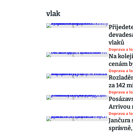
vlak
Přijedet
devadesá
vlaků
Doprava a lo
Na kolej
cenám b
Doprava a lo
Rozladěn
za 142 m
Doprava a lo
Posázavsk
Arrivou
Doprava a lo
Jančura s
správně,