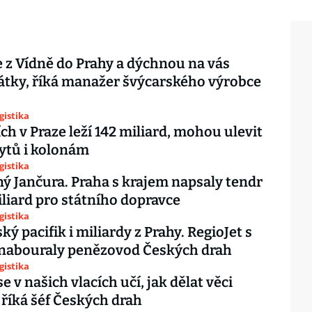
e z Vídně do Prahy a dýchnou na vás
tky, říká manažer švýcarského výrobce
gistika
ích v Praze leží 142 miliard, mohou ulevit
ytů i kolonám
gistika
ý Jančura. Praha s krajem napsaly tendr
iliard pro státního dopravce
gistika
ý pacifik i miliardy z Prahy. RegioJet s
 nabouraly penězovod Českých drah
gistika
e v našich vlacích učí, jak dělat věci
 říká šéf Českých drah