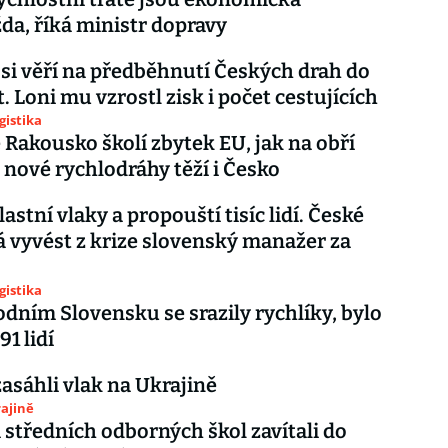
da, říká ministr dopravy
 si věří na předběhnutí Českých drah do
. Loni mu vzrostl zisk i počet cestujících
gistika
Rakousko školí zbytek EU, jak na obří
Z nové rychlodráhy těží i Česko
lastní vlaky a propouští tisíc lidí. České
 vyvést z krize slovenský manažer za
gistika
dním Slovensku se srazily rychlíky, bylo
1 lidí
asáhli vlak na Ukrajině
ajině
 středních odborných škol zavítali do