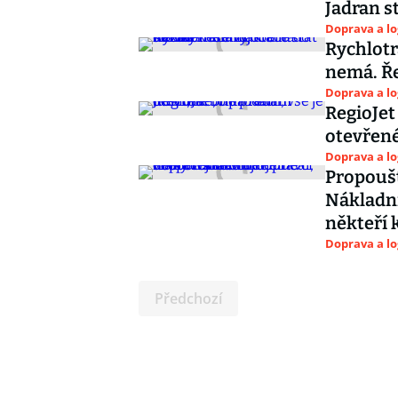
Jadran s
Doprava a lo
Rychlotr
nemá. Ř
Doprava a lo
RegioJet
otevřené
Doprava a lo
Propoušt
Nákladní
někteří 
Doprava a lo
Předchozí