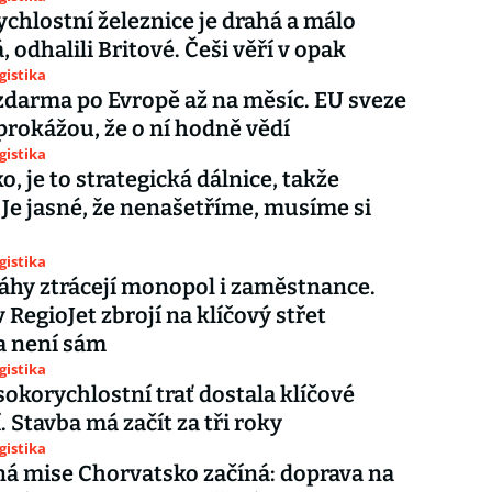
chlostní železnice je drahá a málo
 odhalili Britové. Češi věří v opak
gistika
darma po Evropě až na měsíc. EU sveze
 prokážou, že o ní hodně vědí
gistika
o, je to strategická dálnice, takže
 Je jasné, že nenašetříme, musíme si
gistika
áhy ztrácejí monopol i zaměstnance.
 RegioJet zbrojí na klíčový střet
a není sám
gistika
sokorychlostní trať dostala klíčové
. Stavba má začít za tři roky
gistika
ná mise Chorvatsko začíná: doprava na