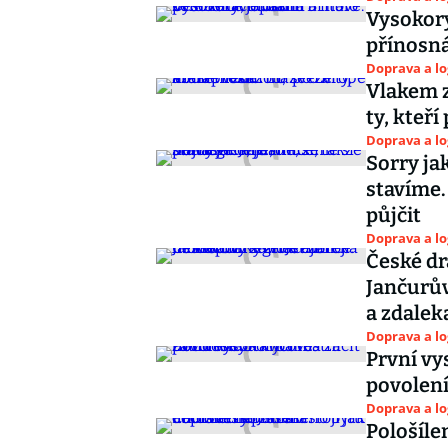
Vysokory
přínosná,
Doprava a lo
Vlakem z
ty, kteří
Doprava a lo
Sorry jak
stavíme.
půjčit
Doprava a lo
České dr
Jančurův
a zdalek
Doprava a lo
První vy
povolení
Doprava a lo
Pološíle