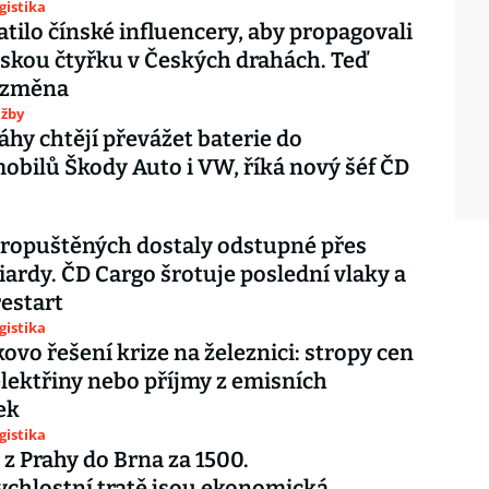
gistika
atilo čínské influencery, aby propagovali
skou čtyřku v Českých drahách. Teď
í změna
užby
áhy chtějí převážet baterie do
obilů Škody Auto i VW, říká nový šéf ČD
ropuštěných dostaly odstupné přes
liardy. ČD Cargo šrotuje poslední vlaky a
restart
gistika
ovo řešení krize na železnici: stropy cen
elektřiny nebo příjmy z emisních
ek
gistika
 z Prahy do Brna za 1500.
chlostní tratě jsou ekonomická