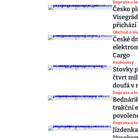
Doprava a lo
Česko pl
Visegrád
přicház
Obchod a sl
České dr
elektrom
Cargo
Rozhovory
Stovky p
čtvrt mi
doufá v 
Doprava a lo
Bednárik
trakční 
povolen
Doprava a lo
Jízdenka
Vysokory