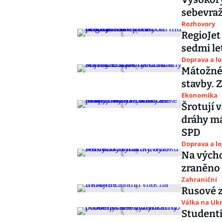
sebevraž
Rozhovory
RegioJet
sedmi let
Doprava a lo
Mátožné 
stavby. 
Ekonomika
Šrotují v
dráhy má
SPD
Doprava a lo
Na výcho
zraněno 9
Zahraniční
Rusové z
Válka na Ukr
Studenti