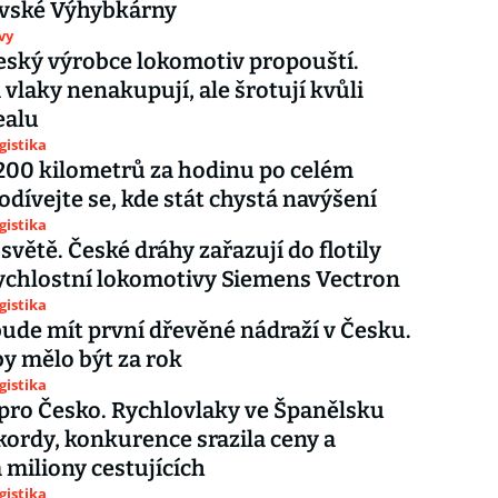
ovské Výhybkárny
vy
eský výrobce lokomotiv propouští.
 vlaky nenakupují, ale šrotují kvůli
ealu
gistika
200 kilometrů za hodinu po celém
odívejte se, kde stát chystá navýšení
gistika
světě. České dráhy zařazují do flotily
ychlostní lokomotivy Siemens Vectron
gistika
ude mít první dřevěné nádraží v Česku.
y mělo být za rok
gistika
 pro Česko. Rychlovlaky ve Španělsku
ekordy, konkurence srazila ceny a
a miliony cestujících
gistika