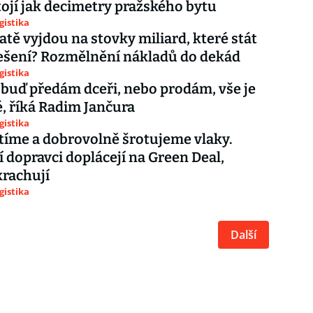
tojí jak decimetry pražského bytu
gistika
atě vyjdou na stovky miliard, které stát
ešení? Rozmělnění nákladů do dekád
gistika
 buď předám dceři, nebo prodám, vše je
, říká Radim Jančura
gistika
íme a dobrovolně šrotujeme vlaky.
 dopravci doplácejí na Green Deal,
krachují
gistika
Další