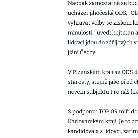
Naopak samostatně se bude 
ucházet jihočeská ODS. "O
vyhrávat volby se ziskem k
minulosti," uvedl hejtman 
lidovci jdou do zářijových
jižní Čechy.
V Plzeňském kraji se ODS d
starosty, stejně jako před č
novém subjektu Pro náš kra
S podporou TOP 09 míří do 
Karlovarském kraji. Je to 
kandidovala s lidovci, zatí