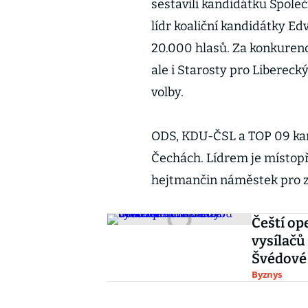
sestavili kandidátku Společ
lídr koaliční kandidátky E
20.000 hlasů. Za konkurenc
ale i Starosty pro Liberecký
volby.
ODS, KDU-ČSL a TOP 09 kandi
Čechách. Lídrem je místop
hejtmančin náměstek pro zd
Čeští op
vysílačů
Švédové
Byznys