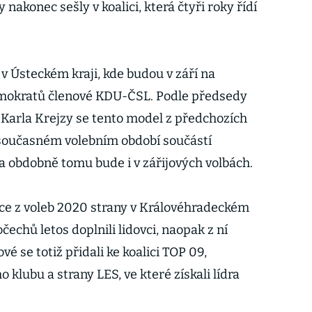
nakonec sešly v koalici, která čtyři roky řídí
 v Ústeckém kraji, kde budou v září na
mokratů členové KDU-ČSL. Podle předsedy
Karla Krejzy se tento model z předchozích
v současném volebním období součástí
a obdobně tomu bude i v zářijových volbách.
lice z voleb 2020 strany v Královéhradeckém
čechů letos doplnili lidovci, naopak z ní
é se totiž přidali ke koalici TOP 09,
lubu a strany LES, ve které získali lídra