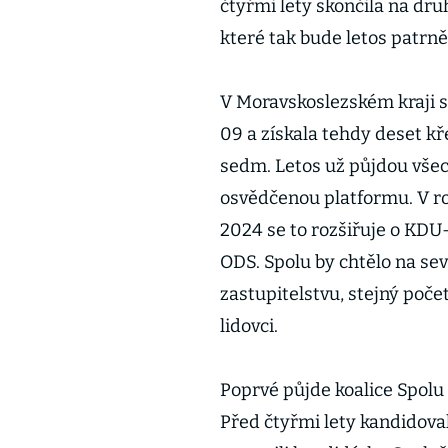
čtyřmi lety skončila na dr
které tak bude letos patrně
V Moravskoslezském kraji se
09 a získala tehdy deset kř
sedm. Letos už půjdou všech
osvědčenou platformu. V ro
2024 se to rozšiřuje o KDU
ODS. Spolu by chtělo na se
zastupitelstvu, stejný poč
lidovci.
Poprvé půjde koalice Spolu 
Před čtyřmi lety kandidova