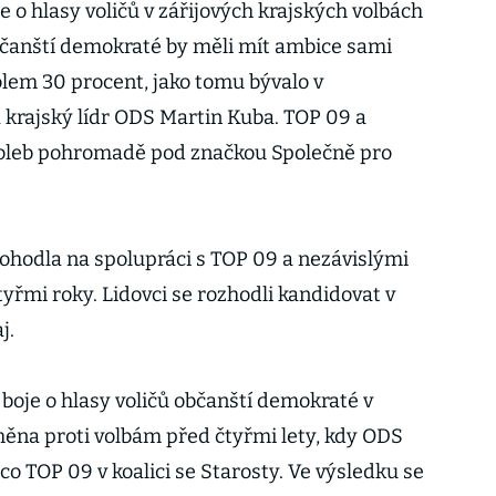
o hlasy voličů v zářijových krajských volbách
bčanští demokraté by měli mít ambice sami
olem 30 procent, jako tomu bývalo v
a krajský lídr ODS Martin Kuba. TOP 09 a
 voleb pohromadě pod značkou Společně pro
ohodla na spolupráci s TOP 09 a nezávislými
tyřmi roky. Lidovci se rozhodli kandidovat v
j.
boje o hlasy voličů občanští demokraté v
změna proti volbám před čtyřmi lety, kdy ODS
mco TOP 09 v koalici se Starosty. Ve výsledku se