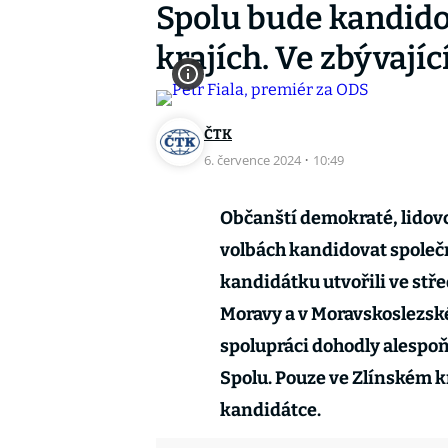
Spolu bude kandido
krajích. Ve zbývajíc
ČTK
6. července 2024
·
10:49
Občanští demokraté, lidovc
volbách kandidovat společ
kandidátku utvořili ve stř
Moravy a v Moravskoslezském
spolupráci dohodly alespoň 
Spolu. Pouze ve Zlínském kr
kandidátce.