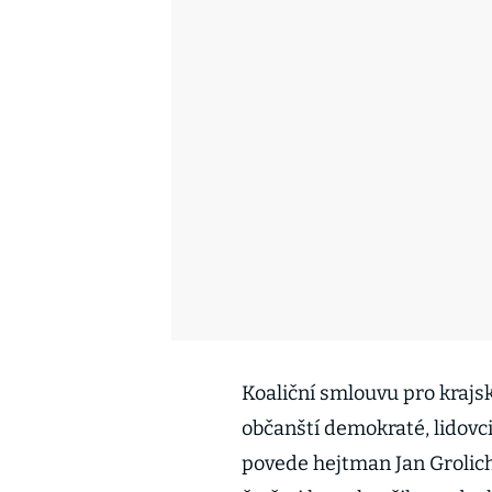
Koaliční smlouvu pro krajs
občanští demokraté, lidovc
povede hejtman Jan Grolich