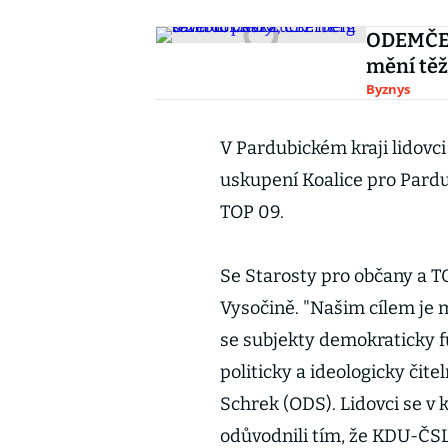
ODEMČEN
mění těž
Byznys
V Pardubickém kraji lidovci
uskupení Koalice pro Pardub
TOP 09.
Se Starosty pro občany a T
Vysočině. "Našim cílem je m
se subjekty demokraticky f
politicky a ideologicky čite
Schrek (ODS). Lidovci se v 
odůvodnili tím, že KDU-ČSL