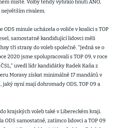
uhém místě. Volby tehdy vyhrálo hnutí ANO,
 největším rivalem.
 ODS minule ucházela o voliče v koalici s TOP
esel, samostatně kandidující lidovci měli
ny tři strany do voleb společně. "Jedná se o
ce 2020 jsme spolupracovali s TOP 09, v roce
-ČSL," uvedl lídr kandidátky Radek Kaňa z
veru Moravy získat minimálně 17 mandátů v
et, jaký nyní mají dohromady ODS, TOP 09 a
do krajských voleb také v Libereckém kraji.
la ODS samostatně, zatímco lidovci a TOP 09