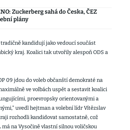
O: Zuckerberg sahá do Česka, ČEZ
ební plány
 tradičně kandidují jako vedoucí součást
ický kraj. Koalici tak utvořily alespoň ODS a
OP 09 jdou do voleb občanští demokraté na
aximálně ve volbách uspět a sestavit koalici
ungujícími, proevropsky orientovanými a
lnými," uvedl hejtman a volební lídr Vítězslav
kraji rozhodli kandidovat samostatně, což
 má na Vysočině vlastní silnou voličskou