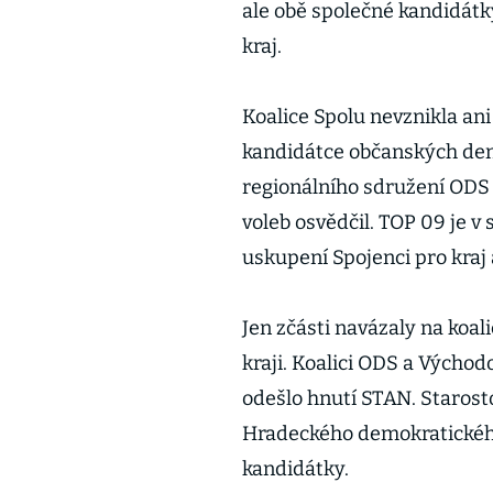
ale obě společné kandidátky 
kraj.
Koalice Spolu nevznikla ani
kandidátce občanských de
regionálního sdružení ODS 
voleb osvědčil. TOP 09 je 
uskupení Spojenci pro kraj 
Jen zčásti navázaly na koa
kraji. Koalici ODS a Východo
odešlo hnutí STAN. Starostov
Hradeckého demokratického k
kandidátky.