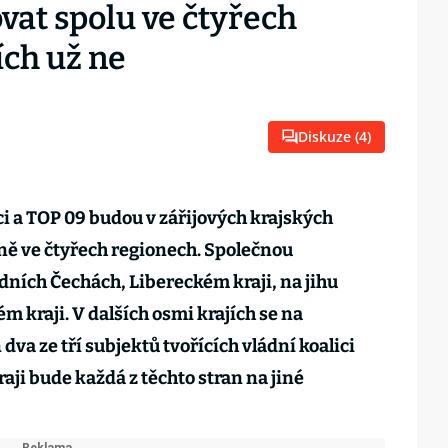
vat spolu ve čtyřech
ích už ne
Diskuze (
4
)
i a TOP 09 budou v zářijových krajských
ně ve čtyřech regionech. Společnou
edních Čechách, Libereckém kraji, na jihu
 kraji. V dalších osmi krajích se na
dva ze tří subjektů tvořících vládní koalici
aji bude každá z těchto stran na jiné