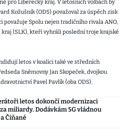
ně pro Liberecký kraj. V letošních volbách by
dvard Kožušník (ODS) považoval za úspěch zisk
i považuje Spolu nejen tradičního rivala ANO,
 kraj (SLK), kteří vyhráli poslední troje krajské
dují letos v koalici také ve středních
ředseda Sněmovny Jan Skopeček, dvojkou
ravotnictví Pavel Pavlík (oba ODS).
erátoři letos dokončí modernizaci
 za miliardy. Dodávkám 5G vládnou
 a Číňané