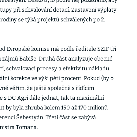
Šebestyán. Česko bylo podle něj požádáno, aby
stupy při schvalování dotací. Zastavení výplaty
rodiny se týká projektů schválených po 2.
od Evropské komise má podle ředitele SZIF tři
tu zájmů Babiše. Druhá část analyzuje obecné
, schvalovací procesy a efektivitu nákladů.
ní korekce ve výši pěti procent. Pokud (by o
vně věřím, že ještě společně s řídícím
 s DG Agri dále jednat, tak ta maximální
ent by byla zhruba kolem 150 až 170 milionů
ferenci Šebestyán.
Třetí část se zabývá
nistra Tomana.