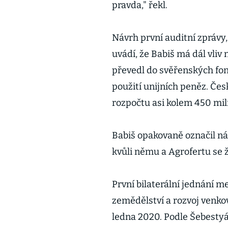
pravda," řekl.
Návrh první auditní zprávy
uvádí, že Babiš má dál vliv
převedl do svěřenských fon
použití unijních peněz. Čes
rozpočtu asi kolem 450 mili
Babiš opakovaně označil ná
kvůli němu a Agrofertu se 
První bilaterální jednání m
zemědělství a rozvoj venko
ledna 2020. Podle Šebestyá