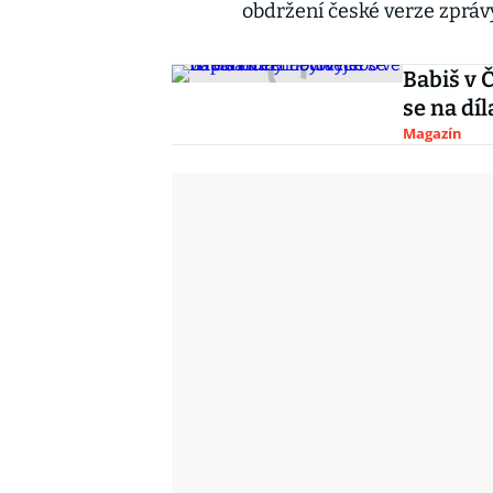
obdržení české verze zpráv
Babiš v 
se na dí
Magazín