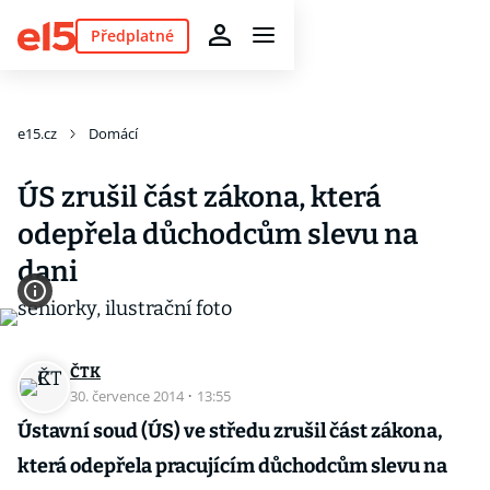
Předplatné
e15.cz
Domácí
ÚS zrušil část zákona, která
odepřela důchodcům slevu na
dani
ČTK
30. července 2014
·
13:55
Ústavní soud (ÚS) ve středu zrušil část zákona,
která odepřela pracujícím důchodcům slevu na