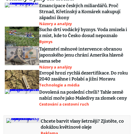
Emancipace českých miliardářů. Proč
Strnad, Křetínský a Komárek nakupují
západní ikony
Názory a analýzy
Sucho drtí vodácký byznys. Voda zmizela i
z míst, kde to Česko dosud nepoznalo
Byznys
Tajemství měnové intervence: obranou
japonského jenu chrání Amerika hlavně
sama sebe
Názory a analýzy
Evropě hrozí rychlá dezertifikace. Do roku
2040 zasáhne i Polabí a jižní Moravu
Technologie a média
Dovolená na poslední chvíli? Tahle země
nabízí moře jako Maledivy za zlomek ceny
Cestování a cestovní ruch
Chcete barvit vlasy šetrněji? Zjistěte, co
dokážou květinové oleje
Reklama