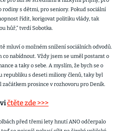
ce pro lidi se středními a nízkými příjmy, pro
o rodiny s dětmi, pro seniory. Pokud sociální
nost řídit, korigovat politiku vlády, tak
ou hůř,“ tvrdí Sobotka.
tě mluví o možném snížení sociálních odvodů.
em co nabídnout. Vždy jsem se uměl postarat o
nance a taky o sebe. A myslím, že bych se o
 republiku s deseti miliony členů, taky byl
il začátkem prosince v rozhovoru pro Deník.
ovi
čtěte zde >>>
olbách před třemi lety hnutí ANO odčerpalo