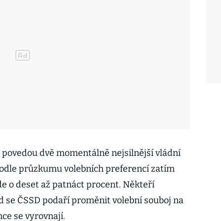
oj povedou dvě momentálně nejsilnější vládní
podle průzkumu volebních preferencí zatím
de o deset až patnáct procent. Někteří
kud se ČSSD podaří proměnit volební souboj na
nce se vyrovnají.