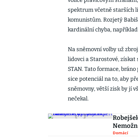
voliče pravicovým stranám, t
spektrum včetně starších lid
komunistům. Rozjetý Babišů
kardinální chyba, například
Na sněmovní volby už zbrojí
lidovci a Starostové, získat
STAN. Tato formace, bráno 
sice potenciál na to, aby p
sněmovny, větší zisk by jí
nečekal.
Robejšek
Nemožné
Domácí