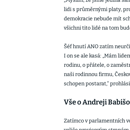
„Myslím, že jsme jediná šan
lidi s průměrnými platy, pr
demokracie nebude mít schop
všichni tito lidé na tom bud
Šéf hnutí ANO zatím neurči
I on se ale kasá: „Mám lid
rodinu, o přátele, o zaměst
naši rodinnou firmu, Českou
schopen postarat,“ prohlás
Vše o Andreji Babiš
Zatímco v parlamentních v