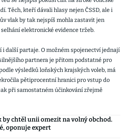
eď se nejspíš pokusí cílit na široké voličské
í. Těch, kteří dávali hlasy nejen ČSSD, ale i
v vlak by tak nejspíš mohla zastavit jen
 selhání elektronické evidence tržeb.
 i další partaje. O možném spojenectví jednají
 silnějšího partnera je přitom podstatné pro
podle výsledků loňských krajských voleb, má
řekročila pětiprocentní hranici pro vstup do
 však při samostatném účinkování zřejmě
 by chtěl unii omezit na volný obchod.
, oponuje expert