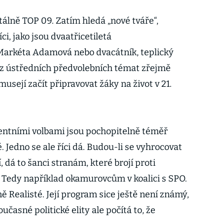
tálně TOP 09. Zatím hledá „nové tváře“,
i, jako jsou dvaatřicetiletá
arkéta Adamová nebo dvacátník, teplický
 z ústředních předvolebních témat zřejmě
musejí začít připravovat žáky na život v 21.
ntními volbami jsou pochopitelně téměř
 Jedno se ale říci dá. Budou-li se vyhrocovat
 dá to šanci stranám, které brojí proti
. Tedy například okamurovcům v koalici s SPO.
ně Realisté. Její program sice ještě není známý,
asné politické elity ale počítá to, že