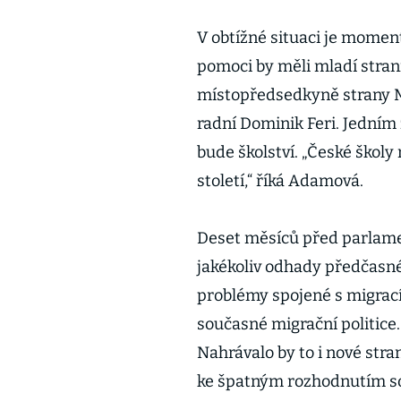
V obtížné situaci je momen
pomoci by měli mladí straníc
místopředsedkyně strany M
radní Dominik Feri. Jedním
bude školství. „České školy 
století,“ říká Adamová.
Deset měsíců před parlame
jakékoliv odhady předčasné.
problémy spojené s migrací,
současné migrační politice
Nahrávalo by to i nové stra
ke špatným rozhodnutím souč