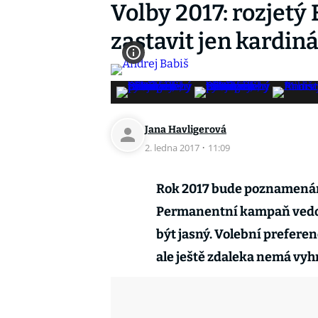
Volby 2017: rozjetý
zastavit jen kardin
Jana Havligerová
2. ledna 2017
·
11:09
Rok 2017 bude poznamená
Permanentní kampaň vedou p
být jasný. Volební prefere
ale ještě zdaleka nemá vyh