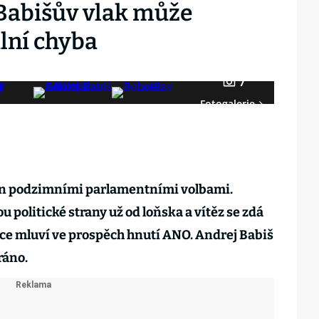
 Babišův vlak může
ální chyba
7
Fotogalerie
n podzimními parlamentními volbami.
olitické strany už od loňska a vítěz se zdá
nce mluví ve prospěch hnutí ANO. Andrej Babiš
ráno.