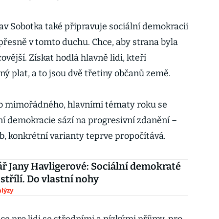
av Sobotka také připravuje sociální demokracii
 přesně v tomto duchu. Chce, aby strana byla
ovější. Získat hodlá hlavně lidi, kteří
 plat, a to jsou dvě třetiny občanů země.
o mimořádného, hlavními tématy roku se
ní demokracie sází na progresivní zdanění –
b, konkrétní varianty teprve propočítává.
 Jany Havligerové: Sociální demokraté
střílí. Do vlastní nohy
lýzy