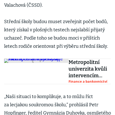
Valachová (ČSSD).
Střední školy budou muset zveřejnit počet bodů,
který získal v plošných testech nejslabší přijatý
uchazeč. Podle toho se budou moci v příštích
letech rodiče orientovat při výběru střední školy.
Metropolitní
univerzita kvůli
intervencím
zvyšuje školné,
Finance a bankovnictví
ostatní vyčkávají
„Naši situaci to komplikuje, a to můžu říct
za lecjakou soukromou školu,“ prohlásil Petr
Hopfinger, ředitel Gymnázia Duhovka, osmiletého