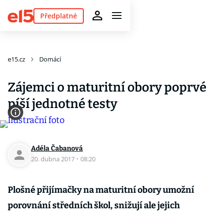
Předplatné
e15.cz
Domácí
Zájemci o maturitní obory poprvé
píší jednotné testy
Adéla Čabanová
20. dubna 2017
·
08:20
Plošné přijímačky na maturitní obory umožní
porovnání středních škol, snižují ale jejich