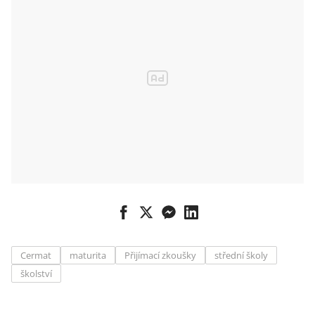
é univerzity
Cermat
maturita
Přijímací zkoušky
střední školy
školství