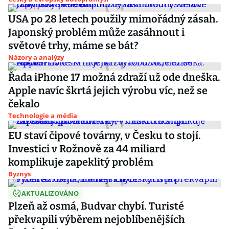
USA po 28 letech použily mimořádný zásah.
Japonský problém může zasáhnout i
světové trhy, máme se bát?
Názory a analýzy
Řada iPhone 17 možná zdraží už ode dneška.
Apple navíc škrtá jejich výrobu víc, než se
čekalo
Technologie a média
EU staví čipové továrny, v Česku to stojí.
Investici v Rožnově za 44 miliard
komplikuje zapeklitý problém
Byznys
AKTUALIZOVÁNO
Plzeň až osmá, Budvar chybí. Turisté
překvapili výběrem nejoblíbenějších