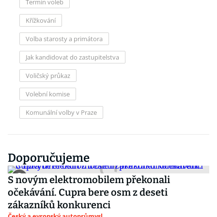
Termín voleb
Křížkování
Volba starosty a primátora
Jak kandidovat do zastupitelstva
Voličský průkaz
Volební komise
Komunální volby v Praze
Doporučujeme
S novým elektromobilem překonali
očekávání. Cupra bere osm z deseti
zákazníků konkurenci
Český a evropský autoprůmysl