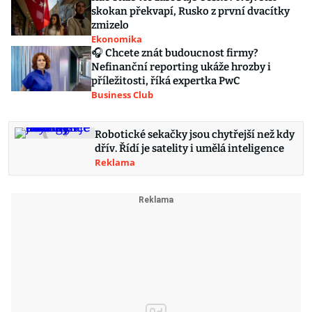
skokan překvapí, Rusko z první dvacítky
zmizelo
Ekonomika
🎧 Chcete znát budoucnost firmy?
Nefinanční reporting ukáže hrozby i
příležitosti, říká expertka PwC
Business Club
Robotické sekačky jsou chytřejší než kdy
dřív. Řídí je satelity i umělá inteligence
Reklama