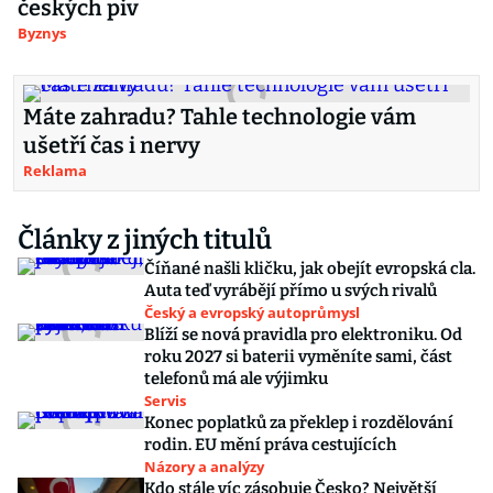
českých piv
Byznys
Máte zahradu? Tahle technologie vám
ušetří čas i nervy
Reklama
Články z jiných titulů
Číňané našli kličku, jak obejít evropská cla.
Auta teď vyrábějí přímo u svých rivalů
Český a evropský autoprůmysl
Blíží se nová pravidla pro elektroniku. Od
roku 2027 si baterii vyměníte sami, část
telefonů má ale výjimku
Servis
Konec poplatků za překlep i rozdělování
rodin. EU mění práva cestujících
Názory a analýzy
Kdo stále víc zásobuje Česko? Největší