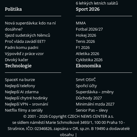
6 lehkých letních salátů
Politika
Sport 2026
Nová superdávka: kdo na ní
MMA
dosáhne?
Fotbal 2026/27
Sjezd sudetských Němců
Hokej 2026
Proč vláda zavádí EET?
Tenis 2026
Padni komu padni
F1 2026
Výpověď z práce vzor
Atletika 2026
Divoký kačer
Cyklistika 2026
Technologie
Ekonomika
SpaceX na burze
Smrt OSVČ
Nejlepší telefony
Spořicí účty
Nejlepší AI zdarma
Superdávka – změny
Nejlepší chytré hodinky
Důchody 2027
Nejlepší VPN – srovnání
Minimální mzda 2027
Netflix filmy a seriály
Senior Pas – slevy
© 2001 - 2026 Copyright
CZECH NEWS CENTER a.s.
se sídlem náměstí Marie Schmolkové 3493/1, 100 00 Praha 10 -
Strašnice, IČO: 02346826, zapsána v OR, sp.zn. B 19490 a dodavatelé
obsahu