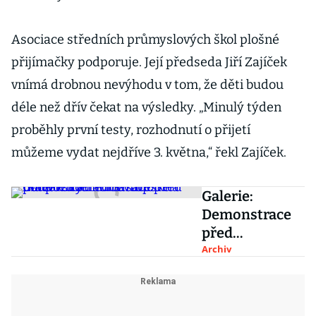
Asociace středních průmyslových škol plošné
přijímačky podporuje. Její předseda Jiří Zajíček
vnímá drobnou nevýhodu v tom, že děti budou
déle než dřív čekat na výsledky. „Minulý týden
proběhly první testy, rozhodnutí o přijetí
můžeme vydat nejdříve 3. května,“ řekl Zajíček.
Galerie:
Demonstrace
před
maďarskou
Archiv
ambasádou na
podporu
Středoevropsk