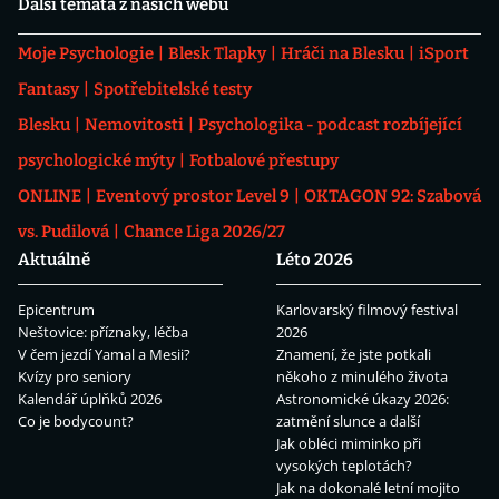
Další témata z našich webů
Moje Psychologie
Blesk Tlapky
Hráči na Blesku
iSport
Fantasy
Spotřebitelské testy
Blesku
Nemovitosti
Psychologika - podcast rozbíjející
psychologické mýty
Fotbalové přestupy
ONLINE
Eventový prostor Level 9
OKTAGON 92: Szabová
vs. Pudilová
Chance Liga 2026/27
Aktuálně
Léto 2026
Epicentrum
Karlovarský filmový festival
Neštovice: příznaky, léčba
2026
V čem jezdí Yamal a Mesii?
Znamení, že jste potkali
Kvízy pro seniory
někoho z minulého života
Kalendář úplňků 2026
Astronomické úkazy 2026:
Co je bodycount?
zatmění slunce a další
Jak obléci miminko při
vysokých teplotách?
Jak na dokonalé letní mojito