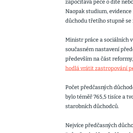
započítává péče o dítě nebo
Naopak studium, evidence n
důchodu třetího stupně se
Ministr práce a sociálních 
současném nastavení předč
především na část reformy
hodlá vrátit zastropování p
Počet předčasných důchodců
bylo téměř 765,5 tisíce a tv
starobních důchodců.
Nejvíce předčasných důcho