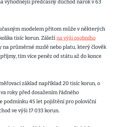
 na výhodnější předčasný důchod nárok v 63
oučasným modelem přitom může v některých
lika tisíc korun. Záleží
na výši osobního
dy na průměrné mzdě nebo platu, který člověk
 příjmy, tím více peněz od státu až do konce
ěřovací základ například 20 tisíc korun, o
dva roky před dosažením řádného
 podmínku 45 let pojištění pro poloviční
chod ve výši 17 033 korun.