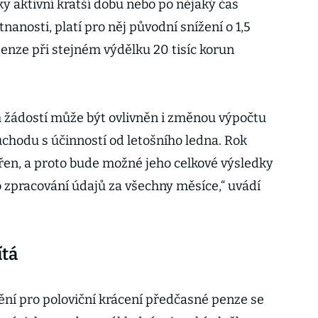
y aktivní kratší dobu nebo po nějaký čas
anosti, platí pro něj původní snížení o 1,5
enze při stejném výdělku 20 tisíc korun
 žádostí může být ovlivněn i změnou výpočtu
hodu s účinností od letošního ledna. Rok
en, a proto bude možné jeho celkové výsledky
o zpracování údajů za všechny měsíce,“ uvádí
ítá
tění pro poloviční krácení předčasné penze se