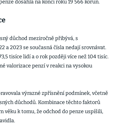
enze dosáhla na konci roku 19 566 korun.
ce
asný důchod meziročně přibývá, s
2 a 2023 se současná čísla nedají srovnávat.
5 tisíce lidí a o rok později více než 104 tisíc.
 valorizace penzí v reakci na vysokou
pravovala výrazné zpřísnění podmínek, včetně
časných důchodů. Kombinace těchto faktorů
m věku k tomu, že odchod do penze uspíšili,
avidla.