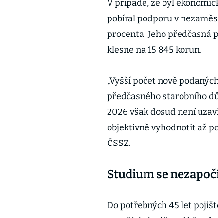
V případě, že byl ekonomick
pobíral podporu v nezaměstn
procenta. Jeho předčasná p
klesne na 15 845 korun.
„Vyšší počet nově podaných
předčasného starobního důc
2026 však dosud není uzavř
objektivně vyhodnotit až p
ČSSZ.
Studium se nezapoč
Do potřebných 45 let pojiš