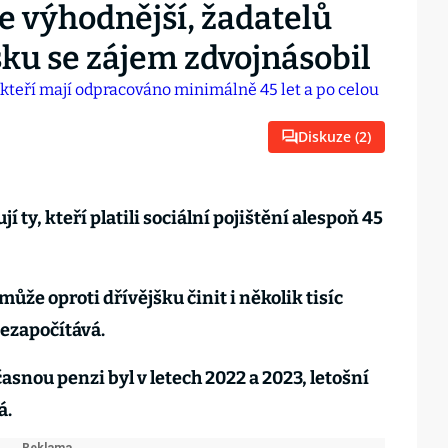
e výhodnější, žadatelů
sku se zájem zdvojnásobil
Diskuze (
2
)
 ty, kteří platili sociální pojištění alespoň 45
ůže oproti dřívějšku činit i několik tisíc
nezapočítává.
snou penzi byl v letech 2022 a 2023, letošní
á.