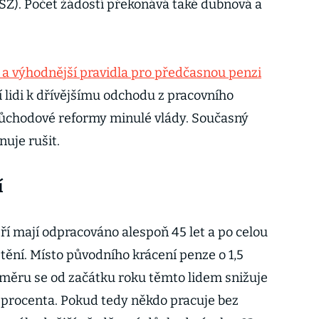
SZ). Počet žádostí překonává také dubnová a
.
 a výhodnější pravidla pro předčasnou penzi
í lidi k dřívějšímu odchodu z pracovního
důchodové reformy minulé vlády. Současný
nuje rušit.
í
ří mají odpracováno alespoň 45 let a po celou
štění. Místo původního krácení penze o 1,5
měru se od začátku roku těmto lidem snižuje
5 procenta. Pokud tedy někdo pracuje bez