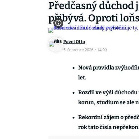
Předčasný důchod j
přibývá. Oproti loň
Pavel Otto
5. července 2026
·
14:00
Nová pravidla zvýhodňují
let.
Rozdíl ve výši důchodu m
korun, studium se ale 
Rekordní zájem o předča
rok tato čísla nepřekon