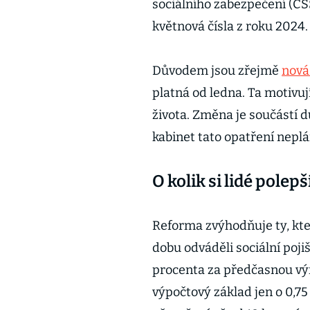
sociálního zabezpečení (ČS
květnová čísla z roku 2024
Důvodem jsou zřejmě
nová
platná od ledna. Ta motivuj
života. Změna je součástí 
kabinet tato opatření neplá
O kolik si lidé polepš
Reforma zvýhodňuje ty, kte
dobu odváděli sociální poji
procenta za předčasnou vý
výpočtový základ jen o 0,7