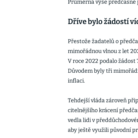
Průměrná výše předčasné p
Dříve bylo žádostí ví
Přestože žadatelů o předč
mimořádnou vlnou z let 202
V roce 2022 podalo žádost 73,
Důvodem byly tři mimořádné
inflaci.
Tehdejší vláda zároveň při
citelnějšího krácení před
vedla lidi v předdůchodové
aby ještě využili původní pr