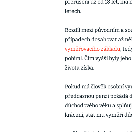
přerušení už od 18 let, má
letech.
Rozdíl mezi původním a s
případech dosahovat až něko
vyměřovacího základu
, te
pobíral. Čím vyšší byly jeho
života získá.
Pokud má člověk osobní vym
předčasnou penzi požádá 
důchodového věku a splňuje
krácení, stát mu vyměří dů