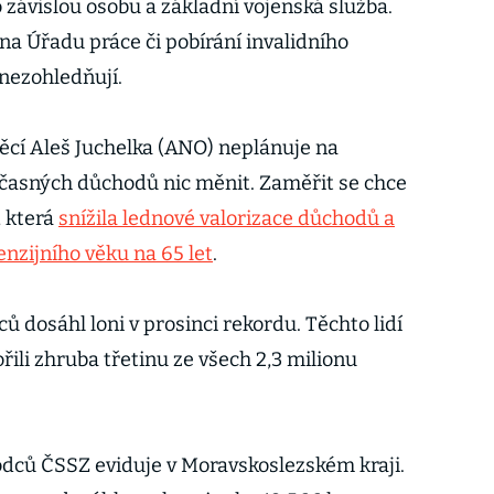
 závislou osobu a základní vojenská služba.
a Úřadu práce či pobírání invalidního
 nezohledňují.
věcí Aleš Juchelka (ANO) neplánuje na
asných důchodů nic měnit. Zaměřit se chce
, která
snížila lednové valorizace důchodů a
enzijního věku na 65 let
.
 dosáhl loni v prosinci rekordu. Těchto lidí
ořili zhruba třetinu ze všech 2,3 milionu
dců ČSSZ eviduje v Moravskoslezském kraji.