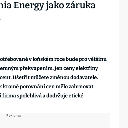
ia Energy jako záruka
í
potřebované v loňském roce bude pro většinu
jemným překvapením. Jen ceny elektřiny
ocent. Ušetřit můžete změnou dodavatele.
k kromě porovnání cen mělo zahrnovat
á firma spolehlivá a dodržuje etické