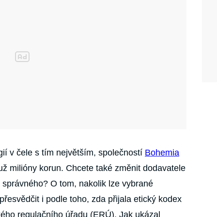
gií v čele s tím největším, společností
Bohemia
 už milióny korun. Chcete také změnit dodavatele
o správného? O tom, nakolik lze vybrané
přesvědčit i podle toho, zda přijala etický kodex
kého regulačního úřadu (ERÚ). Jak ukázal