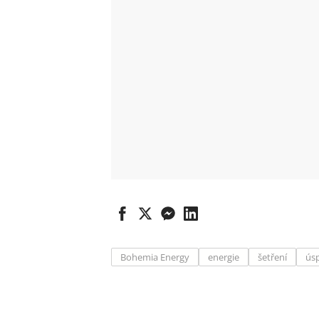
Bohemia Energy
energie
šetření
ús