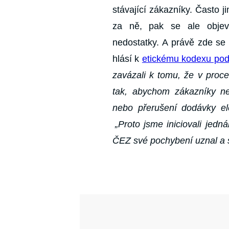
stávající zákazníky. Často 
za ně, pak se ale objevil
nedostatky. A právě zde se 
hlásí k
etickému kodexu po
zavázali k tomu, že v pro
tak, abychom zákazníky ne
nebo přerušení dodávky ele
„Proto jsme iniciovali jed
ČEZ své pochybení uznal a sl