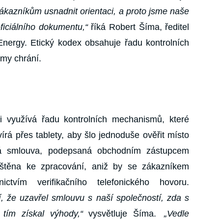
ákazníkům usnadnit orientaci, a proto jsme naše
ficiálního dokumentu,“
říká Robert Šíma, ředitel
ergy. Etický kodex obsahuje řadu kontrolních
rmy chrání.
i využívá řadu kontrolních mechanismů, které
írá přes tablety, aby šlo jednoduše ověřit místo
ká smlouva, podepsaná obchodním zástupcem
štěna ke zpracování, aniž by se zákazníkem
ictvím verifikačního telefonického hovoru.
í, že uzavřel smlouvu s naší společností, zda s
 tím získal výhody,“
vysvětluje Šíma.
„Vedle