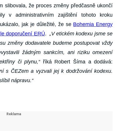
jim slibovala, že proces změny předčasně ukončí
y v administrativním zajištění tohoto kroku
ukázalo, jak je důležité, že se
Bohemia Energy
dle doporučení ERÚ
.
„V etickém kodexu jsme se
cesu změny dodavatele budeme postupovat vždy
vystavili žádným sankcím, ani riziku omezení
ktřiny či plynu,“
říká Robert Šíma a dodává:
nání s ČEZem a vyzvali jej k dodržování kodexu.
íbil nápravu.“