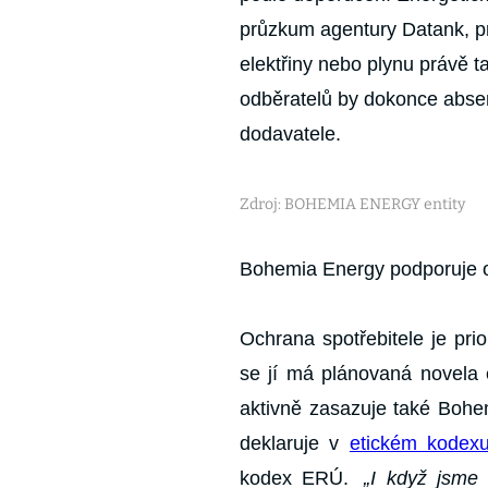
průzkum agentury Datank, pro t
elektřiny nebo plynu právě t
odběratelů by dokonce abs
dodavatele.
Zdroj: BOHEMIA ENERGY entity
Bohemia Energy podporuje o
Ochrana spotřebitele je prio
se jí má plánovaná novela 
aktivně zasazuje také Bohe
deklaruje v
etickém kodex
kodex ERÚ.
„I když jsme 