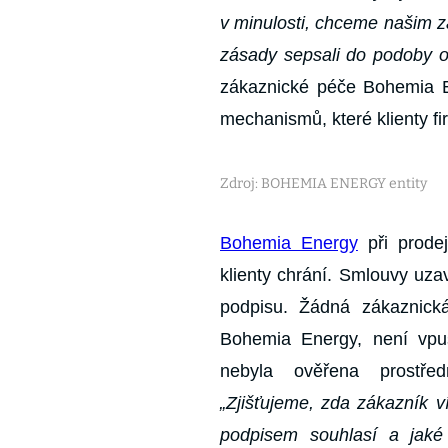
v minulosti, chceme našim z
zásady sepsali do podoby o
zákaznické péče Bohemia En
mechanismů, které klienty fi
Zdroj: BOHEMIA ENERGY entity
Bohemia Energy
při prodej
klienty chrání. Smlouvy uzav
podpisu. Žádná zákaznic
Bohemia Energy, není vpu
nebyla ověřena prostředn
„Zjišťujeme, zda zákazník v
podpisem souhlasí a jaké