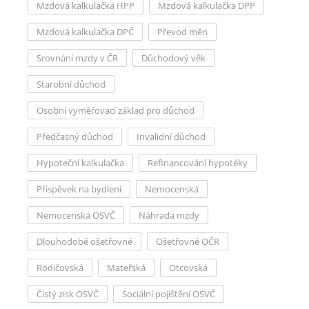
Mzdová kalkulačka HPP
Mzdová kalkulačka DPP
Mzdová kalkulačka DPČ
Převod měn
Srovnání mzdy v ČR
Důchodový věk
Starobní důchod
Osobní vyměřovací základ pro důchod
Předčasný důchod
Invalidní důchod
Hypoteční kalkulačka
Refinancování hypotéky
Příspěvek na bydlení
Nemocenská
Nemocenská OSVČ
Náhrada mzdy
Dlouhodobé ošetřovné
Ošetřovné OČR
Rodičovská
Mateřská
Otcovská
Čistý zisk OSVČ
Sociální pojištění OSVČ