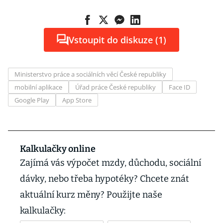
Vstoupit do diskuze (1)
Ministerstvo práce a sociálních věcí České republiky
mobilní aplikace
Úřad práce České republiky
Face ID
Google Play
App Store
Kalkulačky online
Zajímá vás výpočet mzdy, důchodu, sociální
dávky, nebo třeba hypotéky? Chcete znát
aktuální kurz měny? Použijte naše
kalkulačky: