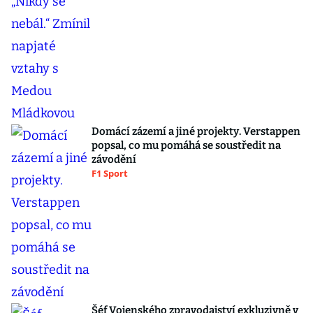
Domácí zázemí a jiné projekty. Verstappen
popsal, co mu pomáhá se soustředit na
závodění
F1 Sport
Šéf Vojenského zpravodajství exkluzivně v