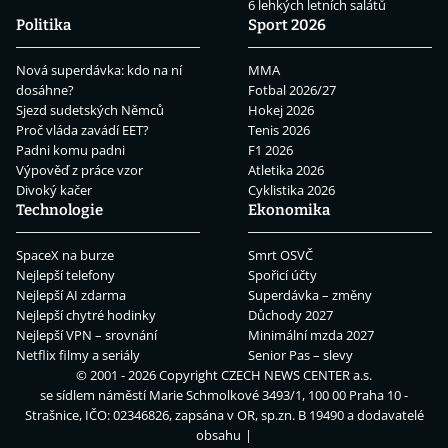
6 lehkých letních salátů
Politika
Sport 2026
Nová superdávka: kdo na ní
MMA
dosáhne?
Fotbal 2026/27
Sjezd sudetských Němců
Hokej 2026
Proč vláda zavádí EET?
Tenis 2026
Padni komu padni
F1 2026
Výpověď z práce vzor
Atletika 2026
Divoký kačer
Cyklistika 2026
Technologie
Ekonomika
SpaceX na burze
Smrt OSVČ
Nejlepší telefony
Spořicí účty
Nejlepší AI zdarma
Superdávka – změny
Nejlepší chytré hodinky
Důchody 2027
Nejlepší VPN – srovnání
Minimální mzda 2027
Netflix filmy a seriály
Senior Pas – slevy
© 2001 - 2026 Copyright
CZECH NEWS CENTER a.s.
se sídlem náměstí Marie Schmolkové 3493/1, 100 00 Praha 10 -
Strašnice, IČO: 02346826, zapsána v OR, sp.zn. B 19490 a dodavatelé
obsahu