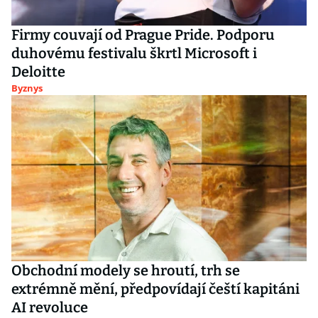
Firmy couvají od Prague Pride. Podporu
duhovému festivalu škrtl Microsoft i
Deloitte
Byznys
Obchodní modely se hroutí, trh se
extrémně mění, předpovídají čeští kapitáni
AI revoluce