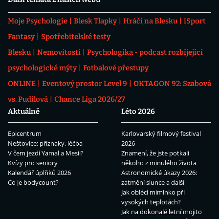
Moje Psychologie
Blesk Tlapky
Hráči na Blesku
iSport
Fantasy
Spotřebitelské testy
Blesku
Nemovitosti
Psychologika - podcast rozbíjející
psychologické mýty
Fotbalové přestupy
ONLINE
Eventový prostor Level 9
OKTAGON 92: Szabová
vs. Pudilová
Chance Liga 2026/27
Aktuálně
Léto 2026
Epicentrum
Karlovarský filmový festival
Neštovice: příznaky, léčba
2026
V čem jezdí Yamal a Mesii?
Znamení, že jste potkali
Kvízy pro seniory
někoho z minulého života
Kalendář úplňků 2026
Astronomické úkazy 2026:
Co je bodycount?
zatmění slunce a další
Jak obléci miminko při
vysokých teplotách?
Jak na dokonalé letní mojito