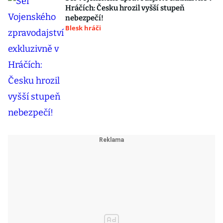
Hráčích: Česku hrozil vyšší stupeň
nebezpečí!
Blesk hráči