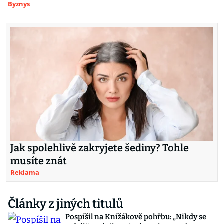
Byznys
Jak spolehlivě zakryjete šediny? Tohle
musíte znát
Reklama
Články z jiných titulů
Pospíšil na Knížákově pohřbu: „Nikdy se