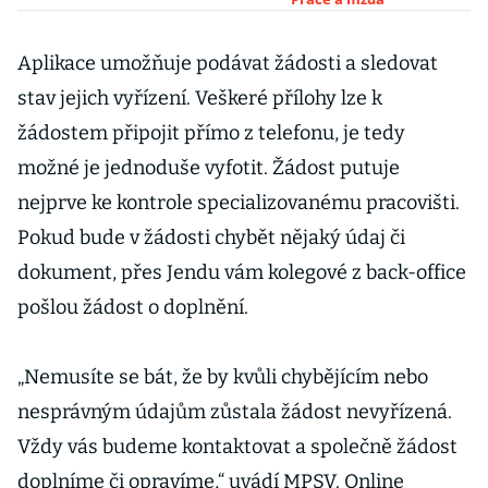
dlouho máte
nárok na
podporu?
Aplikace umožňuje podávat žádosti a sledovat
stav jejich vyřízení. Veškeré přílohy lze k
žádostem připojit přímo z telefonu, je tedy
možné je jednoduše vyfotit. Žádost putuje
nejprve ke kontrole specializovanému pracovišti.
Pokud bude v žádosti chybět nějaký údaj či
dokument, přes Jendu vám kolegové z back-office
pošlou žádost o doplnění.
„Nemusíte se bát, že by kvůli chybějícím nebo
nesprávným údajům zůstala žádost nevyřízená.
Vždy vás budeme kontaktovat a společně žádost
doplníme či opravíme,“ uvádí MPSV. Online