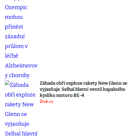
Záhada obří exploze rakety New Glenn se
vyjasňuje. Selhal hlavní ventil kapalného
kyslíku motoru BE-4
Živě.cz