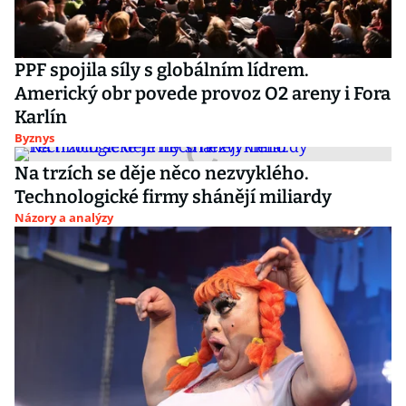
PPF spojila síly s globálním lídrem.
Americký obr povede provoz O2 areny i Fora
Karlín
Byznys
Na trzích se děje něco nezvyklého.
Technologické firmy shánějí miliardy
Názory a analýzy