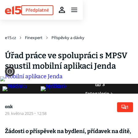
Předplatné
e15.cz
Finexpert
Příspěvky a dávky
Úřad práce ve spolupráci s MPSV
spustil mobilní aplikaci Jenda
3
Fotogalerie
onk
1
29. května 2025
·
12:58
Žádosti o příspěvek na bydlení, přídavek na dítě,