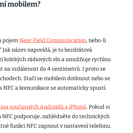
cení mobilem?
á pojem
Near Field Communication
, nebo-li
“ Jak název napovídá, je to bezdrátová
ázi krátkých rádiových vln a umožňuje rychlou
na vzdálenost do 4 centimetrů. I proto se
obchodech. Stačí se mobilem dotknout nebo se
í s NFC a komunikace se automaticky spustí.
šina současných Androidů a iPhonů
. Pokud si
lefon NFC podporuje, nahlédněte do technických
 nutné funkci NFC zapnout v nastavení telefonu.