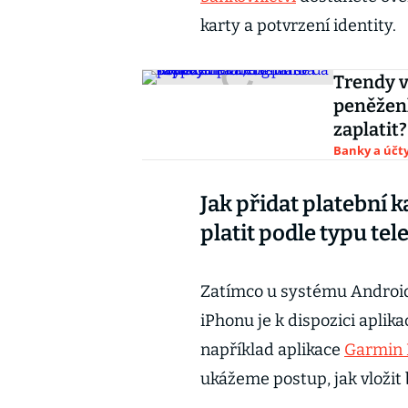
karty a potvrzení identity.
Trendy v
peněženk
zaplatit?
Banky a účt
Jak přidat platební k
platit podle typu te
Zatímco u systému Android s
iPhonu je k dispozici aplika
například aplikace
Garmin 
ukážeme postup, jak vložit b