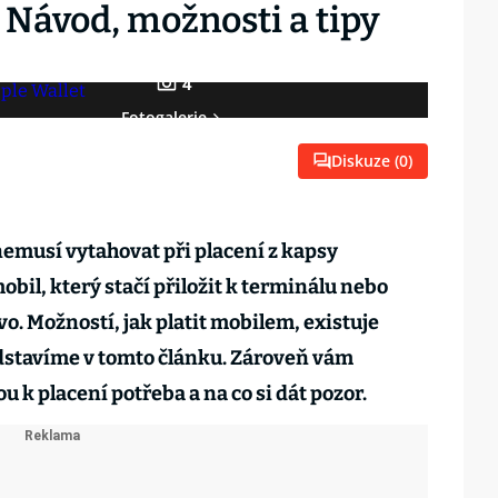
 Návod, možnosti a tipy
4
Fotogalerie
Diskuze (
0
)
 nemusí vytahovat při placení z kapsy
bil, který stačí přiložit k terminálu nebo
vo. Možností, jak platit mobilem, existuje
edstavíme v tomto článku. Zároveň vám
u k placení potřeba a na co si dát pozor.