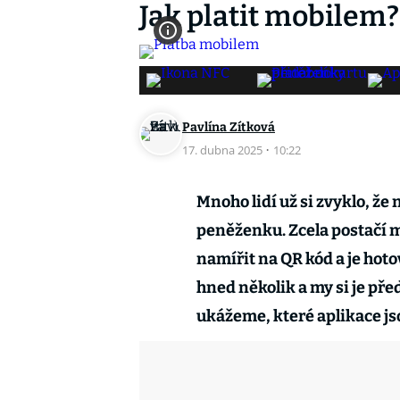
Jak platit mobilem?
Pavlína Zítková
17. dubna 2025
·
10:22
Mnoho lidí už si zvyklo, že
peněženku. Zcela postačí mo
namířit na QR kód a je hoto
hned několik a my si je př
ukážeme, které aplikace jso