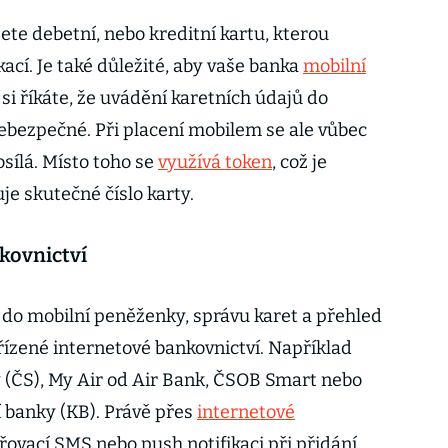
ete debetní, nebo kreditní kartu, kterou
ací. Je také důležité, aby vaše banka
mobilní
i říkáte, že uvádění karetních údajů do
ebezpečné. Při placení mobilem se ale vůbec
sílá. Místo toho se
využívá token
, což je
e skutečné číslo karty.
kovnictví
y do mobilní peněženky, správu karet a přehled
řízené internetové bankovnictví. Například
 (ČS), My Air od Air Bank, ČSOB Smart nebo
 banky (KB). Právě přes
internetové
ovací SMS nebo push notifikaci při přidání