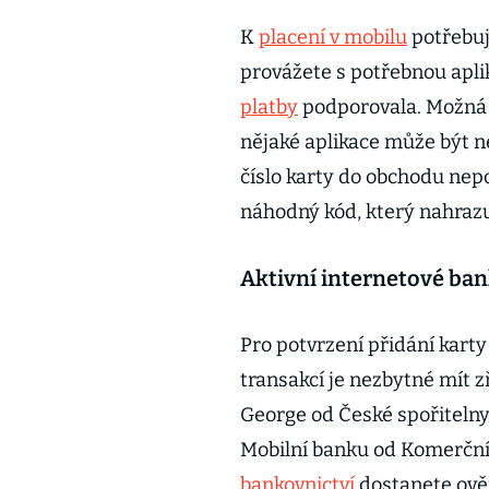
K
placení v mobilu
potřebuj
provážete s potřebnou aplik
platby
podporovala. Možná s
nějaké aplikace může být n
číslo karty do obchodu nepo
náhodný kód, který nahrazuj
Aktivní internetové ban
Pro potvrzení přidání kart
transakcí je nezbytné mít z
George od České spořitelny
Mobilní banku od Komerční
bankovnictví
dostanete ověř