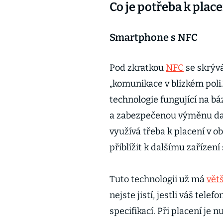
Co je potřeba k pla
Smartphone s NFC
Pod zkratkou
NFC
se skrýv
„komunikace v blízkém poli.
technologie fungující na b
a zabezpečenou výměnu dat 
využívá třeba k placení v 
přiblížit k dalšímu zařízen
Tuto technologii už má
vět
nejste jistí, jestli váš te
specifikací. Při placení je