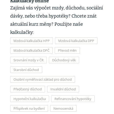
Kalkulačky online
Zajímá vás výpočet mzdy, důchodu, sociální
dávky, nebo třeba hypotéky? Chcete znát
aktuální kurz měny? Použijte naše
kalkulačky:
Mzdová kalkulačka HPP
Mzdová kalkulačka DPP
Mzdová kalkulačka DPČ
Převod měn
Srovnání mzdy v ČR
Důchodový věk
Starobní důchod
Osobní vyměřovací základ pro důchod
Předčasný důchod
Invalidní důchod
Hypoteční kalkulačka
Refinancování hypotéky
Příspěvek na bydlení
Nemocenská