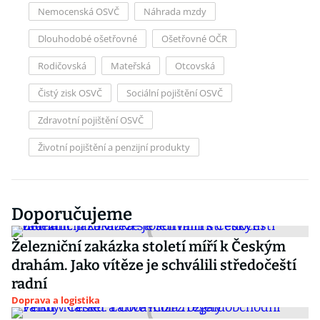
Nemocenská OSVČ
Náhrada mzdy
Dlouhodobé ošetřovné
Ošetřovné OČR
Rodičovská
Mateřská
Otcovská
Čistý zisk OSVČ
Sociální pojištění OSVČ
Zdravotní pojištění OSVČ
Životní pojištění a penzijní produkty
Doporučujeme
Železniční zakázka století míří k Českým
drahám. Jako vítěze je schválili středočeští
radní
Doprava a logistika