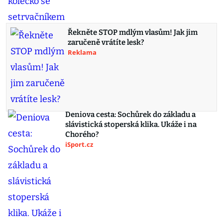
Řekněte STOP mdlým vlasům! Jak jim
zaručeně vrátíte lesk?
Reklama
Deniova cesta: Sochůrek do základu a
slávistická stoperská klika. Ukáže i na
Chorého?
iSport.cz