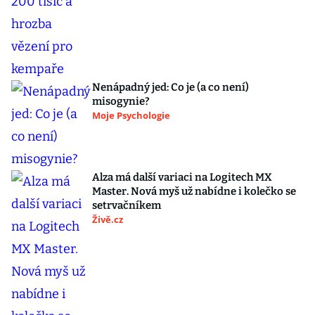
Nenápadný jed: Co je (a co není)
misogynie?
Moje Psychologie
Alza má další variaci na Logitech MX
Master. Nová myš už nabídne i kolečko se
setrvačníkem
Živě.cz