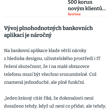
500 korun
novým klientům
za vyzkoušení
Šetříme
účtu v aplikaci
Vývoj plnohodnotných bankovních
My Air
aplikací je náročný
Na bankovní aplikace klade větší nároky
z hlediska designu, uživatelského prostředí i IT
řešení skutečnost, že i na malé obrazovce
telefonu musí být všechno srozumitelné. Což
znamená jednoduché, ale plně funkční.
„Jeden krásný citát říká, že dokonalosti není
dosaženo tehdy, když už není co přidat, ale tehdy,