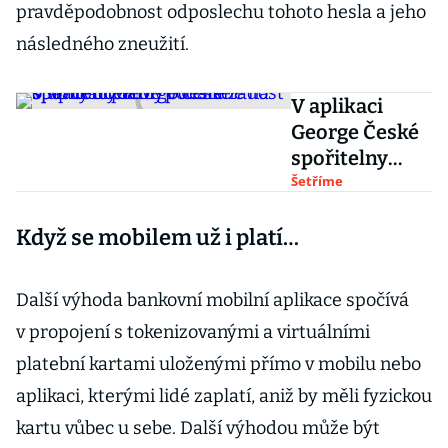
pravděpodobnost odposlechu tohoto hesla a jeho
následného zneužití.
V aplikaci
George České
spořitelny
nově podáte
Šetříme
žádost o
Když se mobilem už i platí…
vrácení platby
odeslané na
špatný účet
Další výhoda bankovní mobilní aplikace spočívá
v propojení s tokenizovanými a virtuálními
platební kartami uloženými přímo v mobilu nebo
aplikaci, kterými lidé zaplatí, aniž by měli fyzickou
kartu vůbec u sebe. Další výhodou může být