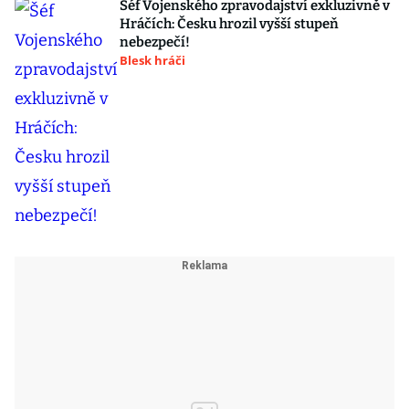
Šéf Vojenského zpravodajství exkluzivně v
Hráčích: Česku hrozil vyšší stupeň
nebezpečí!
Blesk hráči