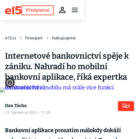
Předplatné
e15.cz
Finexpert
Nakupujeme
Internetové bankovnictví spěje k
zániku. Nahradí ho mobilní
bankovní aplikace, říká expertka
Dan Tácha
3
21. července 2023
·
11:20
Bankovní aplikace prozatím málokdy dokáží