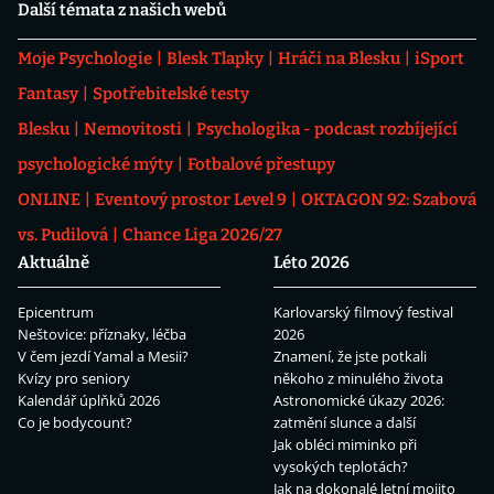
Další témata z našich webů
Moje Psychologie
Blesk Tlapky
Hráči na Blesku
iSport
Fantasy
Spotřebitelské testy
Blesku
Nemovitosti
Psychologika - podcast rozbíjející
psychologické mýty
Fotbalové přestupy
ONLINE
Eventový prostor Level 9
OKTAGON 92: Szabová
vs. Pudilová
Chance Liga 2026/27
Aktuálně
Léto 2026
Epicentrum
Karlovarský filmový festival
Neštovice: příznaky, léčba
2026
V čem jezdí Yamal a Mesii?
Znamení, že jste potkali
Kvízy pro seniory
někoho z minulého života
Kalendář úplňků 2026
Astronomické úkazy 2026:
Co je bodycount?
zatmění slunce a další
Jak obléci miminko při
vysokých teplotách?
Jak na dokonalé letní mojito