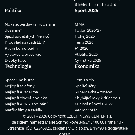
6 lehkých letních salátů
Politika
Sport 2026
Nová superdávka: kdo na ní
MMA
dosáhne?
Fotbal 2026/27
Sjezd sudetských Němců
Hokej 2026
Proč vláda zavádí EET?
Tenis 2026
Padni komu padni
F1 2026
Výpověď z práce vzor
Atletika 2026
Divoký kačer
Cyklistika 2026
Technologie
Ekonomika
SpaceX na burze
Temu a clo
Nejlepší telefony
Spořicí účty
Nejlepší AI zdarma
Superdávka – změny
Nejlepší chytré hodinky
Chybějící roky k důchodu
Nejlepší VPN – srovnání
Minimální mzda 2027
Netflix filmy a seriály
Vedro v práci
© 2001 - 2026 Copyright
CZECH NEWS CENTER a.s.
se sídlem náměstí Marie Schmolkové 3493/1, 100 00 Praha 10 -
Strašnice, IČO: 02346826, zapsána v OR, sp.zn. B 19490 a dodavatelé
obsahu