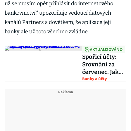
už se musím opět přihlásit do internetového
bankovnictví,“ upozorňuje vedoucí datových
kanálů Partners s dovětkem, že aplikace její
banky ale už toto všechno zvládne.
AKTUALIZOVÁNO
Spořicí účty:
Srovnání za
červenec. Jak
vysoké úrokové
Banky a účty
sazby banky
aktuálně
nabízejí?