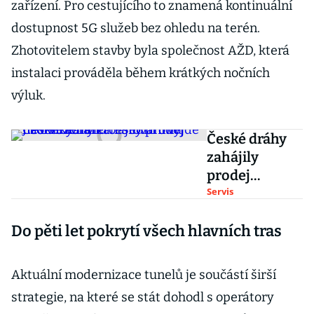
zařízení. Pro cestujícího to znamená kontinuální
dostupnost 5G služeb bez ohledu na terén.
Zhotovitelem stavby byla společnost AŽD, která
instalaci prováděla během krátkých nočních
výluk.
České dráhy
zahájily
prodej
Jízdenky na
Servis
léto. Sedm
Do pěti let pokrytí všech hlavních tras
dnů
neomezeného
cestování
Aktuální modernizace tunelů je součástí širší
vyjde na 695
strategie, na které se stát dohodl s operátory
korun