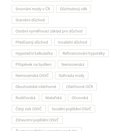
Srovnání mzdy v ČR
Důchodový věk
Starobní důchod
Osobní vyměřovací základ pro důchod
Předčasný důchod
Invalidní důchod
Hypoteční kalkulačka
Refinancování hypotéky
Příspěvek na bydlení
Nemocenská
Nemocenská OSVČ
Náhrada mzdy
Dlouhodobé ošetřovné
Ošetřovné OČR
Rodičovská
Mateřská
Otcovská
Čistý zisk OSVČ
Sociální pojištění OSVČ
Zdravotní pojištění OSVČ