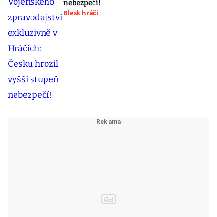
nebezpečí!
Blesk hráči