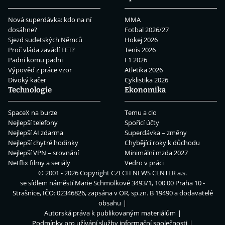
Nová superdávka: kdo na ní
MMA
dosáhne?
Fotbal 2026/27
Sjezd sudetských Němců
Hokej 2026
Proč vláda zavádí EET?
Tenis 2026
Padni komu padni
F1 2026
Výpověď z práce vzor
Atletika 2026
Divoký kačer
Cyklistika 2026
Technologie
Ekonomika
SpaceX na burze
Temu a clo
Nejlepší telefony
Spořicí účty
Nejlepší AI zdarma
Superdávka – změny
Nejlepší chytré hodinky
Chybějící roky k důchodu
Nejlepší VPN – srovnání
Minimální mzda 2027
Netflix filmy a seriály
Vedro v práci
© 2001 - 2026 Copyright
CZECH NEWS CENTER a.s.
se sídlem náměstí Marie Schmolkové 3493/1, 100 00 Praha 10 -
Strašnice, IČO: 02346826, zapsána v OR, sp.zn. B 19490 a dodavatelé
obsahu
Autorská práva k publikovaným materiálům
Podmínky pro užívání služby informační společnosti