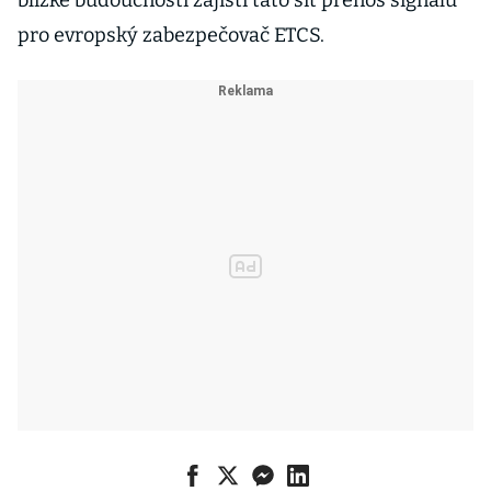
blízké budoucnosti zajistí tato síť přenos signálu
pro evropský zabezpečovač ETCS.