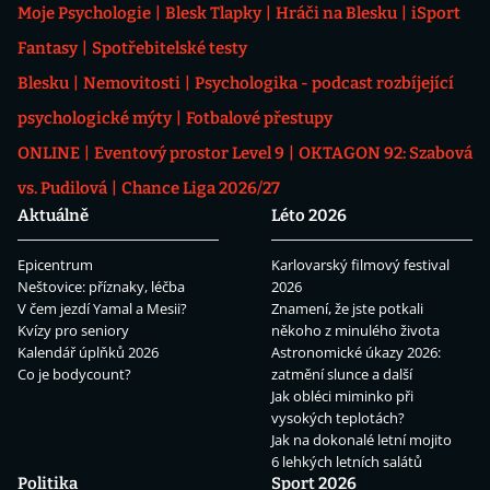
Moje Psychologie
Blesk Tlapky
Hráči na Blesku
iSport
Fantasy
Spotřebitelské testy
Blesku
Nemovitosti
Psychologika - podcast rozbíjející
psychologické mýty
Fotbalové přestupy
ONLINE
Eventový prostor Level 9
OKTAGON 92: Szabová
vs. Pudilová
Chance Liga 2026/27
Aktuálně
Léto 2026
Epicentrum
Karlovarský filmový festival
Neštovice: příznaky, léčba
2026
V čem jezdí Yamal a Mesii?
Znamení, že jste potkali
Kvízy pro seniory
někoho z minulého života
Kalendář úplňků 2026
Astronomické úkazy 2026:
Co je bodycount?
zatmění slunce a další
Jak obléci miminko při
vysokých teplotách?
Jak na dokonalé letní mojito
6 lehkých letních salátů
Politika
Sport 2026