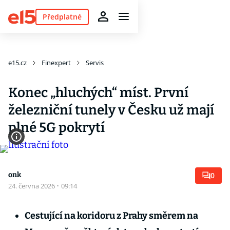
Předplatné
e15.cz
Finexpert
Servis
Konec „hluchých“ míst. První
železniční tunely v Česku už mají
plné 5G pokrytí
onk
0
24. června 2026
·
09:14
Cestující na koridoru z Prahy směrem na