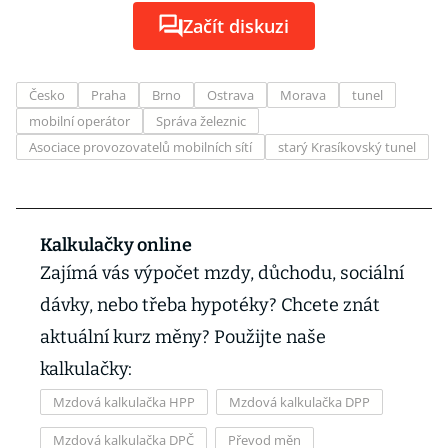
Začít diskuzi
Česko
Praha
Brno
Ostrava
Morava
tunel
mobilní operátor
Správa železnic
Asociace provozovatelů mobilních sítí
starý Krasíkovský tunel
Kalkulačky online
Zajímá vás výpočet mzdy, důchodu, sociální
dávky, nebo třeba hypotéky? Chcete znát
aktuální kurz měny? Použijte naše
kalkulačky:
Mzdová kalkulačka HPP
Mzdová kalkulačka DPP
Mzdová kalkulačka DPČ
Převod měn