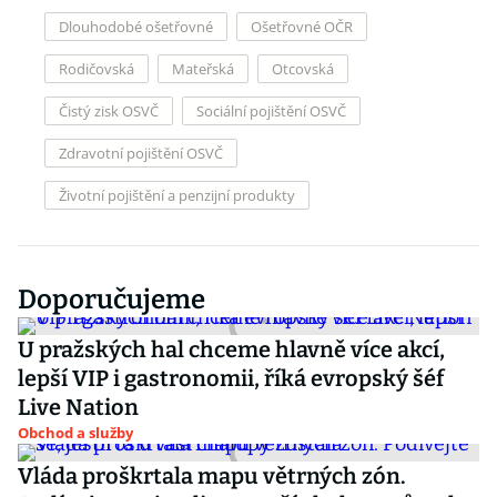
Dlouhodobé ošetřovné
Ošetřovné OČR
Rodičovská
Mateřská
Otcovská
Čistý zisk OSVČ
Sociální pojištění OSVČ
Zdravotní pojištění OSVČ
Životní pojištění a penzijní produkty
Doporučujeme
U pražských hal chceme hlavně více akcí,
lepší VIP i gastronomii, říká evropský šéf
Live Nation
Obchod a služby
Vláda proškrtala mapu větrných zón.