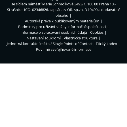
se sídlem náměstí Marie Schmolkové 3493/1, 100 00 Praha 10 -
Strašnice, IČO: 02346826, zapsána v OR, sp.zn. B 19490 a dodavatelé
obsahu
Autorská práva k publikovaným materiálům
Podmínky pro užívání služby informační společnosti
Informace o zpracování osobních údajů
Cookies
Nastavení soukromí
Vlastnická struktura
Jednotná kontaktní místa / Single Points of Contact
Etický kodex
Povinně zveřejňované informace