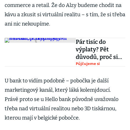
commerce a retail. Že do Alzy budeme chodit na
kávu a zkusit si virtuální realitu – s tím, že si třeba
ani nic nekoupíme.
Pár tisíc do
výplaty? Pět
důvodů, proč si
nikdy nebrát tzv.
Půjčujeme si
mikropůjčku
U bank to vidím podobně – pobočka je další
marketingový kanál, který láká kolemjdoucí.
Právě proto se u Hello bank původně uvažovalo
třeba nad virtuální realitou nebo 3D tiskárnou,
kterou mají v belgické pobočce.