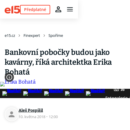
Předplatné
e15.cz
Finexpert
Spoříme
Bankovní pobočky budou jako
kavárny, říká architektka Erika
Bohatá
16
Fotogalerie
Aleš Pospíšil
10. května 2018
·
12:00