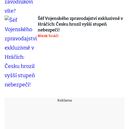
Šéf Vojenského zpravodajství exkluzivně v
Hráčích: Česku hrozil vyšší stupeň
nebezpečí!
Blesk hráči