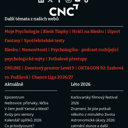
Další témata z našich webů
Moje Psychologie
Blesk Tlapky
Hráči na Blesku
iSport
Fantasy
Spotřebitelské testy
Blesku
Nemovitosti
Psychologika - podcast rozbíjející
psychologické mýty
Fotbalové přestupy
ONLINE
Eventový prostor Level 9
OKTAGON 92: Szabová
vs. Pudilová
Chance Liga 2026/27
Aktuálně
Léto 2026
Epicentrum
Karlovarský filmový festival
Neštovice: příznaky, léčba
2026
V čem jezdí Yamal a Mesii?
Znamení, že jste potkali
Kvízy pro seniory
někoho z minulého života
Kalendář úplňků 2026
Astronomické úkazy 2026:
Co je bodycount?
zatmění slunce a další