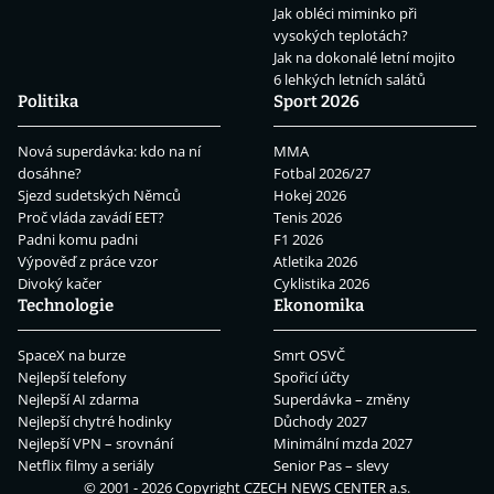
Jak obléci miminko při
vysokých teplotách?
Jak na dokonalé letní mojito
6 lehkých letních salátů
Politika
Sport 2026
Nová superdávka: kdo na ní
MMA
dosáhne?
Fotbal 2026/27
Sjezd sudetských Němců
Hokej 2026
Proč vláda zavádí EET?
Tenis 2026
Padni komu padni
F1 2026
Výpověď z práce vzor
Atletika 2026
Divoký kačer
Cyklistika 2026
Technologie
Ekonomika
SpaceX na burze
Smrt OSVČ
Nejlepší telefony
Spořicí účty
Nejlepší AI zdarma
Superdávka – změny
Nejlepší chytré hodinky
Důchody 2027
Nejlepší VPN – srovnání
Minimální mzda 2027
Netflix filmy a seriály
Senior Pas – slevy
© 2001 - 2026 Copyright
CZECH NEWS CENTER a.s.