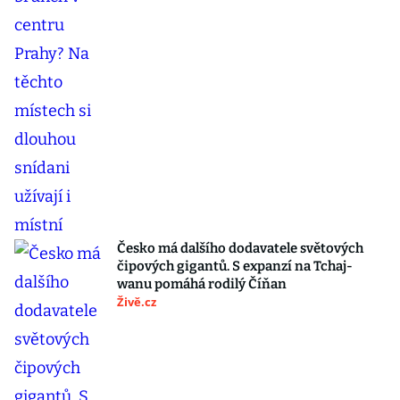
Česko má dalšího dodavatele světových
čipových gigantů. S expanzí na Tchaj-
wanu pomáhá rodilý Číňan
Živě.cz