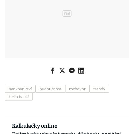
bankovnictví
budoucnost
rozhovor
trendy
Hello bank!
Kalkulačky online