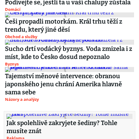
Podívejte se, jestli ta u vaší chalupy zůstala
Domácí
Češi propadli motorkám. Král trhu těží z
trendu, který jiné děsí
Obchod a služby
Sucho drtí vodácký byznys. Voda zmizela i z
míst, kde to Česko dosud nepoznalo
Byznys
Tajemství měnové intervence: obranou
japonského jenu chrání Amerika hlavně
sama sebe
Názory a analýzy
Jak spolehlivě zakryjete šediny? Tohle
musíte znát
Reklama