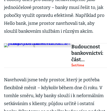
jednoúčelové prostory – banky musí řešit to, jak
pobočky využít opravdu efektivně. Například pro
Hello bank, jsme prostor navrhovali tak, aby
sloužil bankovním službám i různým akcím.
Budoucnost
bankovnictví:
část
pracovníků
Šetříme
nahradí roboti.
Pobočky
Navrhovali jsme tedy prostor, který je potřeba
budou
flexibilně měnit – kdykoliv během dne či roku. V
komunitními
tomhle směru, kdy banky slouží i k neformálním
místy
setkáváním s klienty, půjdou určitě i ostatní