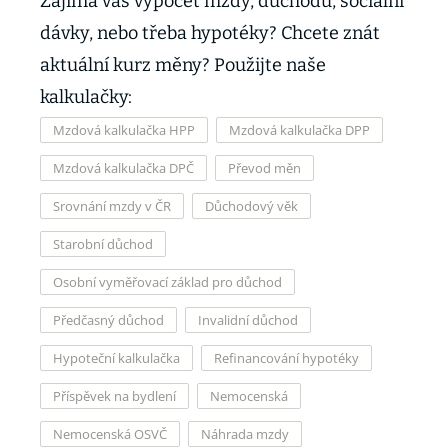
Zajímá vás výpočet mzdy, důchodu, sociální
dávky, nebo třeba hypotéky? Chcete znát
aktuální kurz měny? Použijte naše
kalkulačky:
Mzdová kalkulačka HPP
Mzdová kalkulačka DPP
Mzdová kalkulačka DPČ
Převod měn
Srovnání mzdy v ČR
Důchodový věk
Starobní důchod
Osobní vyměřovací základ pro důchod
Předčasný důchod
Invalidní důchod
Hypoteční kalkulačka
Refinancování hypotéky
Příspěvek na bydlení
Nemocenská
Nemocenská OSVČ
Náhrada mzdy