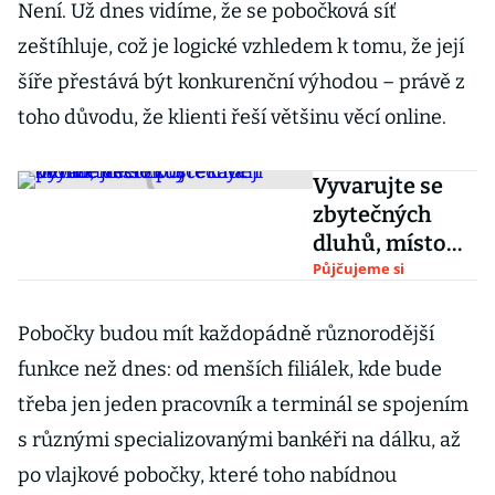
Není. Už dnes vidíme, že se pobočková síť
zeštíhluje, což je logické vzhledem k tomu, že její
šíře přestává být konkurenční výhodou – právě z
toho důvodu, že klienti řeší většinu věcí online.
Vyvarujte se
zbytečných
dluhů, místo
půjček na
Půjčujeme si
zbytné věci
zkuste raději
Pobočky budou mít každopádně různorodější
peníze ušetřit
funkce než dnes: od menších filiálek, kde bude
třeba jen jeden pracovník a terminál se spojením
s různými specializovanými bankéři na dálku, až
po vlajkové pobočky, které toho nabídnou