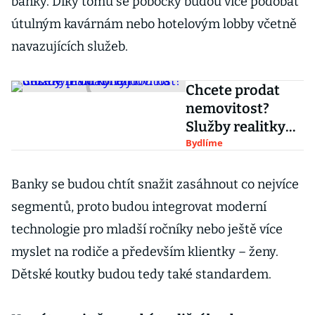
banky. Díky tomu se pobočky budou více podobat
útulným kavárnám nebo hotelovým lobby včetně
navazujících služeb.
Chcete prodat
nemovitost?
Služby realitky
vyjdou na desítky
Bydlíme
tisíc korun
Banky se budou chtít snažit zasáhnout co nejvíce
segmentů, proto budou integrovat moderní
technologie pro mladší ročníky nebo ještě více
myslet na rodiče a především klientky – ženy.
Dětské koutky budou tedy také standardem.