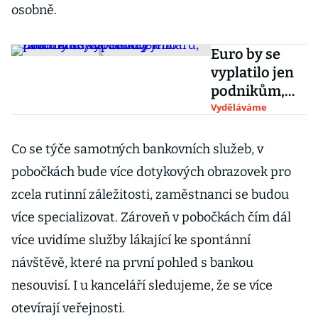
osobně.
Euro by se
vyplatilo jen
podnikům,
ostatní by
Vyděláváme
jeho zavedení
stálo stovky
Co se týče samotných bankovních služeb, v
miliard, uvádí
pobočkách bude více dotykových obrazovek pro
analýza
zcela rutinní záležitosti, zaměstnanci se budou
ČMKOS
více specializovat. Zároveň v pobočkách čím dál
více uvidíme služby lákající ke spontánní
návštěvě, které na první pohled s bankou
nesouvisí. I u kanceláří sledujeme, že se více
otevírají veřejnosti.