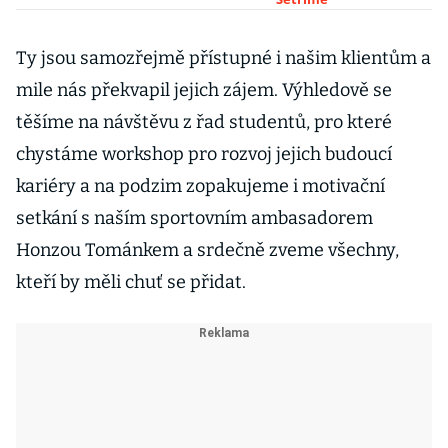
tradičních bank,
pomoci mají
přátelské
Ty jsou samozřejmě přístupné i našim klientům a
pobočky
mile nás překvapil jejich zájem. Výhledově se
těšíme na návštěvu z řad studentů, pro které
chystáme workshop pro rozvoj jejich budoucí
kariéry a na podzim zopakujeme i motivační
setkání s naším sportovním ambasadorem
Honzou Tománkem a srdečně zveme všechny,
kteří by měli chuť se přidat.