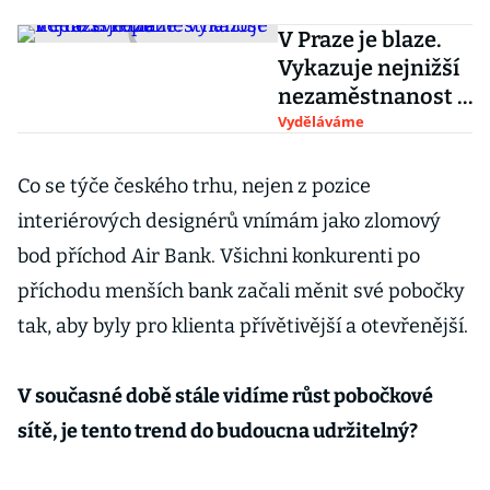
V Praze je blaze.
Vykazuje nejnižší
nezaměstnanost v
celé Evropě
Vyděláváme
Co se týče českého trhu, nejen z pozice
interiérových designérů vnímám jako zlomový
bod příchod Air Bank. Všichni konkurenti po
příchodu menších bank začali měnit své pobočky
tak, aby byly pro klienta přívětivější a otevřenější.
V současné době stále vidíme růst pobočkové
sítě, je tento trend do budoucna udržitelný?