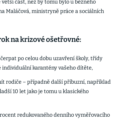
větší část, než by tomu bylo u běžného
na Maláčová, ministryně práce a sociálních
ok na krizové ošetřovné:
erpat po celou dobu uzavření školy, třídy
 individuální karantény vašeho dítěte,
t rodiče – případně další příbuzní, například
ladší 10 let jako je tomu u klasického
procent redukovaného denního vyměřovacího