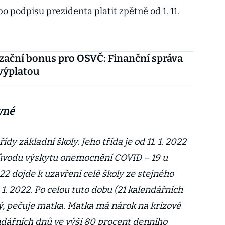
podpisu prezidenta platit zpětně od 1. 11.
ační bonus pro OSVČ: Finanční správa
 výplatou
ovné
ídy základní školy. Jeho třída je od 11. 1. 2022
 důvodu výskytu onemocnění COVID – 19 u
022 dojde k uzavření celé školy ze stejného
 1. 2022. Po celou tuto dobu (21 kalendářních
vý, pečuje matka. Matka má nárok na krizové
ndářních dnů ve výši 80 procent denního