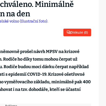
schváleno. Minimálně
n na den
Diskuze (
0
)
Sněmovně prošel návrh MPSV na krizové
m. Rodiče ho díky tomu mohou čerpat už
u. Rodiče budou moci dávku čerpat například
osti s epidemií COVID-19. Krizové ošetřovné
ho vyměřovacího základu, minimálně pak 400
hovat i na tzv. dohodáře, kteří se účastní