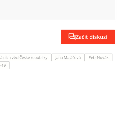
Začít diskuzi
iálních věcí České republiky
Jana Maláčová
Petr Novák
-19