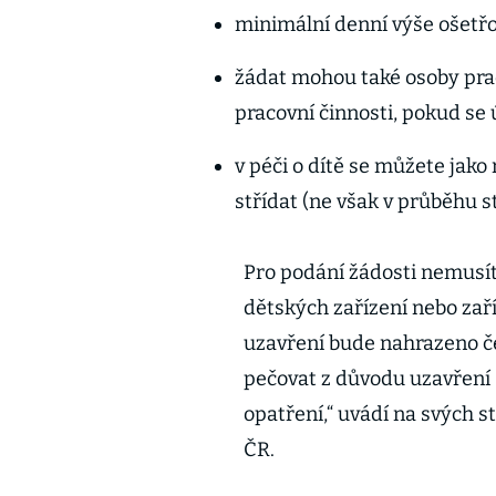
minimální denní výše ošetř
žádat mohou také osoby prac
pracovní činnosti, pokud se
v péči o dítě se můžete jako
střídat (ne však v průběhu s
Pro podání žádosti nemusíte
dětských zařízení nebo zaří
uzavření bude nahrazeno č
pečovat z důvodu uzavření
opatření,“ uvádí na svých s
ČR.