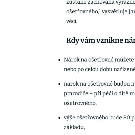
zůstane zachovaná výrazně 
ošetřovného,“ vysvětluje Ja
věcí.
Kdy vám vznikne nár
Nárok na ošetřovné můžete č
nebo po celou dobu nařízené
nárok na ošetřovné budou mí
prarodiče – při péči o dítě m
ošetřovného,
výše ošetřovného bude 80 
základu,