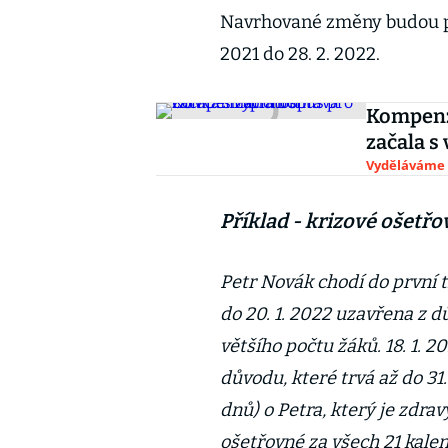
Navrhované změny budou po 
2021 do 28. 2. 2022.
Kompenz
začala s
Vyděláváme
Příklad - krizové ošetř
Petr Novák chodí do první tř
do 20. 1. 2022 uzavřena z
většího počtu žáků. 18. 1. 2
důvodu, které trvá až do 31.
dnů) o Petra, který je zdra
ošetřovné za všech 21 kale