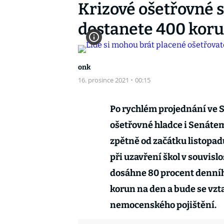
Krizové ošetřovné 
dostanete 400 koru
onk
16. prosince 2021
·
00:15
Po rychlém projednání ve 
ošetřovné hladce i Senáte
zpětně od začátku listopad
při uzavření škol v souvisl
dosáhne 80 procent denní
korun na den a bude se vzta
nemocenského pojištění.