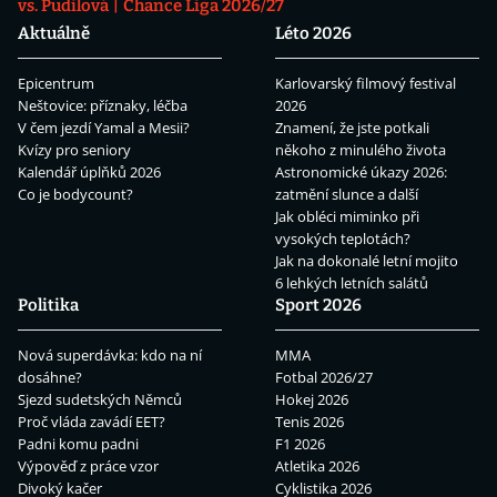
vs. Pudilová
Chance Liga 2026/27
Aktuálně
Léto 2026
Epicentrum
Karlovarský filmový festival
Neštovice: příznaky, léčba
2026
V čem jezdí Yamal a Mesii?
Znamení, že jste potkali
Kvízy pro seniory
někoho z minulého života
Kalendář úplňků 2026
Astronomické úkazy 2026:
Co je bodycount?
zatmění slunce a další
Jak obléci miminko při
vysokých teplotách?
Jak na dokonalé letní mojito
6 lehkých letních salátů
Politika
Sport 2026
Nová superdávka: kdo na ní
MMA
dosáhne?
Fotbal 2026/27
Sjezd sudetských Němců
Hokej 2026
Proč vláda zavádí EET?
Tenis 2026
Padni komu padni
F1 2026
Výpověď z práce vzor
Atletika 2026
Divoký kačer
Cyklistika 2026