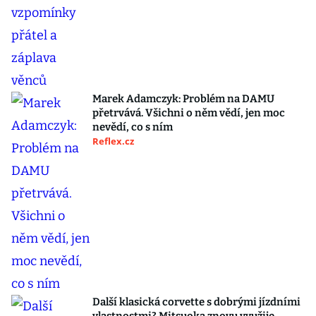
Marek Adamczyk: Problém na DAMU
přetrvává. Všichni o něm vědí, jen moc
nevědí, co s ním
Reflex.cz
Další klasická corvette s dobrými jízdními