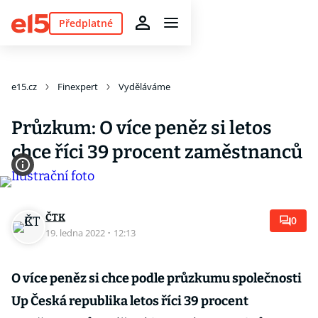
Předplatné
e15.cz
Finexpert
Vyděláváme
Průzkum: O více peněz si letos
chce říci 39 procent zaměstnanců
ČTK
0
19. ledna 2022
·
12:13
O více peněz si chce podle průzkumu společnosti
Up Česká republika letos říci 39 procent