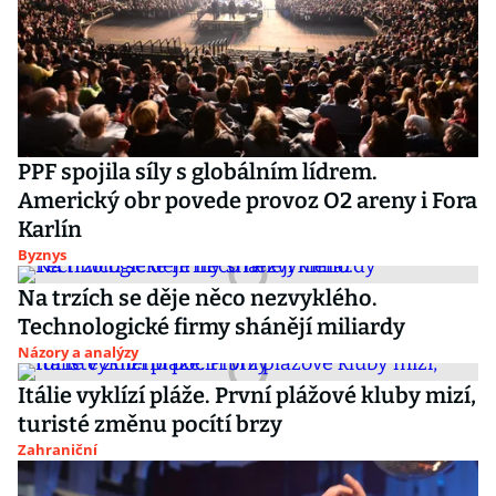
PPF spojila síly s globálním lídrem.
Americký obr povede provoz O2 areny i Fora
Karlín
Byznys
Na trzích se děje něco nezvyklého.
Technologické firmy shánějí miliardy
Názory a analýzy
Itálie vyklízí pláže. První plážové kluby mizí,
turisté změnu pocítí brzy
Zahraniční