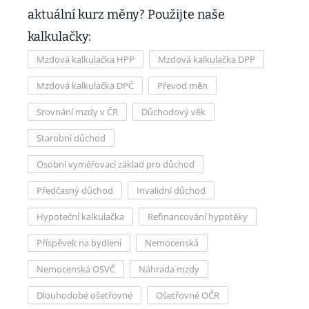
aktuální kurz měny? Použijte naše
kalkulačky:
Mzdová kalkulačka HPP
Mzdová kalkulačka DPP
Mzdová kalkulačka DPČ
Převod měn
Srovnání mzdy v ČR
Důchodový věk
Starobní důchod
Osobní vyměřovací základ pro důchod
Předčasný důchod
Invalidní důchod
Hypoteční kalkulačka
Refinancování hypotéky
Příspěvek na bydlení
Nemocenská
Nemocenská OSVČ
Náhrada mzdy
Dlouhodobé ošetřovné
Ošetřovné OČR