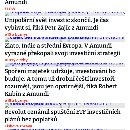
Amundi
FLOW
Unipolární svět investic skončil. Je čas
vybírat si, říká Petr Zajíc z Amundi
e15 a byznys
Zlato, Indie a střední Evropa. V Amundi
výrazně překopali svoji investiční strategii
Burzy a trhy
Spoření majetek udržuje, investování ho
buduje. A tomu už drobní čeští investoři
rozumějí, jsou jen opatrnější, říká Robert
Kubín z Amundi
e15 a byznys
Revolut oznámil spuštění ETF investičních
plánů bez poplatků
Tiskové zprávy