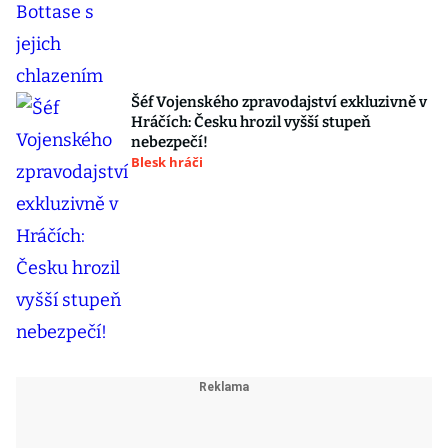
Šéf Vojenského zpravodajství exkluzivně v
Hráčích: Česku hrozil vyšší stupeň
nebezpečí!
Blesk hráči