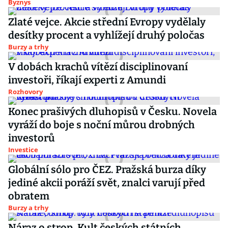
Byznys
Zlaté vejce. Akcie střední Evropy vydělaly
desítky procent a vyhlížejí druhý poločas
Burzy a trhy
V dobách krachů vítězí disciplinovaní
investoři, říkají experti z Amundi
Rozhovory
Konec prašivých dluhopisů v Česku. Novela
vyráží do boje s noční můrou drobných
investorů
Investice
Globální sólo pro ČEZ. Pražská burza díky
jediné akcii poráží svět, znalci varují před
obratem
Burzy a trhy
Náraz o strop. Kult českých státních