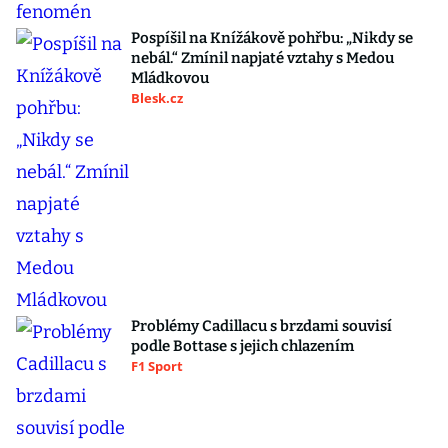
Pospíšil na Knížákově pohřbu: „Nikdy se
nebál.“ Zmínil napjaté vztahy s Medou
Mládkovou
Blesk.cz
Problémy Cadillacu s brzdami souvisí
podle Bottase s jejich chlazením
F1 Sport