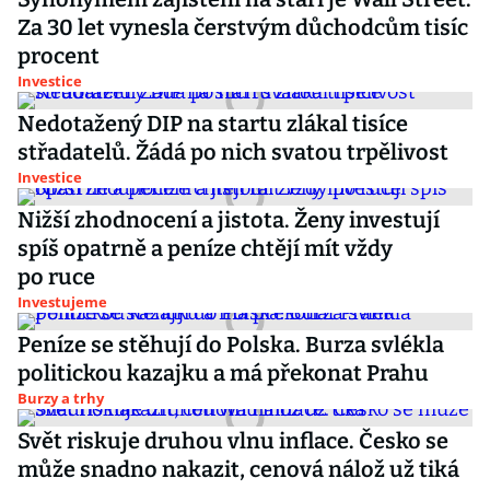
Za 30 let vynesla čerstvým důchodcům tisíc
procent
Investice
Nedotažený DIP na startu zlákal tisíce
střadatelů. Žádá po nich svatou trpělivost
Investice
Nižší zhodnocení a jistota. Ženy investují
spíš opatrně a peníze chtějí mít vždy
po ruce
Investujeme
Peníze se stěhují do Polska. Burza svlékla
politickou kazajku a má překonat Prahu
Burzy a trhy
Svět riskuje druhou vlnu inflace. Česko se
může snadno nakazit, cenová nálož už tiká