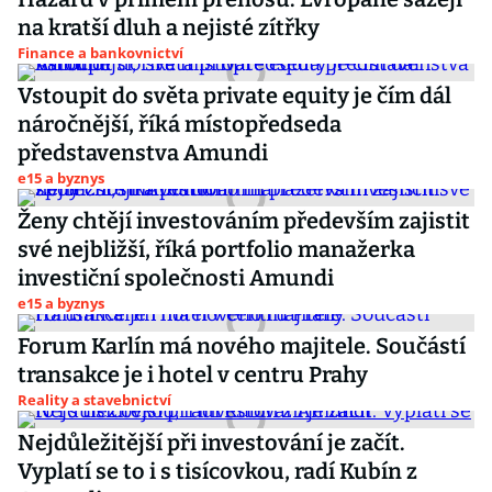
na kratší dluh a nejisté zítřky
Finance a bankovnictví
Vstoupit do světa private equity je čím dál
náročnější, říká místopředseda
představenstva Amundi
e15 a byznys
Ženy chtějí investováním především zajistit
své nejbližší, říká portfolio manažerka
investiční společnosti Amundi
e15 a byznys
Forum Karlín má nového majitele. Součástí
transakce je i hotel v centru Prahy
Reality a stavebnictví
Nejdůležitější při investování je začít.
Vyplatí se to i s tisícovkou, radí Kubín z