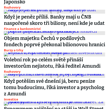
Japonsko
Rozhovory
Když je peněz příliš. Banky mají u ČNB
naspořené skoro tři biliony, není kde je udat
Finance a bankovnictví
Objem majetku Čechů v podílových
fondech poprvé překonal bilionovou hranici
Burzy a trhy
Volební rok po celém světě přináší
investorům nejistotu, říká ředitel Amundi
Rozhovory
Když potěším své dnešní já, beru peníze
tomu budoucímu, říká investor a psycholog
z Amundi
Investice
Synonymem zajištění na stáří je Wall Street.