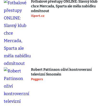
Fotbalové přestupy ONLINE: Slavný klub
chce Mercada, Sparta ale měla nabídku
odmítnout
iSport.cz
Robert Pattinson oživí kontroverzní
televizní fenomén
Poggers