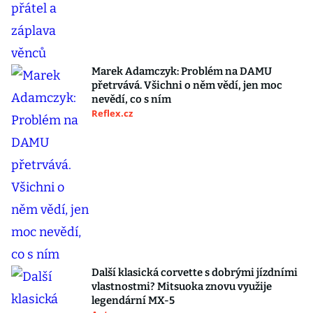
Marek Adamczyk: Problém na DAMU
přetrvává. Všichni o něm vědí, jen moc
nevědí, co s ním
Reflex.cz
Další klasická corvette s dobrými jízdními
vlastnostmi? Mitsuoka znovu využije
legendární MX-5