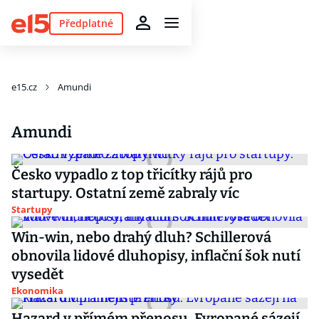
Předplatné
e15.cz
Amundi
Amundi
Česko vypadlo z top třicítky rájů pro
startupy. Ostatní země zabraly víc
Startupy
Win-win, nebo drahý dluh? Schillerová
obnovila lidové dluhopisy, inflační šok nutí
vysedět
Ekonomika
Hazard v přímém přenosu. Evropané sázejí