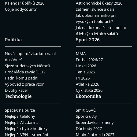
Kalendář úplňků 2026
Astronomické úkazy 2026:
Co je bodycount?
zatmění slunce a další
Jak obléci miminko při
vysokých teplotách?
Jak na dokonalé letní mojito
6 lehkých letních salátů
Politika
Sport 2026
Nová superdávka: kdo na ní
MMA
dosáhne?
Fotbal 2026/27
Sjezd sudetských Němců
Hokej 2026
Proč vláda zavádí EET?
Tenis 2026
Padni komu padni
F1 2026
Výpověď z práce vzor
Atletika 2026
Divoký kačer
Cyklistika 2026
Technologie
Ekonomika
SpaceX na burze
Smrt OSVČ
Nejlepší telefony
Spořicí účty
Nejlepší AI zdarma
Superdávka – změny
Nejlepší chytré hodinky
Důchody 2027
Nejlepší VPN – srovnání
Minimální mzda 2027