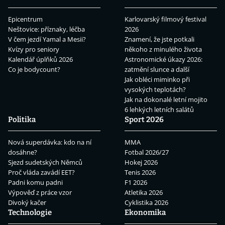
Epicentrum
Karlovarský filmový festival
Neštovice: příznaky, léčba
2026
V čem jezdí Yamal a Mesii?
Znamení, že jste potkali
Kvízy pro seniory
někoho z minulého života
Kalendář úplňků 2026
Astronomické úkazy 2026:
Co je bodycount?
zatmění slunce a další
Jak obléci miminko při
vysokých teplotách?
Jak na dokonalé letní mojito
6 lehkých letních salátů
Politika
Sport 2026
Nová superdávka: kdo na ní
MMA
dosáhne?
Fotbal 2026/27
Sjezd sudetských Němců
Hokej 2026
Proč vláda zavádí EET?
Tenis 2026
Padni komu padni
F1 2026
Výpověď z práce vzor
Atletika 2026
Divoký kačer
Cyklistika 2026
Technologie
Ekonomika