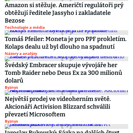
Amazon si stěžuje. Američtí regulátoři prý
obtěžují ředitele Jassyho i zakladatele
Bezose
Technologie a média
Tomáš Pfeiler: Moneta je pro PPF prokletím.
Kolaps dealu už byl dlouho na spadnutí
Názory a analýzy
Švédský Embracer skupuje vývojáře her
Tomb Raider nebo Deus Ex za 300 milionů
dolarů
Byznys
Největší prodej ve videoherním světě.
Akcionáři Activision Blizzard schválili
převzetí Microsoftem
Byznys
Jaroslav Bukovský: Sázka na dalších čtvrt