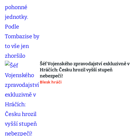
Šéf Vojenského zpravodajství exkluzivně v
Hráčích: Česku hrozil vyšší stupeň
nebezpečí!
Blesk hráči