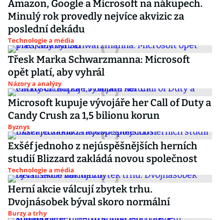
Amazon, Google a Microsoft na nákupech.
Minulý rok provedly nejvíce akvizic za
poslední dekádu
Technologie a média
Třesk Marka Schwarzmanna: Microsoft
opět platí, aby vyhrál
Názory a analýzy
Microsoft kupuje vývojáře her Call of Duty a
Candy Crush za 1,5 bilionu korun
Byznys
Exšéf jednoho z nejúspěšnějších herních
studií Blizzard zakládá novou společnost
Technologie a média
Herní akcie válcují zbytek trhu.
Dvojnásobek býval skoro normální
Burzy a trhy