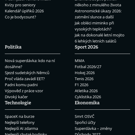
Kvízy pro seniory
někoho z minulého života
Kalendář úplňků 2026
Astronomické úkazy 2026:
Co je bodycount?
zatmění slunce a další
Jak obléci miminko při
vysokých teplotách?
Jak na dokonalé letní mojito
6 lehkých letních salátů
Politika
Sport 2026
Nová superdávka: kdo na ní
MMA
dosáhne?
Fotbal 2026/27
Sjezd sudetských Němců
Hokej 2026
Proč vláda zavádí EET?
Tenis 2026
Padni komu padni
F1 2026
Výpověď z práce vzor
Atletika 2026
Divoký kačer
Cyklistika 2026
Technologie
Ekonomika
SpaceX na burze
Smrt OSVČ
Nejlepší telefony
Spořicí účty
Nejlepší AI zdarma
Superdávka – změny
Nejlepší chytré hodinky
Důchody 2027