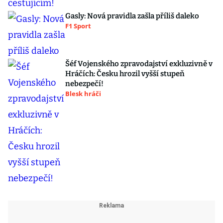
Gasly: Nová pravidla zašla příliš daleko
F1 Sport
Šéf Vojenského zpravodajství exkluzivně v
Hráčích: Česku hrozil vyšší stupeň
nebezpečí!
Blesk hráči