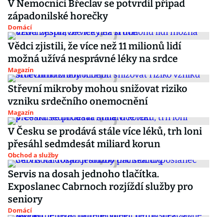
V Nemocnici Břeclav se potvrdil případ
západonilské horečky
Domácí
Vědci zjistili, že více než 11 milionů lidí
možná užívá nesprávné léky na srdce
Magazín
Střevní mikroby mohou snižovat riziko
vzniku srdečního onemocnění
Magazín
V Česku se prodává stále více léků, trh loni
přesáhl sedmdesát miliard korun
Obchod a služby
Servis na dosah jednoho tlačítka.
Exposlanec Cabrnoch rozjíždí služby pro
seniory
Domácí