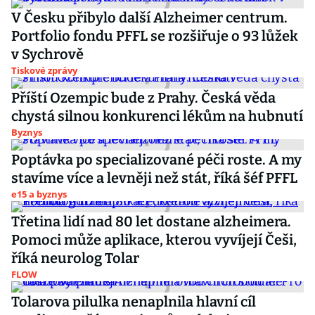
V Česku přibylo další Alzheimer centrum.
Portfolio fondu PFFL se rozšiřuje o 93 lůžek
v Sychrově
Tiskové zprávy
Příští Ozempic bude z Prahy. Česká věda
chystá silnou konkurenci lékům na hubnutí
Byznys
Poptávka po specializované péči roste. A my
stavíme více a levněji než stát, říká šéf PFFL
e15 a byznys
Třetina lidí nad 80 let dostane alzheimera.
Pomoci může aplikace, kterou vyvíjejí Češi,
říká neurolog Tolar
FLOW
Tolarova pilulka nenaplnila hlavní cíl