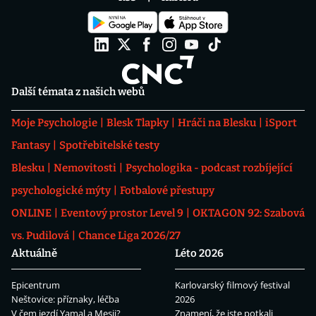
Další témata z našich webů
Moje Psychologie
Blesk Tlapky
Hráči na Blesku
iSport
Fantasy
Spotřebitelské testy
Blesku
Nemovitosti
Psychologika - podcast rozbíjející
psychologické mýty
Fotbalové přestupy
ONLINE
Eventový prostor Level 9
OKTAGON 92: Szabová
vs. Pudilová
Chance Liga 2026/27
Aktuálně
Léto 2026
Epicentrum
Karlovarský filmový festival
Neštovice: příznaky, léčba
2026
V čem jezdí Yamal a Mesii?
Znamení, že jste potkali