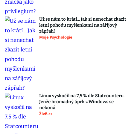
Už se nám to krátí... Jak si nenechat zkazit
letní pohodu myšlenkami na zářijový
zápřah?
Moje Psychologie
Linux vyskočil na 7,5 % dle Statcounteru.
Jenže hromadný úprk z Windows se
nekoná
Živě.cz