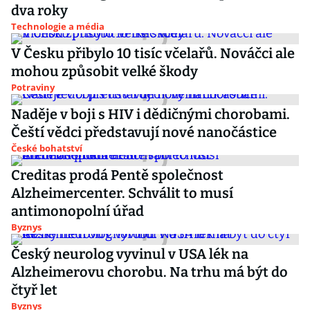
dva roky
Technologie a média
V Česku přibylo 10 tisíc včelařů. Nováčci ale
mohou způsobit velké škody
Potraviny
Naděje v boji s HIV i dědičnými chorobami.
Čeští vědci představují nové nanočástice
České bohatství
Creditas prodá Pentě společnost
Alzheimercenter. Schválit to musí
antimonopolní úřad
Byznys
Český neurolog vyvinul v USA lék na
Alzheimerovu chorobu. Na trhu má být do
čtyř let
Byznys