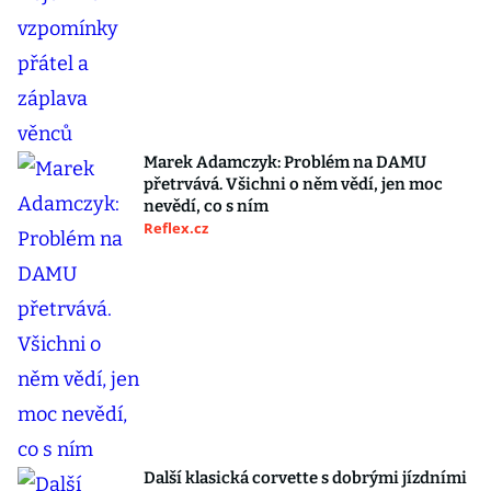
Marek Adamczyk: Problém na DAMU
přetrvává. Všichni o něm vědí, jen moc
nevědí, co s ním
Reflex.cz
Další klasická corvette s dobrými jízdními