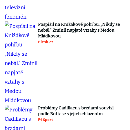
Pospíšil na Knížákově pohřbu: „Nikdy se
nebál.“ Zmínil napjaté vztahy s Medou
Mládkovou
Blesk.cz
Problémy Cadillacu s brzdami souvisí
podle Bottase s jejich chlazením
F1 Sport