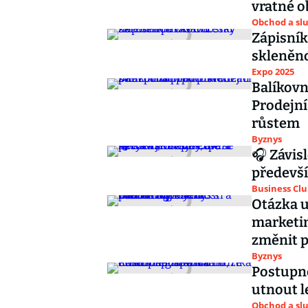
vratné o
Obchod a sl
Zápisník
skleněn
Expo 2025
Balíkovna
Prodejní
růstem
Byznys
🎧 Závisl
předevší
Business Cl
Otázka ud
marketi
změnit 
Byznys
Postupn
utnout l
Obchod a sl