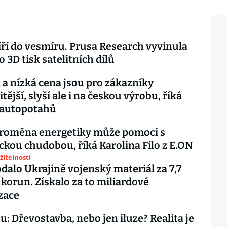
ří do vesmíru. Prusa Research vyvinula
 3D tisk satelitních dílů
 a nízká cena jsou pro zákazníky
tější, slyší ale i na českou výrobu, říká
 autopotahů
proměna energetiky může pomoci s
ckou chudobou, říká Karolina Filo z E.ON
žitelnosti
dalo Ukrajině vojenský materiál za 7,7
 korun. Získalo za to miliardové
zace
u: Dřevostavba, nebo jen iluze? Realita je