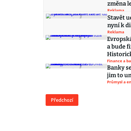
změna le
Reklama
Stavět u
nyní k d
Reklama
Evropská
a bude f
Historic
Finance a b
Banky se
jim to u
Průmysl a e
Předchozí