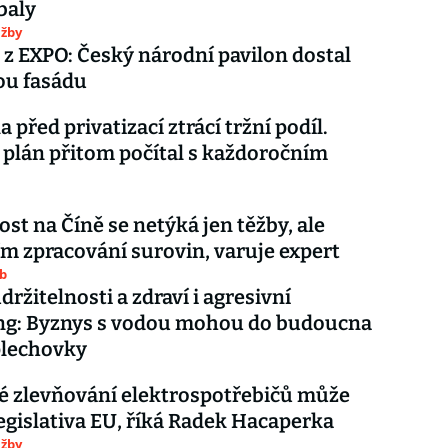
baly
užby
 z EXPO: Český národní pavilon dostal
ou fasádu
 před privatizací ztrácí tržní podíl.
 plán přitom počítal s každoročním
ost na Číně se netýká jen těžby, ale
m zpracování surovin, varuje expert
ub
ržitelnosti a zdraví i agresivní
ng: Byznys s vodou mohou do budoucna
plechovky
é zlevňování elektrospotřebičů může
egislativa EU, říká Radek Hacaperka
užby