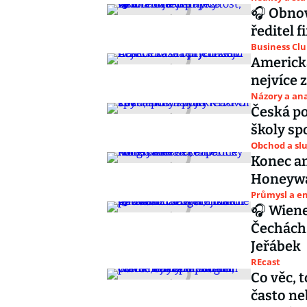
🎧 Obnov
ředitel 
Business Cl
Americká
nejvíce 
Názory a ana
Česká po
školy spo
Obchod a sl
Konec a
Honeywal
Průmysl a e
🎧 Wiene
Čechách.
Jeřábek
REcast
Co věc, 
často ne