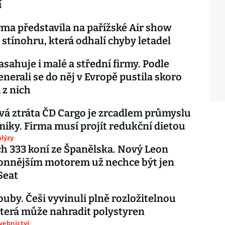
í
rma představila na pařížské Air show
 stínohru, která odhalí chyby letadel
asahuje i malé a střední firmy. Podle
enerali se do něj v Evropě pustila skoro
 z nich
vá ztráta ČD Cargo je zrcadlem průmyslu
iky. Firma musí projít redukční dietou
lýzy
h 333 koní ze Španělska. Nový Leon
onnějším motorem už nechce být jen
Seat
uby. Češi vyvinuli plně rozložitelnou
 která může nahradit polystyren
avebnictví