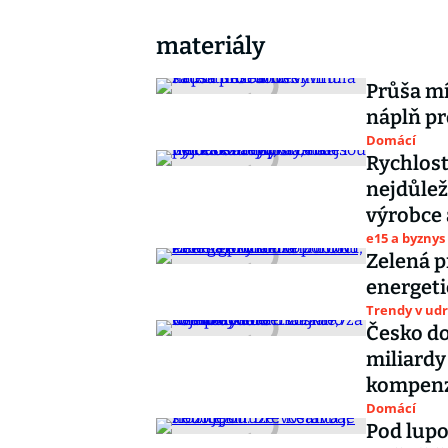
materiály
Průša mí
náplň pro
Domácí
Rychlost
nejdůleži
výrobce
e15 a byznys
Zelená 
energeti
Trendy v udr
Česko do
miliardy
kompen
Domácí
Pod lupo