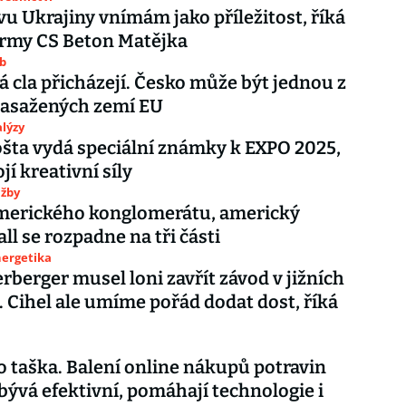
u Ukrajiny vnímám jako příležitost, říká
firmy CS Beton Matějka
ub
 cla přicházejí. Česko může být jednou z
zasažených zemí EU
lýzy
šta vydá speciální známky k EXPO 2025,
jí kreativní síly
užby
merického konglomerátu, americký
l se rozpadne na tři části
nergetika
rberger musel loni zavřít závod v jižních
 Cihel ale umíme pořád dodat dost, říká
to taška. Balení online nákupů potravin
bývá efektivní, pomáhají technologie i