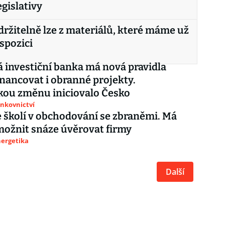
gislativy
držitelně lze z materiálů, které máme už
ispozici
 investiční banka má nová pravidla
inancovat i obranné projekty.
kou změnu iniciovalo Česko
ankovnictví
 školí v obchodování se zbraněmi. Má
možnit snáze úvěrovat firmy
nergetika
Další