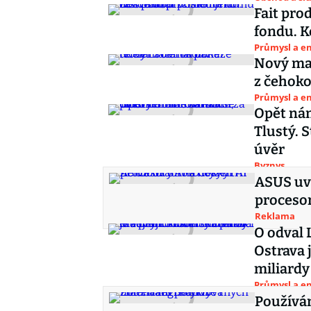
Fait pro
fondu. K
Průmysl a e
Nový mat
z čehoko
Průmysl a e
Opět nám
Tlustý. 
úvěr
Byznys
ASUS uvá
proceso
Reklama
O odval 
Ostrava 
miliardy
Průmysl a e
Používá