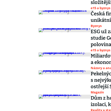
složitějš
e15 a byznys
Česká fi
unikátní
Byznys
ESG už z
studie G
polovina
e15 a byznys
Miliardo
a ekonom
Názory a ana
Pekelnýc
s nejvýk
ostřejší 
Magazín
Dům z ho
izolaci,
Reality a st