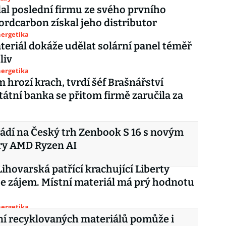
dal poslední firmu ze svého prvního
ordcarbon získal jeho distributor
nergetika
eriál dokáže udělat solární panel téměř
liv
nergetika
 hrozí krach, tvrdí šéf Brašnářství
Státní banka se přitom firmě zaručila za
dí na Český trh Zenbook S 16 s novým
ry AMD Ryzen AI
Lihovarská patřící krachující Liberty
je zájem. Místní materiál má prý hodnotu
nergetika
ní recyklovaných materiálů pomůže i