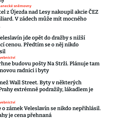
slanecké sněmovny
el z Újezda nad Lesy nakoupil akcie ČEZ
iliard. V zádech může mít mocného
a
leslavín jde opět do dražby s nižší
cí cenou. Předtím se o něj nikdo
sil
avebnictví
rhne budovu pošty Na Strži. Plánuje tam
 novou radnici i byty
 než Wall Street. Byty v některých
Prahy extrémně podražily, lákadlem je
avebnictví
 o zámek Veleslavín se nikdo nepřihlásil.
ahy je cena přehnaná