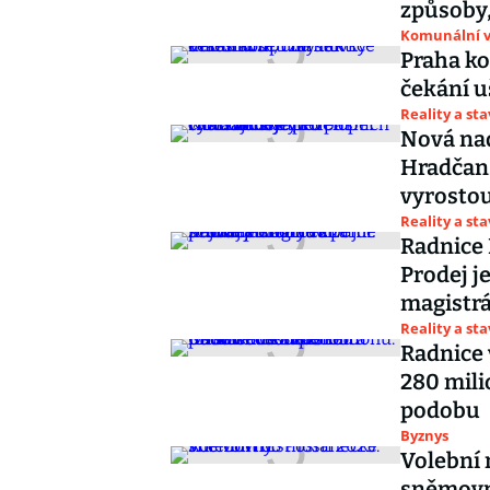
způsoby,
Komunální v
Praha ko
čekání u
Reality a st
Nová nad
Hradčans
vyrostou
Reality a st
Radnice 
Prodej j
magistrá
Reality a st
Radnice 
280 mili
podobu
Byznys
Volební 
sněmov