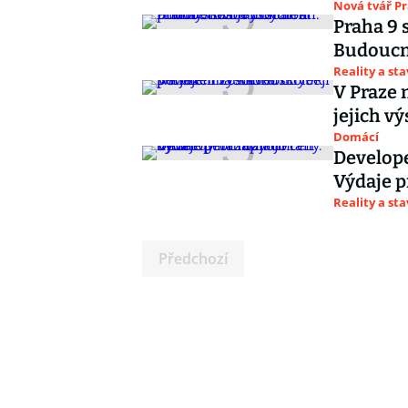
Nová tvář P
Praha 9 
Budoucno
Reality a st
V Praze 
jejich v
Domácí
Develope
Výdaje p
Reality a st
Předchozí