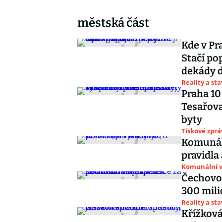
městská část
Kde v Pra
Stačí po
dekády d
Reality a st
Praha 10
Tesařova
byty
Tiskové zprá
Komunáln
pravidla
Komunální v
Čechovo
300 mili
Reality a st
Křížková