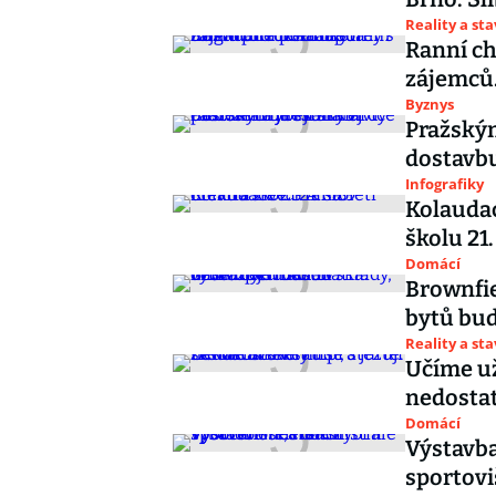
Reality a st
Ranní ch
zájemců.
Byznys
Pražský
dostavbu
Infografiky
Kolaudac
školu 21.
Domácí
Brownfie
bytů bud
Reality a st
Učíme už 
nedostat
Domácí
Výstavba
sportovi