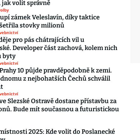
 jak volit správně
olby
upí zámek Veleslavín, díky taktice
šetřila stovky milionů
avebnictví
ěje pro pás chátrajících vil u
ké. Developer část zachová, kolem nich
 byty
avebnictví
Prahy 10 půjde pravděpodobně k zemi.
ednomu z nejbohatších Čechů schválil
t
avebnictví
ve Slezské Ostravě dostane přístavbu za
onů. Bude mít současnou a futuristickou
místnosti 2025: Kde volit do Poslanecké
ny