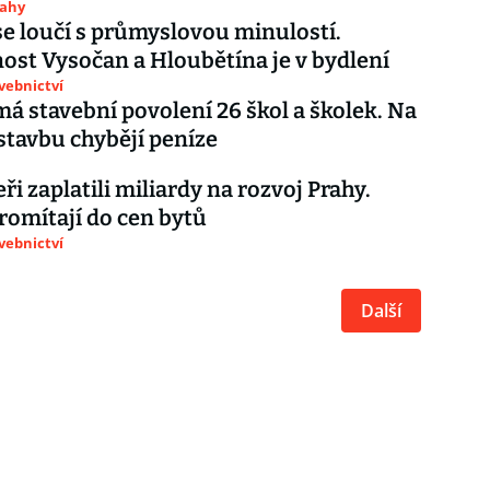
rahy
se loučí s průmyslovou minulostí.
st Vysočan a Hloubětína je v bydlení
avebnictví
má stavební povolení 26 škol a školek. Na
ýstavbu chybějí peníze
ři zaplatili miliardy na rozvoj Prahy.
romítají do cen bytů
avebnictví
Další