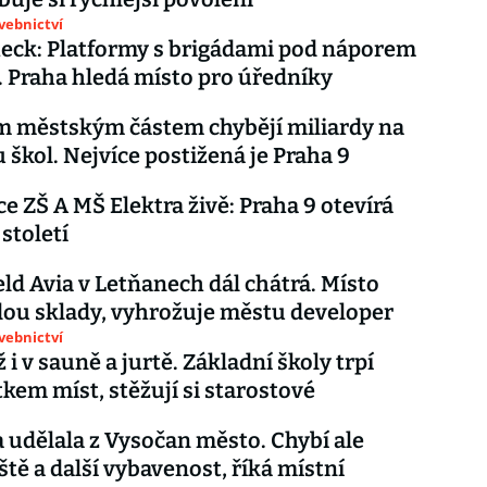
avebnictví
eck: Platformy s brigádami pod náporem
 Praha hledá místo pro úředníky
m městským částem chybějí miliardy na
 škol. Nejvíce postižená je Praha 9
e ZŠ A MŠ Elektra živě: Praha 9 otevírá
 století
ld Avia v Letňanech dál chátrá. Místo
ou sklady, vyhrožuje městu developer
avebnictví
i v sauně a jurtě. Základní školy trpí
kem míst, stěžují si starostové
 udělala z Vysočan město. Chybí ale
ště a další vybavenost, říká místní