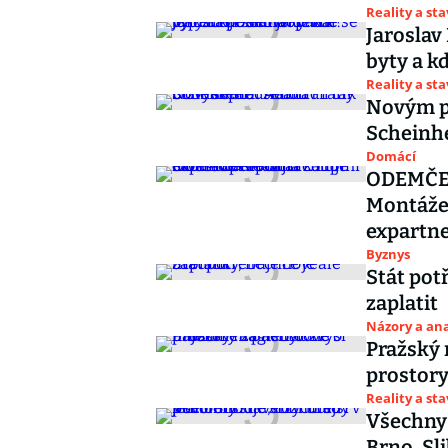
Reality a st
Jaroslav
byty a kd
Reality a st
Novým p
Scheinhe
Domácí
ODEMČENO
Montáže 
expartn
Byznys
Stát pot
zaplatit
Názory a ana
Pražský 
prostory
Reality a st
Všechny 
Brno. Sli