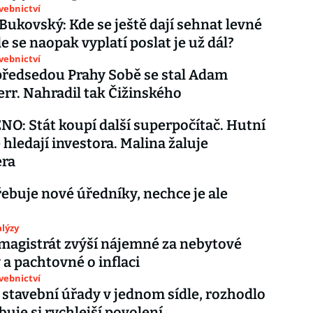
avebnictví
 Bukovský: Kde se ještě dají sehnat levné
e se naopak vyplatí poslat je už dál?
avebnictví
ředsedou Prahy Sobě se stal Adam
rr. Nahradil tak Čižinského
: Stát koupí další superpočítač. Hutní
hledají investora. Malina žaluje
era
řebuje nové úředníky, nechce je ale
lýzy
magistrát zvýší nájemné za nebytové
 a pachtovné o inflaci
avebnictví
stavební úřady v jednom sídle, rozhodlo
buje si rychlejší povolení