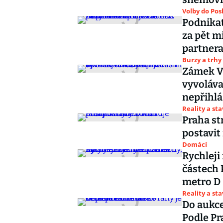
Volby do Po
Podnikat
za pět m
partner
Burzy a trhy
Zámek Ve
vyvoláva
nepřihlá
Reality a st
Praha st
postavit
Domácí
Rychleji
částech 
metro D
Reality a st
Do aukce
Podle Pr