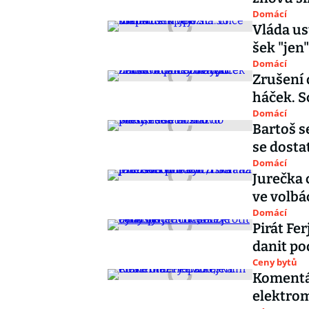
Domácí
Vláda us
šek "jen
Domácí
Zrušení 
háček. S
Domácí
Bartoš s
se dostat
Domácí
Jurečka 
ve volbá
Domácí
Pirát Fe
danit po
Ceny bytů
Komentář
elektro