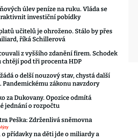
ňových úlev peníze na ruku. Vláda se
traktivnit investiční pobídky
platů učitelů je ohroženo. Stálo by přes
iliard, říká Schillerová
ycouvali z vyššího zdanění firem. Schodek
 chtějí pod tři procenta HDP
žádá o delší nouzový stav, chystá další
í. Pandemickému zákonu navzdory
o za Dukovany. Opozice odmítá
é jednání o rozpočtu
tra Peška: Zdrženlivá sněmovna
lýzy
 o přídavky na děti jde o miliardy a