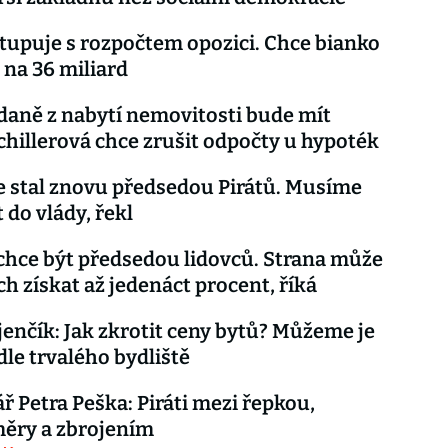
tupuje s rozpočtem opozici. Chce bianko
" na 36 miliard
daně z nabytí nemovitosti bude mít
chillerová chce zrušit odpočty u hypoték
e stal znovu předsedou Pirátů. Musíme
 do vlády, řekl
chce být předsedou lidovců. Strana může
ch získat až jedenáct procent, říká
rjenčík: Jak zkrotit ceny bytů? Můžeme je
dle trvalého bydliště
 Petra Peška: Piráti mezi řepkou,
měry a zbrojením