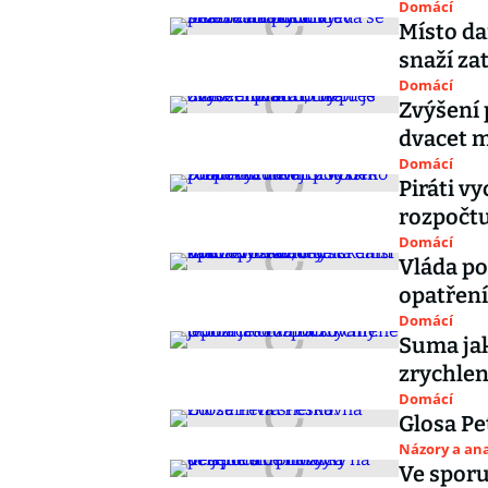
Domácí
Místo da
snaží za
Domácí
Zvýšení 
dvacet m
Domácí
Piráti v
rozpočtu
Domácí
Vláda po
opatřen
Domácí
Suma jak
zrychlen
Domácí
Glosa Pe
Názory a ana
Ve sporu