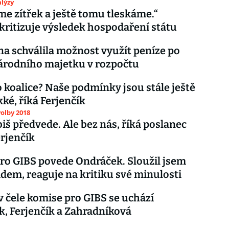
lýzy
me zítřek a ještě tomu tleskáme.“
kritizuje výsledek hospodaření státu
 schválila možnost využít peníze po
árodního majetku v rozpočtu
 koalice? Naše podmínky jsou stále ještě
ké, říká Ferjenčík
olby 2018
biš předvede. Ale bez nás, říká poslanec
erjenčík
ro GIBS povede Ondráček. Sloužil jsem
lidem, reaguje na kritiku své minulosti
v čele komise pro GIBS se uchází
, Ferjenčík a Zahradníková