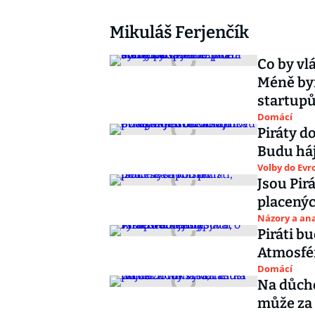
Mikuláš Ferjenčík
Co by vl
Méně byr
startup
Domácí
Piráty d
Budu háj
Volby do Ev
Jsou Pir
placený
Názory a ana
Piráti b
Atmosfér
Domácí
Na důcho
může za 