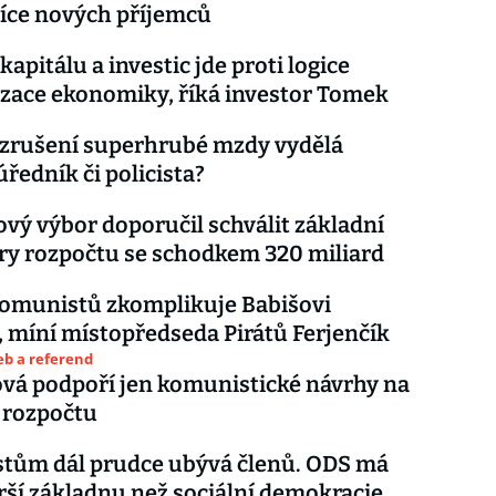
síce nových příjemců
apitálu a investic jde proti logice
zace ekonomiky, říká investor Tomek
 zrušení superhrubé mzdy vydělá
úředník či policista?
vý výbor doporučil schválit základní
y rozpočtu se schodkem 320 miliard
komunistů zkomplikuje Babišovi
, míní místopředseda Pirátů Ferjenčík
eb a referend
ová podpoří jen komunistické návrhy na
 rozpočtu
tům dál prudce ubývá členů. ODS má
rší základnu než sociální demokracie