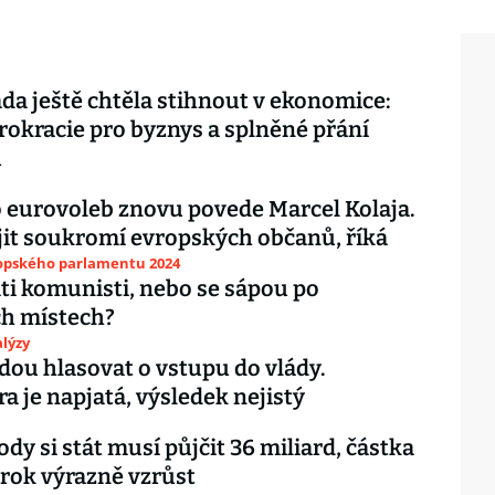
áda ještě chtěla stihnout v ekonomice:
okracie pro byznys a splněné přání
ů
o eurovoleb znovu povede Marcel Kolaja.
it soukromí evropských občanů, říká
ropského parlamentu 2024
áti komunisti, nebo se sápou po
ch místech?
lýzy
udou hlasovat o vstupu do vlády.
a je napjatá, výsledek nejistý
dy si stát musí půjčit 36 miliard, částka
rok výrazně vzrůst