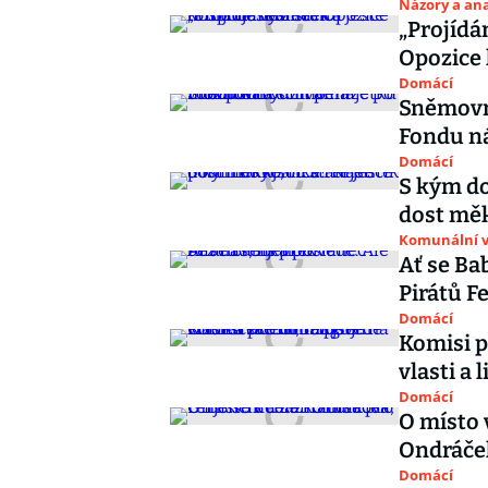
Názory a ana
„Projídá
Opozice 
Domácí
Sněmovna
Fondu n
Domácí
S kým do
dost měk
Komunální v
Ať se Ba
Pirátů F
Domácí
Komisi p
vlasti a 
Domácí
O místo 
Ondráček
Domácí