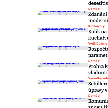
desetiti
Domácí
Zdanění k
moderni
Rozhovory
Kolik na
kuchař, 
Vyděláváme
Rozpočto
parametr
Domácí
Prohra 
vládnutí
Výsledky vol
Schiller
úpravy v
Domácí
Komunis
znovu ši