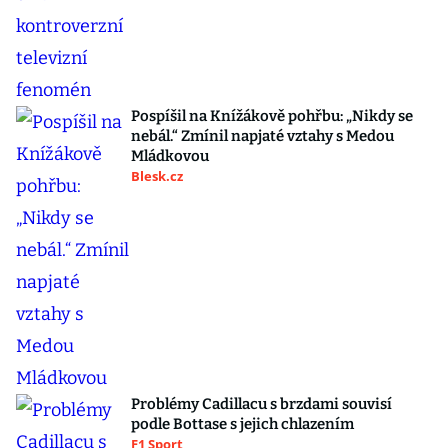
Pospíšil na Knížákově pohřbu: „Nikdy se
nebál.“ Zmínil napjaté vztahy s Medou
Mládkovou
Blesk.cz
Problémy Cadillacu s brzdami souvisí
podle Bottase s jejich chlazením
F1 Sport