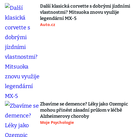
Další klasická corvette s dobrými jízdními
vlastnostmi? Mitsuoka znovu využije
legendární MX-5
Auto.cz
Zbavíme se demence? Léky jako Ozempic
mohou přinést zásadní průlom v léčbě
Alzheimerovy choroby
Moje Psychologie