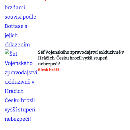
Šéf Vojenského zpravodajství exkluzivně v
Hráčích: Česku hrozil vyšší stupeň
nebezpečí!
Blesk hráči