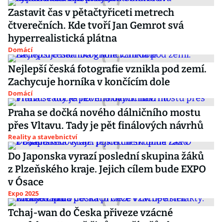
Zastavit čas v pětačtyřiceti metrech
čtverečních. Kde tvoří Jan Gemrot svá
hyperrealistická plátna
Domácí
Nejlepší česká fotografie vznikla pod zemí.
Zachycuje horníka v končícím dole
Domácí
Praha se dočká nového dálničního mostu
přes Vltavu. Tady je pět finálových návrhů
Reality a stavebnictví
Do Japonska vyrazí poslední skupina žáků
z Plzeňského kraje. Jejich cílem bude EXPO
v Ósace
Expo 2025
Tchaj-wan do Česka přiveze vzácné