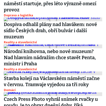
náměstí startuje, přes léto výrazně omezí
provoz
Doprava a logistika
Dospiva odhalil plány nad hlavákem: nové
sídlo Českých drah, obří bulvár i další
muzeum
Reality a stavebnictví
Národní knihovna, nebo nové muzeum?
Nad hlavním nádražím chce stavět Penta,
ministr i Praha
Reality a stavebnictví
Stavba kolejí na Václavském náměstí začne
v červnu. Tramvaje vyjedou za tři roky
Domácí
Czech Press Photo vyhrál snímek rvačky u
soudu. Je to obraz dnešní doby, říká