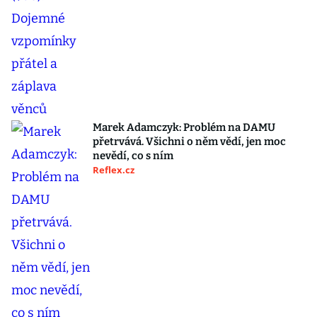
Marek Adamczyk: Problém na DAMU
přetrvává. Všichni o něm vědí, jen moc
nevědí, co s ním
Reflex.cz