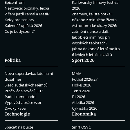
Epicentrum
Karlovarský filmový festival
Neštovice: příznaky, léčba
2026
V čem jezdí Yamal a Mesii?
Znamení, že jste potkali
Kvízy pro seniory
někoho z minulého života
Kalendář úplňků 2026
Astronomické úkazy 2026:
Co je bodycount?
zatmění slunce a další
Jak obléci miminko při
vysokých teplotách?
Jak na dokonalé letní mojito
6 lehkých letních salátů
Politika
Sport 2026
Nová superdávka: kdo na ní
MMA
dosáhne?
Fotbal 2026/27
Sjezd sudetských Němců
Hokej 2026
Proč vláda zavádí EET?
Tenis 2026
Padni komu padni
F1 2026
Výpověď z práce vzor
Atletika 2026
Divoký kačer
Cyklistika 2026
Technologie
Ekonomika
SpaceX na burze
Smrt OSVČ