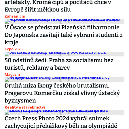
artefakty. Kromě čipů a počítačů chce v
Evropě šířit měkkou sílu
Zahraniční
V Ósace se představí Plzeňská filharmonie.
Do Japonska zavítají také vybraní studenti z
kraje
Expo 2025
50 odstínů šedi: Praha za socialismu bez
turistů, reklamy a barev
Magazín
Druhá míza ikony českého brutalismu.
Pragerovu Komerčku získal vlivný ústecký
byznysmen
Reality a stavebnictví
Czech Press Photo 2024 vyhrál snímek
zachycující překážkový běh na olympiádě