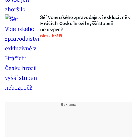
Šéf Vojenského zpravodajství exkluzivně v
Hráčích: Česku hrozil vyšší stupeň
nebezpečí!
Blesk hráči