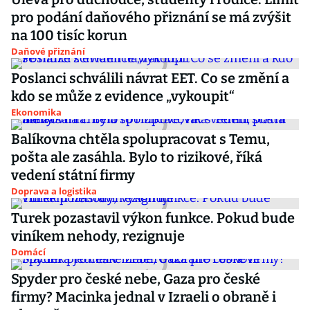
pro podání daňového přiznání se má zvýšit
na 100 tisíc korun
Daňové přiznání
Poslanci schválili návrat EET. Co se změní a
kdo se může z evidence „vykoupit“
Ekonomika
Balíkovna chtěla spolupracovat s Temu,
pošta ale zasáhla. Bylo to rizikové, říká
vedení státní firmy
Doprava a logistika
Turek pozastavil výkon funkce. Pokud bude
viníkem nehody, rezignuje
Domácí
Spyder pro české nebe, Gaza pro české
firmy? Macinka jednal v Izraeli o obraně i