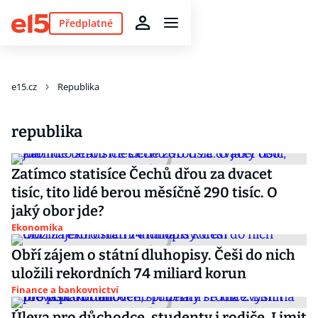
Předplatné
e15.cz
Republika
republika
Zatímco statisíce Čechů dřou za dvacet
tisíc, tito lidé berou měsíčně 290 tisíc. O
jaký obor jde?
Ekonomika
Obří zájem o státní dluhopisy. Češi do nich
uložili rekordních 74 miliard korun
Finance a bankovnictví
Úleva pro důchodce, studenty i rodiče. Limit