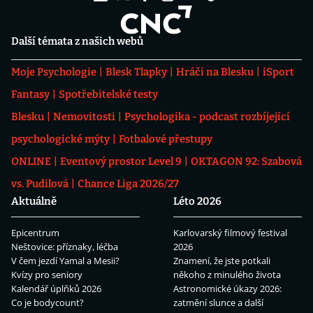
Další témata z našich webů
Moje Psychologie
Blesk Tlapky
Hráči na Blesku
iSport
Fantasy
Spotřebitelské testy
Blesku
Nemovitosti
Psychologika - podcast rozbíjející
psychologické mýty
Fotbalové přestupy
ONLINE
Eventový prostor Level 9
OKTAGON 92: Szabová
vs. Pudilová
Chance Liga 2026/27
Aktuálně
Léto 2026
Epicentrum
Karlovarský filmový festival
Neštovice: příznaky, léčba
2026
V čem jezdí Yamal a Mesii?
Znamení, že jste potkali
Kvízy pro seniory
někoho z minulého života
Kalendář úplňků 2026
Astronomické úkazy 2026:
Co je bodycount?
zatmění slunce a další