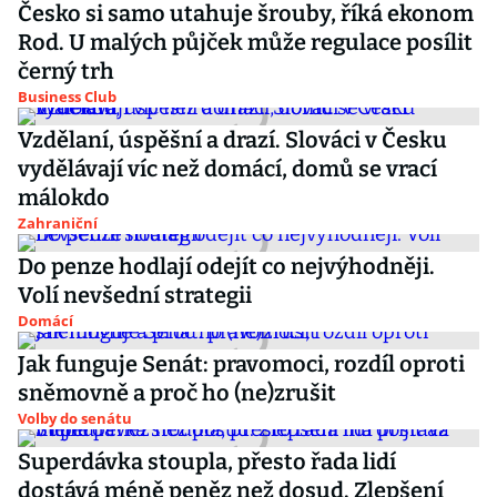
Česko si samo utahuje šrouby, říká ekonom
Rod. U malých půjček může regulace posílit
černý trh
Business Club
Vzdělaní, úspěšní a drazí. Slováci v Česku
vydělávají víc než domácí, domů se vrací
málokdo
Zahraniční
Do penze hodlají odejít co nejvýhodněji.
Volí nevšední strategii
Domácí
Jak funguje Senát: pravomoci, rozdíl oproti
sněmovně a proč ho (ne)zrušit
Volby do senátu
Superdávka stoupla, přesto řada lidí
dostává méně peněz než dosud. Zlepšení