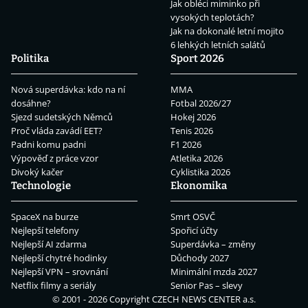
Jak obléci miminko při
vysokých teplotách?
Jak na dokonalé letní mojito
6 lehkých letních salátů
Politika
Sport 2026
Nová superdávka: kdo na ní
MMA
dosáhne?
Fotbal 2026/27
Sjezd sudetských Němců
Hokej 2026
Proč vláda zavádí EET?
Tenis 2026
Padni komu padni
F1 2026
Výpověď z práce vzor
Atletika 2026
Divoký kačer
Cyklistika 2026
Technologie
Ekonomika
SpaceX na burze
Smrt OSVČ
Nejlepší telefony
Spořicí účty
Nejlepší AI zdarma
Superdávka – změny
Nejlepší chytré hodinky
Důchody 2027
Nejlepší VPN – srovnání
Minimální mzda 2027
Netflix filmy a seriály
Senior Pas – slevy
© 2001 - 2026 Copyright
CZECH NEWS CENTER a.s.